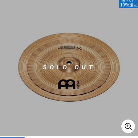
ポイント
10%
還元
ベース
ウクレレ
ドラム
パーカッション
キーボード
電子ピアノ
SOLD OUT
管楽器
その他楽器
アンプ
エフェクター
DJ機器
DTM