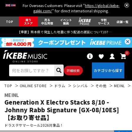
For Overseas Customers: Please visit "
https://global.ikebe-
gakki.com/
" for direct international shipping.
買う
売る
イベント
学割
TOP
店舗一覧
ストア
中古買取
動画
サービス
【重要】熊本県で発生した地震に伴う配送の遅延について(
07月29日
更新)
0
詳細検索
TOP
ONLINE STORE
ドラム
シンバル
その他
MEINL
MEINL
Generation X Electro Stacks 8/10 -
Johnny Rabb Signature [GX-08/10ES]
【お取り寄せ品】
エレキギター
アコギ/エレアコ
ドラステサマーセール2026対象品！