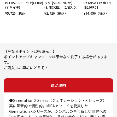
B(TRS-TRS・ペア)(3.0ｍ)
ラグ [SL-4S-NI-2P]
Reserve Crash 19
(オヤイデ)
(S/NICKEL) 【2個入り】
[B19FRC]
¥
5,720
（税込）
¥
2,420
（税込）
¥
94,050
（税込）
【今ならポイント10％還元！】
ポイントアップキャンペーンは予告なく終了する場合がありま
す。
ご購入はお早めにどうぞ！
商品説明
●Generation X Series（ジェネレーション・X シリーズ）
実に革新的で個性的。MIPAアワードを受賞した
Generation Xシリーズが、シンバルの全く新しい世界への
道を拓きます。その意識的に多様なサウンドは、新しい音