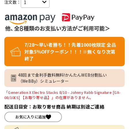
注文数：
7/28～早い者勝ち！！先着1000枚限定 全品
対象5％OFFクーポン！！！※無くなり次第
終了
48回まで金利手数料無料!かんたんWEB分割払い
（WeBBy）シミュレーター
「Generation X Electro Stacks 8/10 - Johnny Rabb Signature [GX-
08/10ES] 【お取り寄せ品】」の在庫がありません。
配送日目安：お取り寄せ商品 納期は別途ご連絡
お気に入りに追加