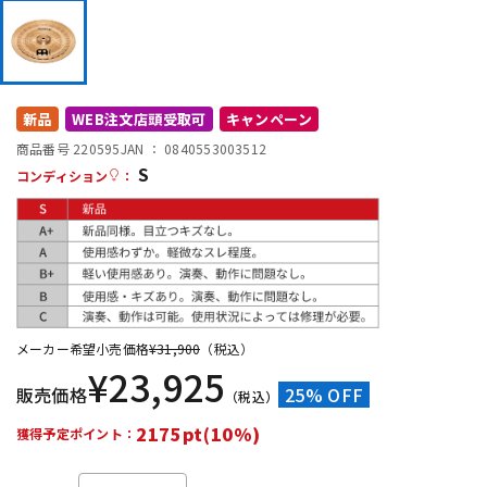
DTM オンライン納品
レコーディング機器
配信/ライブ機器
楽器アクセサリ
新品
WEB注文店頭受取可
キャンペーン
商品番号 220595
JAN ：
0840553003512
S
中古
ヴィンテージ
コンディション
：
メーカー希望小売価格
¥
31,900
（税込）
¥
23,925
販売価格
25% OFF
（税込）
2175pt(10%)
獲得予定ポイント：