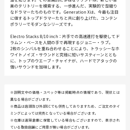
楽のテリトリーを模索する、一歩進んだ、実験的で型破り
なドラマーたちのものです。Generation Xは、今最も注目
に値するトップドラマーたちと共に創り上げた、コンテン
ポラリーでモダンなシリーズです。
Electro Stacks 8/10 inch：片手での高速連打を駆使してド
ラムン・ベースを人間の手で再現するジョニー・ラブ。
2枚のシンバルを重ね合わせることにより、トラッシーなホ
ワイトノイズ・サウンドと究極に短いサスティーンととも
に、トップのウエーブ・チャイナが、ハードでアタックの
強いサウンドを加味します。
※説明文中の価格・スペック等は掲載時点の情報であり、現状とは
異なる場合がございます。
※商品は店頭及び外部ECでも併売しておりますため、ご注文のタイ
ミングによっては完売となっている場合がございます。
※在庫は遠隔倉庫に保管している場合もございますので、表示され
ている取扱店舗にご用意が無い場合がございます。