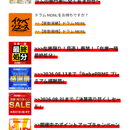
ラムの専門家に全ておまかせ～
ドラム MEINLをお持ちですか？
>>【買取実績】ドラム MEINL
>>【買取価格】ドラム MEINL
>>>在庫限り！見逃し厳禁！「在庫一掃
最終処分」
>>>2026.08.13まで「IkebePRIME プレ
ミアム感謝祭」
>>2026.08.31まで「決算売り尽くしセー
ル」
>>開催中のポイントアップキャンペーン