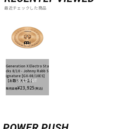
最近チェックした商品
Generation X Electro Sta
cks 8/10 - Johnny Rabb S
ignature [GX-08/10ES]
【お取り寄せ品】
SOLD OUT
¥23,925
販売価格
(税込)
POWER PUSH