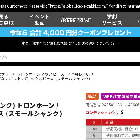
eas Customers: Please visit "
https://global.ikebe-gakki.com/
" for direct intern
売る
イベント
学割
古買取
動画
サービス
【重要】熊本県で発生した地震に伴う配送の遅延について(
07月29日
更新)
セサリ
トロンボーンマウスピース
YAMAHA
ォニアム / バリトン用 マウスピース (スモールシャンク)
ベース
ウクレレ
新品
WEB注文店頭受取
シャンク) トロンボーン /
商品番号 243581
JAN ：
49606
S
ス (スモールシャンク)
コンディション
：
管楽器
その他楽器