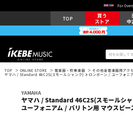
For Overs
買う
TOP
ストア
中
TOP
ONLINE STORE
管楽器・吹奏楽器
その他金管楽器用アク
ヤマハ / Standard 46C2S(スモールシャンク) トロンボーン / ユーフ
アコギ/エレ
エレキギター
アコ
YAMAHA
ヤマハ / Standard 46C2S(スモール
ユーフォニアム / バリトン用 マウスピー
キーボード
電子ピアノ