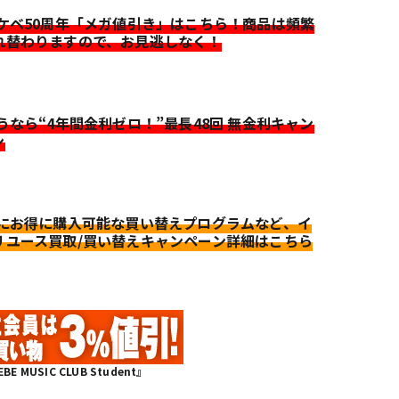
イケベ50周年「メガ値引き」はこちら！商品は頻繁
れ替わりますので、お見逃しなく！
迷うなら“4年間金利ゼロ！”最長48回 無金利キャン
ン
更にお得に購入可能な買い替えプログラムなど、イ
リユース買取/買い替えキャンペーン詳細はこちら
MUSIC CLUB Student』