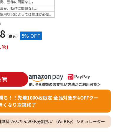
配信/ライブ
楽器アクセサ
機器
リ
）
18
5% OFF
（税込）
1%)
る
者勝ち！！先着1000枚限定 全品対象5％OFFクー
無くなり次第終了
料無料!かんたんWEB分割払い（WeBBy）シミュレーター