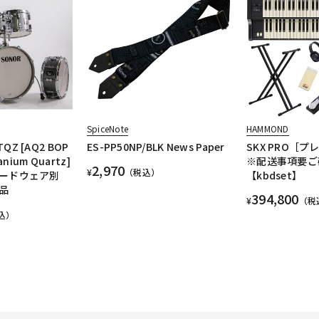
SpiceNote
HAMMOND
TQZ [AQ2 BOP
ES-PP50NP/BLK News Paper
SKX PRO［
tanium Quartz]
※配送事項要ご
2,970
¥
（税込）
ードウェア別
【kbdset】
品
394,800
¥
（税
込）