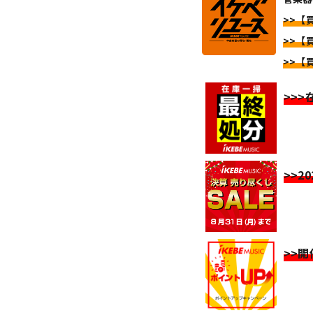
>>【
>>【
>>【
>>
>>2
>>