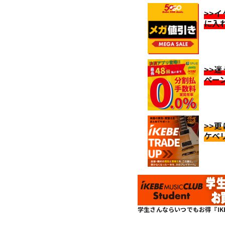
>>
に入
>>
ペー
>>
ケベ
学生さんならいつでもお得『IKEBE 