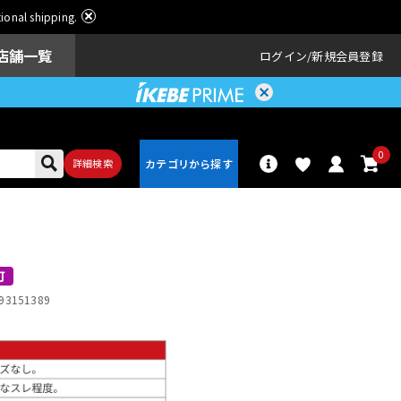
ational shipping.
店舗一覧
ログイン
新規会員登録
0
詳細検索
パーカッショ
ドラム
ン
可
93151389
アンプ
エフェクター