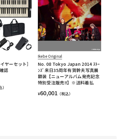
Ikebe Original
プレイヤーセット］
No. 08 Tokyo Japan 2014 ｽﾄｰ
確認
ﾝｽﾞ来日35周年有賀幹夫写真展
額装【ニューアルバム発売記念
特別受注販売!!】※送料着払
込）
60,001
¥
（税込）