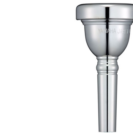
DJ機器
DTM
中古
ヴィンテー