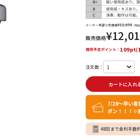
DTM オンラ
レコーディン
イン納品
グ機器
¥
12,650
メーカー希望小売価格
（税込
¥
12,0
ジ
販売価格
109pt(
獲得予定ポイント：
注文数：
カートに入れ
7/28～早い
ポン！！！※
48回まで金利手数