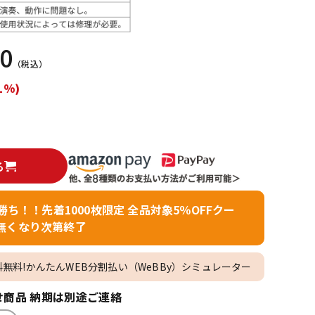
配信/ライブ
楽器アクセサ
機器
リ
60
（税込）
1%)
る
者勝ち！！先着1000枚限定 全品対象5％OFFクー
無くなり次第終了
料無料!かんたんWEB分割払い（WeBBy）シミュレーター
商品 納期は別途ご連絡