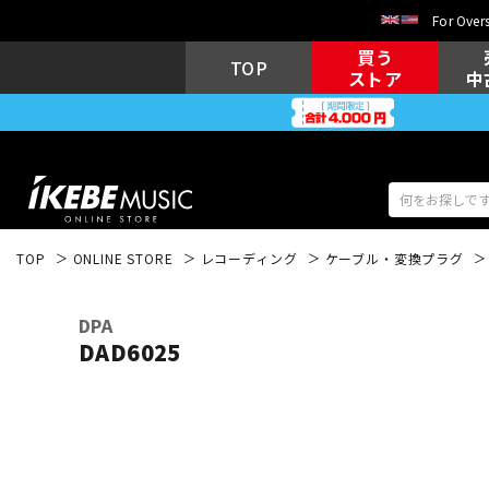
For Overs
買う
TOP
ストア
中
TOP
ONLINE STORE
レコーディング
ケーブル・変換プラグ
アコギ/エレ
エレキギター
アコ
DPA
DAD6025
キーボード
電子ピアノ