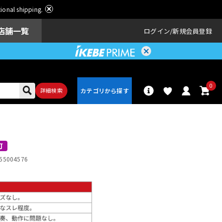
ational shipping.
店舗一覧
ログイン
新規会員登録
0
詳細検索
パーカッショ
ドラム
ン
可
55004576
アンプ
エフェクター