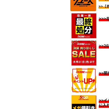
>>【
>>
>>2
>>
>>
に入