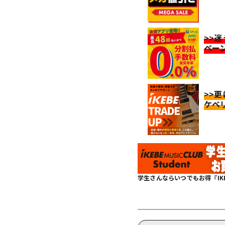
>>
ペー
>>
ケベ
学生さんならいつでもお得『IKEBE 