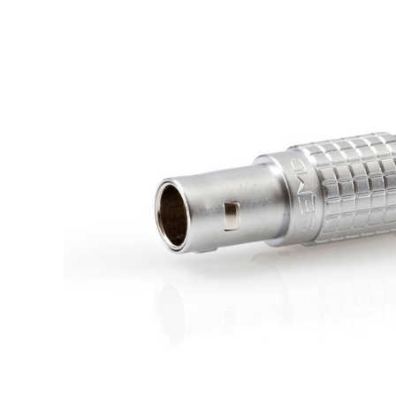
DJ機器
DTM
中古
ヴィンテー