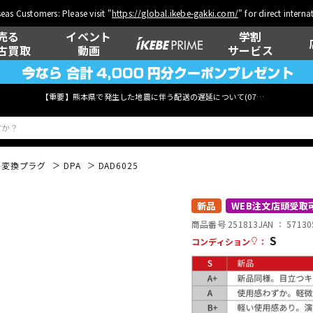
eas Customers: Please visit "
https://global.ikebe-gakki.com/
" for direct intern
売る
イベント
学割
古買取
動画
サービス
【重要】熊本県で発生した地震に伴う配送の遅延について(
07月29日
更新)
変換プラグ
DPA
DAD6025
ベース
ウクレレ
新品
WEB注文店頭受取
商品番号 251813
JAN ：
57130
S
コンディション
：
管楽器
その他楽器