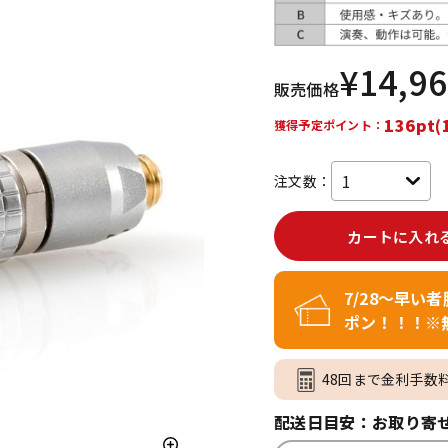
DTM オンラ
レコーディン
イン納品
グ機器
¥
14,9
販売価格
ジ
136pt(
獲得予定ポイント：
注文数：
カートに入れ
7/28～早い
ポン！！！※
48回まで金利手数
配送日目安：お取り寄せ