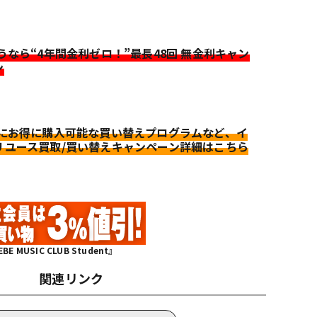
迷うなら“4年間金利ゼロ！”最長48回 無金利キャン
ン
更にお得に購入可能な買い替えプログラムなど、イ
リユース買取/買い替えキャンペーン詳細はこちら
MUSIC CLUB Student』
関連リンク