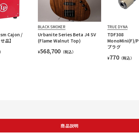
BLACK SMOKER
TRUE DYNA
sm Cajon /
Urbanite Series Beta J4 SV
TDF308
寄せ品】
(Flame Walnut Top)
MonoMini(F)/
プラグ
568,700
）
¥
（税込）
770
¥
（税込）
商品説明