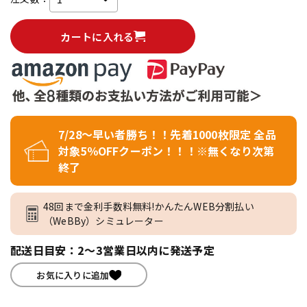
カートに入れる
7/28～早い者勝ち！！先着1000枚限定 全品
対象5％OFFクーポン！！！※無くなり次第
終了
48回まで金利手数料無料!かんたんWEB分割払い
（WeBBy）シミュレーター
配送日目安：2～3営業日以内に発送予定
お気に入りに追加