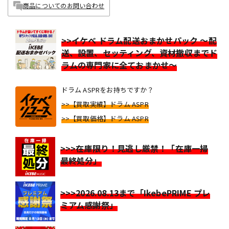
商品についてのお問い合わせ
>>イケベ ドラム配送おまかせパック ～配
送、設置、セッティング、資材撤収までド
ラムの専門家に全ておまかせ～
ドラム ASPRをお持ちですか？
>>【買取実績】ドラム ASPR
>>【買取価格】ドラム ASPR
>>>在庫限り！見逃し厳禁！「在庫一掃
最終処分」
>>>2026.08.13まで「IkebePRIME プレ
ミアム感謝祭」