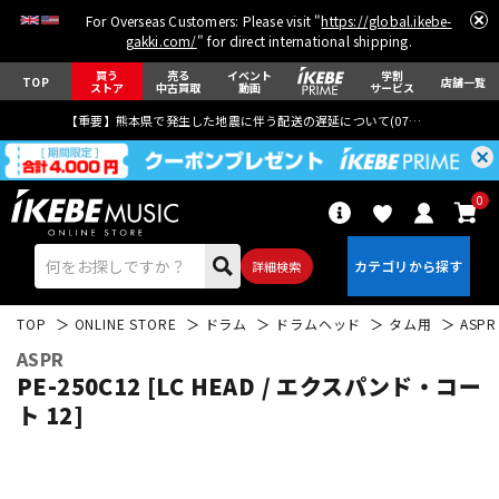
For Overseas Customers: Please visit "
https://global.ikebe-
gakki.com/
" for direct international shipping.
買う
売る
イベント
学割
TOP
店舗一覧
ストア
中古買取
動画
サービス
【重要】熊本県で発生した地震に伴う配送の遅延について(
07月29日
更新)
0
詳細検索
TOP
ONLINE STORE
ドラム
ドラムヘッド
タム用
ASPR
ASPR
PE-250C12 [LC HEAD / エクスパンド・コー
ト 12]
エレキギター
アコギ/エレアコ