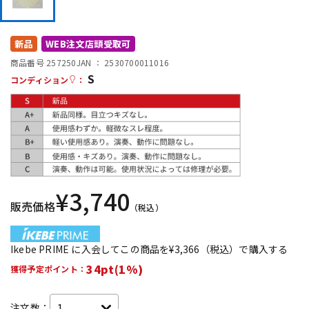
DTM オンライン納品
レコーディング機器
新品
WEB注文店頭受取可
配信/ライブ機器
楽器アクセサリ
商品番号 257250
JAN ：
2530700011016
S
コンディション
：
中古
ヴィンテージ
¥
3,740
販売価格
（税込）
Ikebe PRIME に入会してこの商品を¥3,366（税込）で購入する
34pt(1%)
獲得予定ポイント：
注文数：