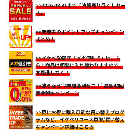
>>2026.08.31まで「決算売り尽くしセー
ル」
>>開催中のポイントアップキャンペーン
まとめ！
>>イケベ50周年「メガ値引き」はこち
ら！商品は頻繁に入れ替わりますので、
お見逃しなく！
>>迷うなら“4年間金利ゼロ！”最長48回
無金利キャンペーン
>>更にお得に購入可能な買い替えプログ
ラムなど、イケベリユース買取/買い替え
キャンペーン詳細はこちら