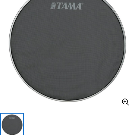
ベース
ウクレレ
ドラム
パーカッション
キーボード
電子ピアノ
管楽器
その他楽器
アンプ
エフェクター
DJ機器
DTM