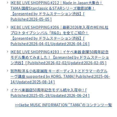
IKEBE LIVE SHOPPING #212｜Made in Japan大集合！
TAMA 国産Starclassic & STARシリーズ徹底試奏！
【presented by ドラムステーション渋谷】[
Published:2026-05-05
]
IKEBE LIVE SHOPPING #206｜最新2026年入荷のMEINL社
プロトタイプシンバル「R&D」を全てご紹介！
【presented by ドラムステーション渋谷】[
Published:2026-04-01/
Updated:2026-04-16
]
IKEBE LIVE SHOPPING #193｜イケベ楽器 創業50周年記念
モデル集めてみました！【presented by ドラムステーショ
ン渋谷】[
Published:2026-02-02/
Updated:2026-02-05
]
別所和洋＆小名坂誠哉 キーボーディストとドラマーのグル
ーヴ講座 supported by KORG, TAMA[
Published:2025-06-
14/
Updated:2025-08-14
]
イケベ楽器店50周年記念モデル続々入荷中！[
Published:2025-05-19/
Updated:2026-06-24
]
>>Ikebe MUSIC INFORMATION "TAMA"のコンテンツ一覧