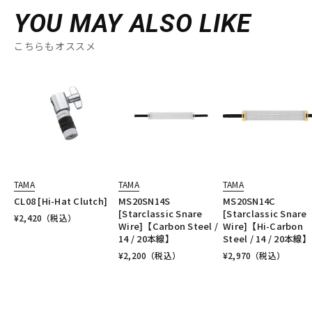
YOU MAY ALSO LIKE
こちらもオススメ
TAMA
TAMA
TAMA
CL08 [Hi-Hat Clutch]
MS20SN14S
MS20SN14C
[Starclassic Snare
[Starclassic Snare
¥
2,420
（税込）
Wire]【Carbon Steel /
Wire]【Hi-Carbon
14 / 20本線】
Steel / 14 / 20本線】
¥
2,200
（税込）
¥
2,970
（税込）