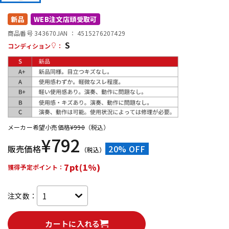
DTM オンライン納品
レコーディング機器
新品
WEB注文店頭受取可
商品番号 343670
JAN ：
4515276207429
S
配信/ライブ機器
楽器アクセサリ
コンディション
：
中古
ヴィンテージ
メーカー希望小売価格
¥
990
（税込）
¥
792
販売価格
20% OFF
（税込）
7pt(1%)
獲得予定ポイント：
注文数：
カートに入れる