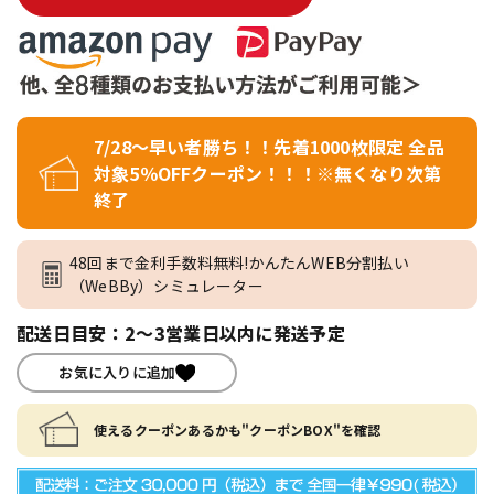
7/28～早い者勝ち！！先着1000枚限定 全品
対象5％OFFクーポン！！！※無くなり次第
終了
48回まで金利手数料無料!かんたんWEB分割払い
（WeBBy）シミュレーター
配送日目安：2～3営業日以内に発送予定
お気に入りに追加
使えるクーポンあるかも"クーポンBOX"を確認