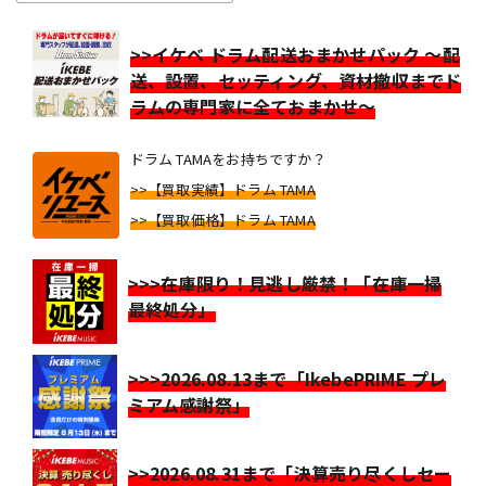
>>イケベ ドラム配送おまかせパック ～配
送、設置、セッティング、資材撤収までド
ラムの専門家に全ておまかせ～
ドラム TAMAをお持ちですか？
>>【買取実績】ドラム TAMA
>>【買取価格】ドラム TAMA
>>>在庫限り！見逃し厳禁！「在庫一掃
最終処分」
>>>2026.08.13まで「IkebePRIME プレ
ミアム感謝祭」
>>2026.08.31まで「決算売り尽くしセー