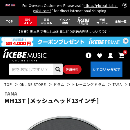
For Overseas Customers: Please visit "
https://global.ikebe-
gakki.com/
" for direct international shipping.
買う
売る
イベント
学割
TOP
店舗一覧
ストア
中古買取
動画
サービス
【重要】熊本県で発生した地震に伴う配送の遅延について(
07月29日
更新)
0
詳細検索
TOP
ONLINE STORE
ドラム
トレーニングドラム
TAMA
TAMA
MH13T [メッシュヘッド13インチ]
エレキギター
アコギ/エレアコ