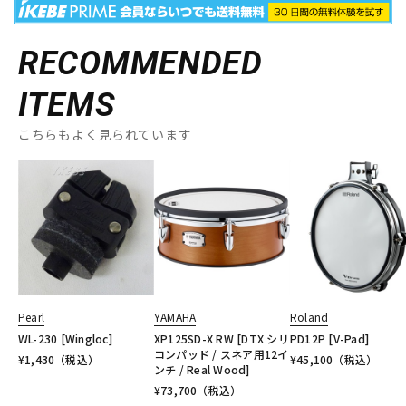
RECOMMENDED
ITEMS
こちらもよく見られています
Pearl
YAMAHA
Roland
WL-230 [Wingloc]
XP125SD-X RW [DTX シリ
PD12P [V-Pad]
コンパッド / スネア用12イ
¥
1,430
（税込）
¥
45,100
（税込）
ンチ / Real Wood]
¥
73,700
（税込）