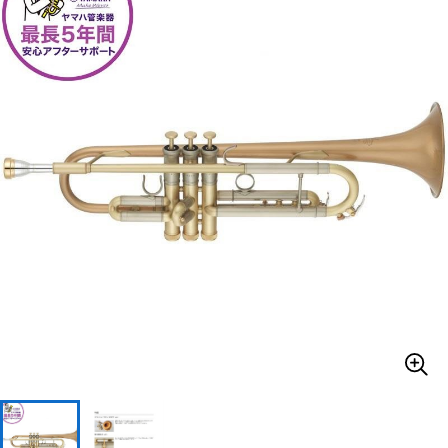
ベース
ウクレレ
ドラム
パーカッション
キーボード
電子ピアノ
管楽器
その他楽器
アンプ
エフェクター
DJ機器
DTM