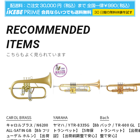
RECOMMENDED
ITEMS
こちらもよく見られています
CAROL BRASS
YAMAHA
Bach
キャロルブラス / N6200
ヤマハ / YTR-8335G 【Bb
バック / TR-600 GL 【
ALL-SATIN GB 【Bb フリ
トランペット】【5年保
トランペット】【出荷
ューゲル ホルン】【出荷
証】【出荷前調整で安心】
整で安心】