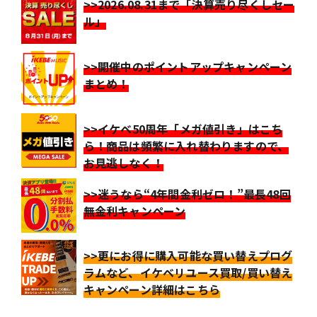
>>2026.08.31まで「決算売り尽くしセー
ル」
>>開催中のポイントアップキャンペーン
まとめ！
>>イケベ50周年「メガ値引き」はこち
ら！商品は頻繁に入れ替わりますので、
お見逃しなく！
>>迷うなら“4年間金利ゼロ！”最長48回
無金利キャンペーン
>>更にお得に購入可能な買い替えプログ
ラムなど、イケベリユース買取/買い替え
キャンペーン詳細はこちら