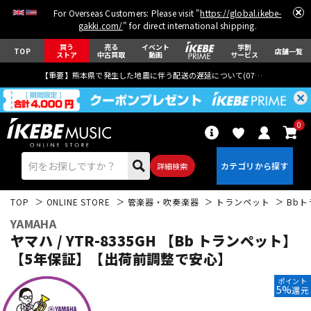
For Overseas Customers: Please visit "
https://global.ikebe-
gakki.com/
" for direct international shipping.
買う
売る
イベント
学割
TOP
店舗一覧
ストア
中古買取
動画
サービス
【重要】熊本県で発生した地震に伴う配送の遅延について(
07月29日
更新)
0
詳細検索
TOP
ONLINE STORE
管楽器・吹奏楽器
トランペット
Bb
YAMAHA
ヤマハ / YTR-8335GH 【Bb トランペット】
【5年保証】【出荷前調整で安心】
エレキギター
アコギ/エレアコ
ポイント
5%
還元