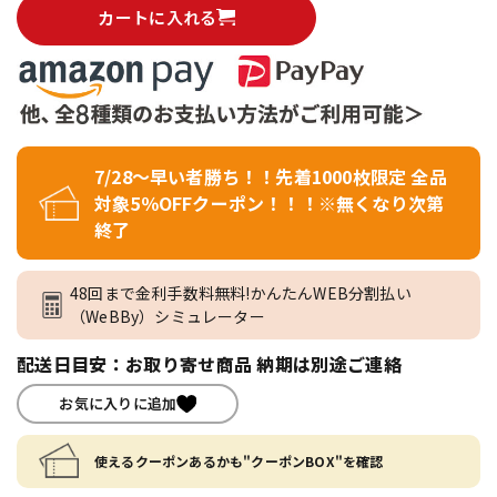
カートに入れる
7/28～早い者勝ち！！先着1000枚限定 全品
対象5％OFFクーポン！！！※無くなり次第
終了
48回まで金利手数料無料!かんたんWEB分割払い
（WeBBy）シミュレーター
配送日目安：お取り寄せ商品 納期は別途ご連絡
お気に入りに追加
使えるクーポンあるかも"クーポンBOX"を確認