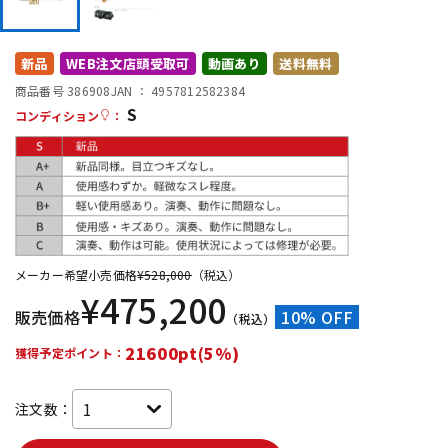
DTM オンライン納品
レコーディング機器
新品
WEB注文店頭受取可
動画あり
送料無料
配信/ライブ機器
楽器アクセサリ
商品番号 386908
JAN ：
4957812582384
S
コンディション
：
中古
ヴィンテージ
メーカー希望小売価格
¥
528,000
（税込）
¥
475,200
販売価格
10% OFF
（税込）
21600pt(5%)
獲得予定ポイント：
注文数：