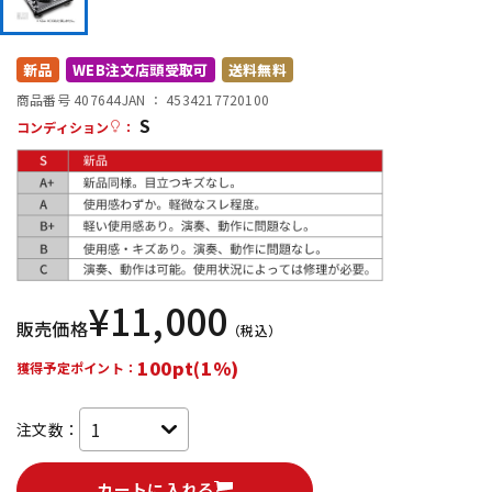
DTM オンライン納品
レコーディング機器
新品
WEB注文店頭受取可
送料無料
配信/ライブ機器
楽器アクセサリ
商品番号 407644
JAN ：
4534217720100
S
コンディション
：
中古
ヴィンテージ
¥
11,000
販売価格
（税込）
100pt(1%)
獲得予定ポイント：
注文数：
カートに入れる