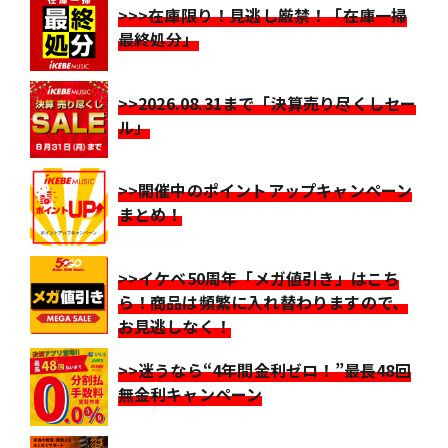
>>>在庫限り！見逃し厳禁！「在庫一掃
最終処分」
>>2026.08.31まで「決算売り尽くしセー
ル」
>>開催中のポイントアップキャンペーン
まとめ！
>>イケベ50周年「メガ値引き」はこち
ら！商品は頻繁に入れ替わりますので、
お見逃しなく！
>>迷うなら“4年間金利ゼロ！”最長48回
無金利キャンペーン