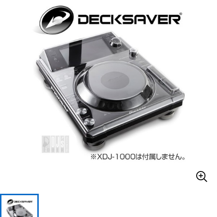
ベース
ウクレレ
ドラム
パーカッション
キーボード
電子ピアノ
管楽器
その他楽器
アンプ
エフェクター
DJ機器
DTM