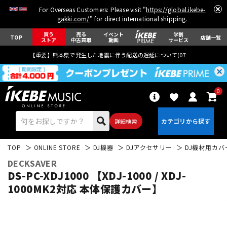
For Overseas Customers: Please visit "
https://global.ikebe-
gakki.com/
" for direct international shipping.
買う
売る
イベント
学割
TOP
店舗一覧
ストア
中古買取
動画
サービス
【重要】熊本県で発生した地震に伴う配送の遅延について(
07月29日
更新)
0
詳細検索
TOP
ONLINE STORE
DJ機器
DJアクセサリー
DJ機材用カバ
DECKSAVER
DS-PC-XDJ1000 【XDJ-1000 / XDJ-
1000MK2対応 本体保護カバー】
エレキギター
アコギ/エレアコ