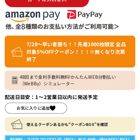
7/28～早い者勝ち！！先着1000枚限定 全品
対象5％OFFクーポン！！！※無くなり次第
終了
48回まで金利手数料無料!かんたんWEB分割払い
（WeBBy）シミュレーター
配送日目安：1～2営業日以内に発送予定
お気に入りに追加
使えるクーポンあるかも"クーポンBOX"を確認