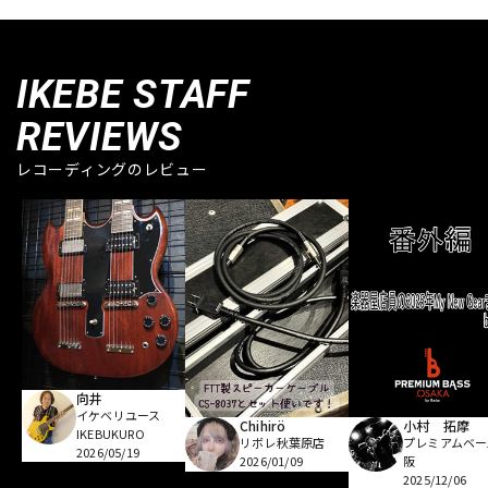
IKEBE STAFF
REVIEWS
レコーディングのレビュー
向井
イケベリユース
Chihirö
小村 拓摩
IKEBUKURO
リボレ秋葉原店
プレミアムベー
2026/05/19
2026/01/09
阪
2025/12/06