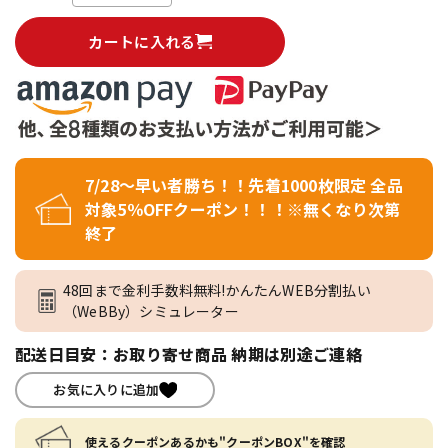
カートに入れる
7/28～早い者勝ち！！先着1000枚限定 全品
対象5％OFFクーポン！！！※無くなり次第
終了
48回まで金利手数料無料!かんたんWEB分割払い
（WeBBy）シミュレーター
配送日目安：お取り寄せ商品 納期は別途ご連絡
お気に入りに追加
使えるクーポンあるかも"クーポンBOX"を確認