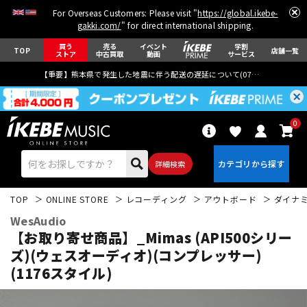
For Overseas Customers: Please visit "
https://global.ikebe-
gakki.com/
" for direct international shipping.
買う
売る
イベント
学割
TOP
店舗一覧
ストア
中古買取
動画
サービス
【重要】熊本県で発生した地震に伴う配送の遅延について(
07月29日
更新)
0
詳細検索
TOP
ONLINE STORE
レコーディング
アウトボード
ダイナミ
WesAudio
【お取り寄せ商品】_Mimas (API500シリー
ズ)(ウェスオーディオ)(コンプレッサー)
(1176スタイル)
エレキギター
アコギ/エレアコ