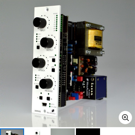
ベース
ウクレレ
ドラム
パーカッション
キーボード
電子ピアノ
管楽器
その他楽器
アンプ
エフェクター
DJ機器
DTM