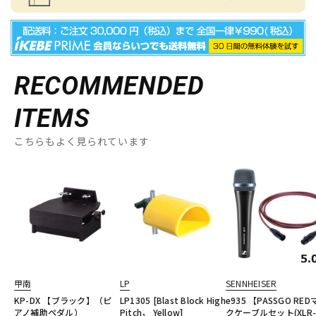
RECOMMENDED
ITEMS
こちらもよく見られています
甲南
LP
SENNHEISER
KP-DX 【ブラック】（ピ
LP1305 [Blast Block High
e935 【PASSGO RE
アノ補助ペダル）
Pitch， Yellow]
クケーブルセット(XLR