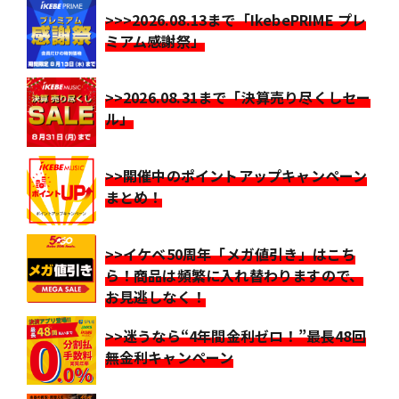
>>>2026.08.13まで「IkebePRIME プレ
ミアム感謝祭」
>>2026.08.31まで「決算売り尽くしセー
ル」
>>開催中のポイントアップキャンペーン
まとめ！
>>イケベ50周年「メガ値引き」はこち
ら！商品は頻繁に入れ替わりますので、
お見逃しなく！
>>迷うなら“4年間金利ゼロ！”最長48回
無金利キャンペーン