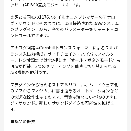
ッサー(API500互換モジュール）です。
定評ある同社の1176スタイルのコンプレッサーのアナロ
グ・サウンドはそのままに、USB接続されたDAWシステム
のプラグイン上から、全てのパラメーターをリモート・コ
ントロールできます。
アナログ回路はCarnhillトランスフォーマーによるフルバ
ランス入出力構成。サイドチェイン・ハイパスフィルタ
ー、レシオ設定では4つ押しの『オール・ボタンモード』も
再現が可能。2つのセッティングを瞬時に切り替えられる
A/B機能も便利です。
プラグインから行えるストア＆リコール、ハードウェア側
のノブからフィジカルに書き込めるオートメーションなど
の快適な操作性はそのまま、音質は瑞々しい本物のアナロ
グ・サウンド。新しいサウンドメイクの可能性を拡げま
す。
■製品の概要