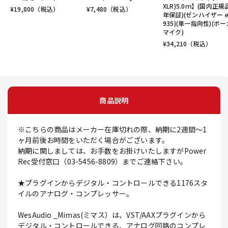
XLR)5.0ｍ】(国内正規
¥
19,800
（税込）
¥
7,480
（税込）
年保証)(ゼンハイザー 
935)(単一指向性)(ボ
マイク)
¥
34,210
（税込）
商品説明
※こちらの商品はメーカー在庫切れの際、納期に2週間～1
ヶ月前後お時間をいただく場合がございます。
納期に関しましては、お手数をお掛けいたしますがPower
Rec受付窓口（03-5456-8809）までご連絡下さい。
★プラグインからデジタル・コントロールできる1176スタ
イルのアナログ・コンプレッサー。
WesAudio _Mimas(ミマス）は、VST/AAXプラグインから
デジタル・コントロールできる、アナログ回路のコンプレ