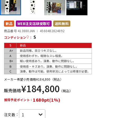
DTM オンライン納品
レコーディング機器
配信/ライブ機器
楽器アクセサリ
新品
WEB注文店頭受取可
送料無料
商品番号 413880
JAN ：
4560482824892
S
コンディション
：
中古
ヴィンテージ
メーカー希望小売価格
¥
184,800
（税込）
¥
184,800
販売価格
（税込）
1680pt(1%)
獲得予定ポイント：
注文数：