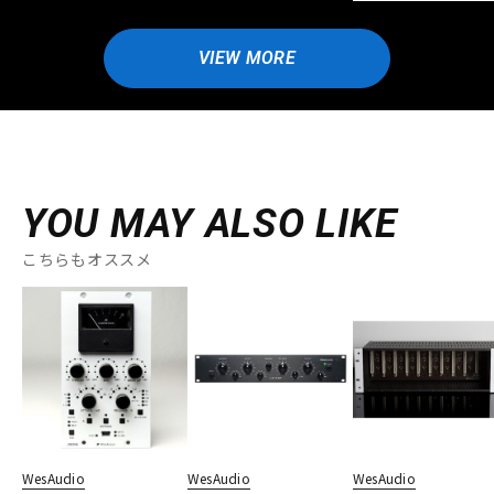
VIEW MORE
YOU MAY ALSO LIKE
こちらもオススメ
WesAudio
WesAudio
WesAudio