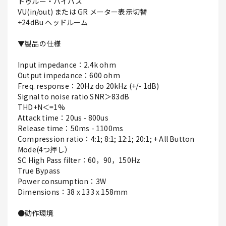
トゥルー・バイパス
VU(in/out) または GR メーター表示切替
+24dBu ヘッドルーム
▼製品の仕様
Input impedance：2.4k ohm
Output impedance：600 ohm
Freq. response：20Hz do 20kHz (+/- 1dB)
Signal to noise ratio SNR＞83dB
THD+N＜=1%
Attack time：20us - 800us
Release time：50ms - 1100ms
Compression ratio：4:1; 8:1; 12:1; 20:1; + All Button
Mode(4つ押し）
SC High Pass filter：60，90，150Hz
True Bypass
Power consumption：3W
Dimensions：38 x 133 x 158mm
●動作環境