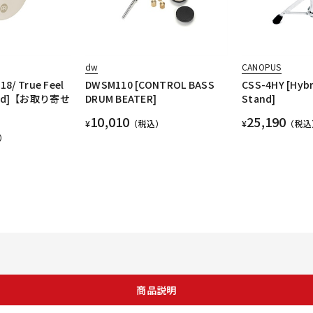
dw
CANOPUS
18/ True Feel
DWSM110 [CONTROL BASS
CSS-4HY [Hybr
Head]【お取り寄せ
DRUM BEATER]
Stand]
10,010
25,190
¥
（税込）
¥
（税込
）
商品説明