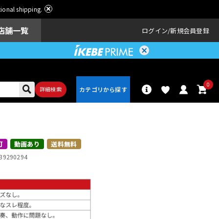
ational shipping.
店舗一覧
ログイン
新規会員登録
0
詳細検索
パーカッショ
ドラム
ン
可
動画あり
送料無料
39290294
アンプ
エフェクター