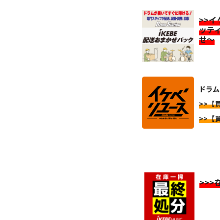
>>
ッテ
せ～
ドラム
>>【
>>【
>>