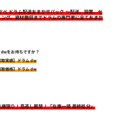
イケベ ドラム配送おまかせパック ～配送、設置、セ
ィング、資材撤収までドラムの専門家に全ておまか
 dwをお持ちですか？
買取実績】ドラム dw
買取価格】ドラム dw
>在庫限り！見逃し厳禁！「在庫一掃 最終処分」