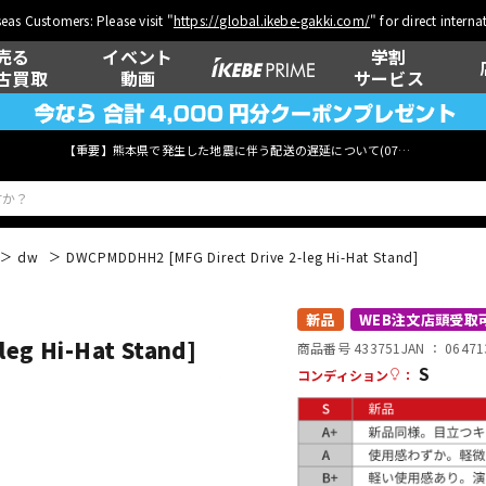
eas Customers: Please visit "
https://global.ikebe-gakki.com/
" for direct intern
売る
イベント
学割
古買取
動画
サービス
【重要】熊本県で発生した地震に伴う配送の遅延について(
07月29日
更新)
dw
DWCPMDDHH2 [MFG Direct Drive 2-leg Hi-Hat Stand]
ベース
ウクレレ
新品
WEB注文店頭受取
eg Hi-Hat Stand]
商品番号 433751
JAN ：
06471
S
コンディション
：
管楽器
その他楽器