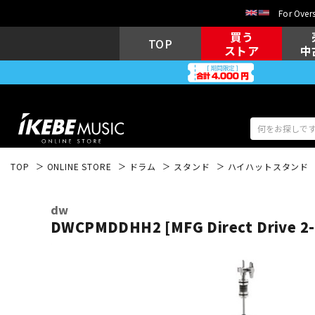
For Overs
買う
TOP
ストア
中
TOP
ONLINE STORE
ドラム
スタンド
ハイハットスタンド
アコギ/エレ
エレキギター
アコ
dw
DWCPMDDHH2 [MFG Direct Drive 2-l
キーボード
電子ピアノ