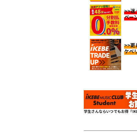
>>
ペー
>>
ケベ
学生さんならいつでもお得『IKEBE 