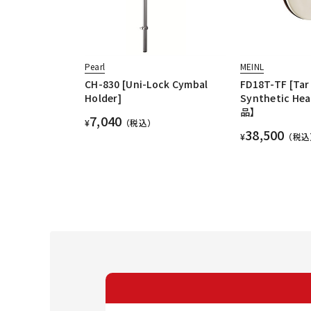
Pearl
MEINL
CH-830 [Uni-Lock Cymbal
FD18T-TF [Tar 
Holder]
Synthetic 
品】
7,040
¥
（税込）
38,500
¥
（税込