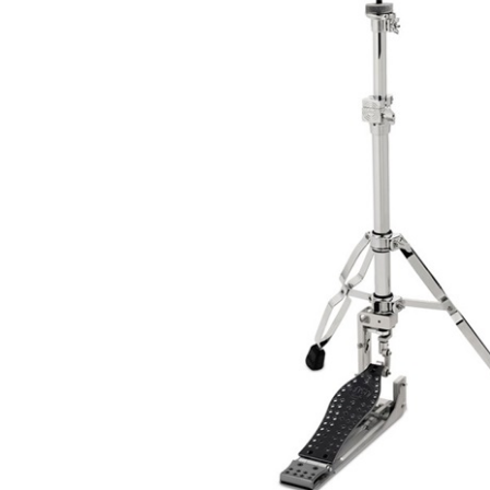
DJ機器
DTM
中古
ヴィンテー