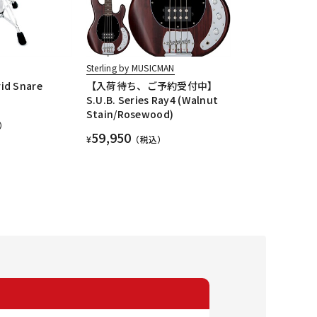
Sterling by MUSICMAN
id Snare
【入荷待ち、ご予約受付中】
S.U.B. Series Ray4 (Walnut
Stain/Rosewood)
）
59,950
¥
（税込）