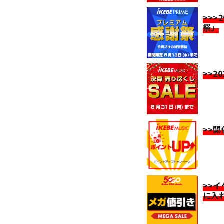
>>>
祭」
>>2
>>
>>
に入