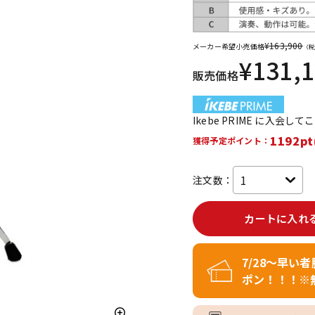
DTM オンラ
レコーディン
イン納品
グ機器
¥
163,900
メーカー希望小売価格
（税
¥
131,
販売価格
ジ
Ikebe PRIME に入会し
1192pt
獲得予定ポイント：
注文数：
カートに入れ
7/28～早い
ポン！！！※