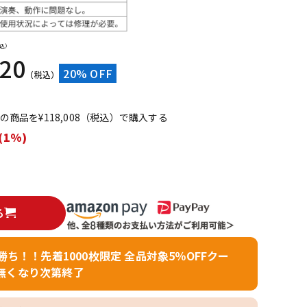
配信/ライブ
楽器アクセサ
機器
リ
込）
120
20% OFF
（税込）
てこの商品を¥118,008（税込）で購入する
(1%)
る
者勝ち！！先着1000枚限定 全品対象5％OFFクー
無くなり次第終了