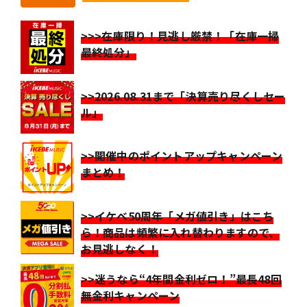
>>>在庫限り！見逃し厳禁！「在庫一掃
最終処分」
>>2026.08.31まで「決算売り尽くしセー
ル」
>>開催中のポイントアップキャンペーン
まとめ！
>>イケベ50周年「メガ値引き」はこち
ら！商品は頻繁に入れ替わりますので、
お見逃しなく！
>>迷うなら“4年間金利ゼロ！”最長48回
無金利キャンペーン