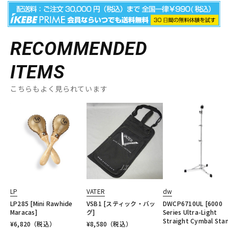
RECOMMENDED
ITEMS
こちらもよく見られています
LP
VATER
dw
LP285 [Mini Rawhide
VSB1 [スティック・バッ
DWCP6710UL [6000
Maracas]
グ]
Series Ultra-Light
Straight Cymbal Sta
¥
6,820
（税込）
¥
8,580
（税込）