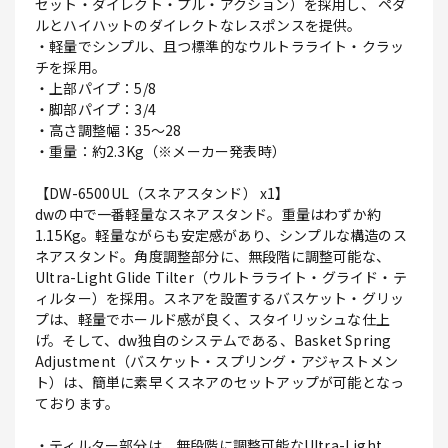
セット・ダイレクト・プル・アクション）を採用し、 ペダ
ルとハイハットのダイレクトなレスポンスを提供。
・軽量でシンプル、且つ標準的なウルトラライト・クラッ
チを採用。
・上部パイプ：5/8
・脚部パイプ：3/4
・高さ調整幅：35～28
・重量：約2.3Kg（※メーカー発表時）
【DW-6500UL（スネアスタンド） x1】
dwの中で一番軽量なスネアスタンド。重量はわずか約
1.15Kg。軽量ながらも安定感があり、シンプルな構造のス
ネアスタンド。角度調整部分に、無段階に調整可能な、
Ultra-Light Glide Tilter（ウルトラライト・グライド・テ
ィルター）を採用。スネアを設置するバスケット・グリッ
プは、軽量でホールド感が良く、スタイリッシュな仕上
げ。そして、dw独自のシステムである、Basket Spring
Adjustment（バスケット・スプリング・アジャストメン
ト）は、簡単に素早くスネアのセットアップが可能となっ
ております。
・ティルター部分は、無段階に調整可能なUltra-Light