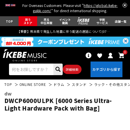
For Overseas Customers: Please visit "
https://global.ikebe-
gakki.com/
" for direct international shipping.
買う
売る
イベント
学割
TOP
店舗一覧
ストア
中古買取
動画
サービス
【重要】熊本県で発生した地震に伴う配送の遅延について(
07月29日
更新)
0
詳細検索
TOP
ONLINE STORE
ドラム
スタンド
ラック・その他スタ
dw
DWCP6000ULPK [6000 Series Ultra-
Light Hardware Pack with Bag]
エレキギター
アコギ/エレアコ