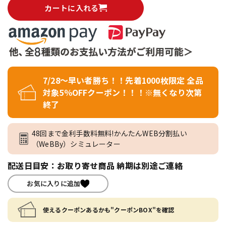
カートに入れる
7/28～早い者勝ち！！先着1000枚限定 全品
対象5％OFFクーポン！！！※無くなり次第
終了
48回まで金利手数料無料!かんたんWEB分割払い
（WeBBy）シミュレーター
配送日目安：お取り寄せ商品 納期は別途ご連絡
お気に入りに追加
使えるクーポンあるかも"クーポンBOX"を確認