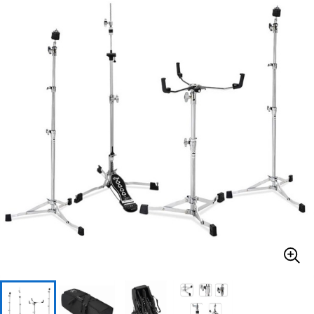
ベース
ウクレレ
ドラム
パーカッション
キーボード
電子ピアノ
管楽器
その他楽器
アンプ
エフェクター
DJ機器
DTM