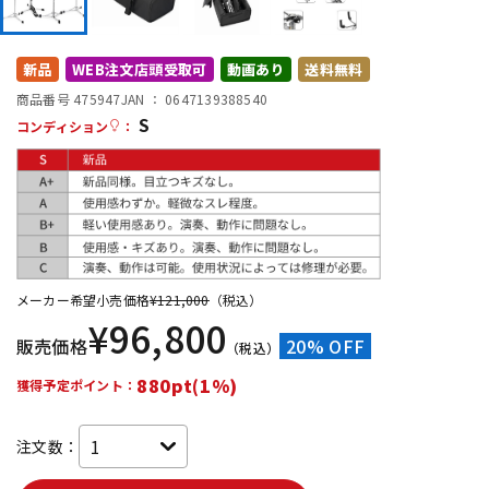
DTM オンライン納品
レコーディング機器
新品
WEB注文店頭受取可
動画あり
送料無料
配信/ライブ機器
楽器アクセサリ
商品番号 475947
JAN ：
0647139388540
S
コンディション
：
中古
ヴィンテージ
メーカー希望小売価格
¥
121,000
（税込）
¥
96,800
販売価格
20% OFF
（税込）
880pt(1%)
獲得予定ポイント：
注文数：