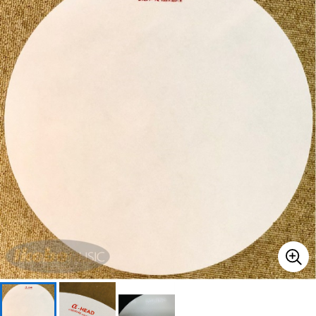
ベース
ウクレレ
ドラム
パーカッション
キーボード
電子ピアノ
管楽器
その他楽器
アンプ
エフェクター
DJ機器
DTM