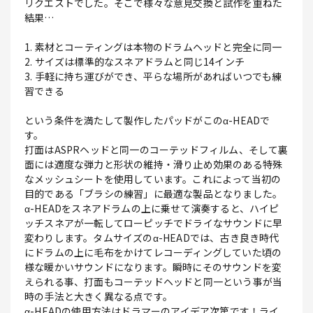
リクエストでした。そこで様々な意見交換と試作を重ねた
結果…
1. 素材とコーティングは本物のドラムヘッドと完全に同一
2. サイズは標準的なスネアドラムと同じ14インチ
3. 手軽に持ち運びができ、平らな場所があればいつでも練
習できる
という条件を満たして製作したパッドがこのα-HEADで
す。
打面はASPRヘッドと同一のコーテッドフィルム、そして裏
面には適度な弾力と形状の維持・滑り止め効果のある特殊
なメッシュシートを使用しています。これによって当初の
目的である「ブラシの練習」に最適な製品となりました。
α-HEADをスネアドラムの上に乗せて演奏すると、ハイピ
ッチスネアが一転してローピッチでドライなサウンドに早
変わりします。タムサイズのα-HEADでは、古き良き時代
にドラムの上に毛布をかけてレコーディングしていた頃の
様な暖かいサウンドになります。瞬時にそのサウンドを変
えられる事、打面もコーテッドヘッドと同一という事が当
時の手法と大きく異なる点です。
α-HEADの使用方法はドラマーのアイデア次第です！ライ