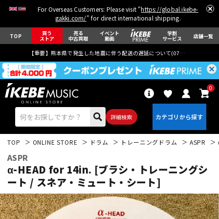
For Overseas Customers: Please visit "
https://global.ikebe-
gakki.com/
" for direct international shipping.
買う
売る
イベント
学割
TOP
店舗一覧
ストア
中古買取
動画
サービス
【重要】熊本県で発生した地震に伴う配送の遅延について(
07月29日
更新)
0
詳細検索
TOP
ONLINE STORE
ドラム
トレーニングドラム
ASPR
ASPR
α-HEAD for 14in. [ブラシ・トレーニングシ
ート / スネア・ミュート・シート]
エレキギター
アコギ/エレアコ