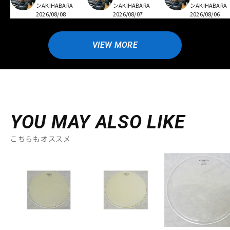
ンAKIHABARA
ンAKIHABARA
ンAKIHABARA
2026/08/08
2026/08/07
2026/08/06
VIEW MORE
YOU MAY ALSO LIKE
こちらもオススメ