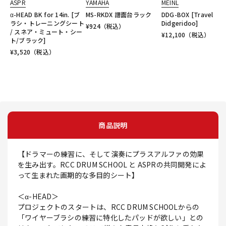
ASPR
YAMAHA
MEINL
α-HEAD BK for 14in. [ブ
MS-RKDX 譜面台ラック
DDG-BOX [Travel
ラシ・トレーニングシート
Didgeridoo]
¥
924
（税込）
/ スネア・ミュート・シー
¥
12,100
（税込）
ト/ブラック]
¥
3,520
（税込）
商品説明
【ドラマーの練習に、そして演奏にプラスアルファの効果
を生み出す。RCC DRUM SCHOOL と ASPRの共同開発によ
って生まれた画期的な多目的シート】
＜α-HEAD＞
プロジェクトのスタートは、RCC DRUM SCHOOLからの
「ワイヤーブラシの練習に特化したパッドが欲しい」との