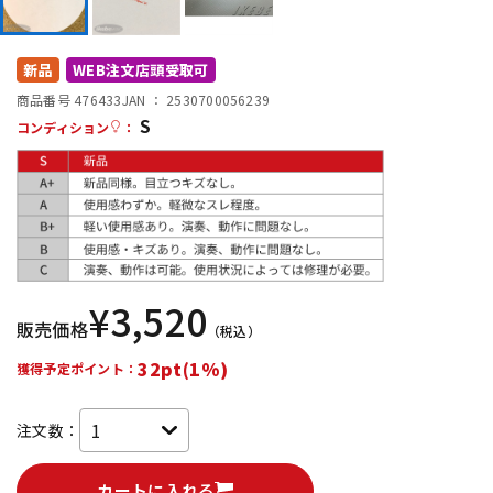
DTM オンライン納品
レコーディング機器
新品
WEB注文店頭受取可
配信/ライブ機器
楽器アクセサリ
商品番号 476433
JAN ：
2530700056239
S
コンディション
：
中古
ヴィンテージ
¥
3,520
販売価格
（税込）
32pt(1%)
獲得予定ポイント：
注文数：
カートに入れる