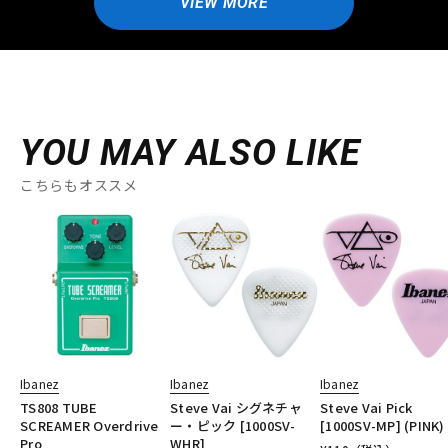
VIEW MORE
YOU MAY ALSO LIKE
こちらもオススメ
Ibanez
Ibanez
Ibanez
TS808 TUBE
Steve Vai シグネチャ
Steve Vai Pick
SCREAMER Overdrive
ー・ピック [1000SV-
[1000SV-MP] (PINK)
Pro
WHR]