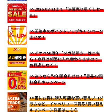
>>2026.08.31まで「決算売り尽くしセー
ル」
>>開催中のポイントアップキャンペーン
まとめ！
>>イケベ50周年「メガ値引き」はこち
ら！商品は頻繁に入れ替わりますので、
お見逃しなく！
>>迷うなら“4年間金利ゼロ！”最長48回
無金利キャンペーン
>>更にお得に購入可能な買い替えプログ
ラムなど、イケベリユース買取/買い替え
キャンペーン詳細はこちら