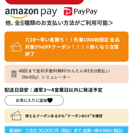
7/28～早い者勝ち！！先着1000枚限定 全品
対象5％OFFクーポン！！！※無くなり次第
終了
48回まで金利手数料無料!かんたんWEB分割払い
（WeBBy）シミュレーター
配送日目安：通常3～4営業日以内に発送予定
お気に入りに追加
使えるクーポンあるかも"クーポンBOX"を確認