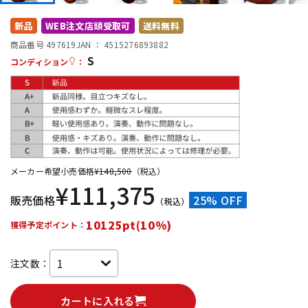
DTM オンライン納品
レコーディング機器
新品
WEB注文店頭受取可
送料無料
商品番号 497619
JAN ：
4515276893882
S
配信/ライブ機器
楽器アクセサリ
コンディション
：
中古
ヴィンテージ
メーカー希望小売価格
¥
148,500
（税込）
¥
111,375
販売価格
25% OFF
（税込）
10125pt(10%)
獲得予定ポイント：
注文数：
カートに入れる