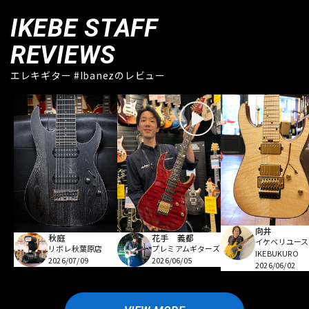
IKEBE STAFF
REVIEWS
エレキギター #Ibanezのレビュー
向井
秋庭
花手 義都
イケベリユース
リボレ秋葉原店
プレミアムギターズ
IKEBUKURO
2026/07/09
2026/06/05
2026/06/02