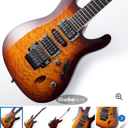
ベース
ウクレレ
ドラム
パーカッション
キーボード
電子ピアノ
管楽器
その他楽器
アンプ
エフェクター
DJ機器
DTM