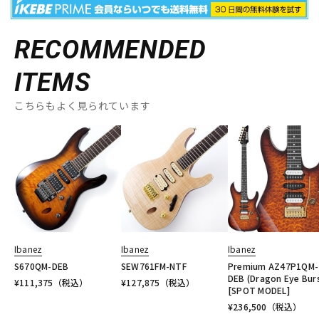
RECOMMENDED
ITEMS
こちらもよく見られています
Ibanez
Ibanez
Ibanez
S670QM-DEB
SEW761FM-NTF
Premium AZ47P1QM-
DEB (Dragon Eye Bur
¥
111,375
（税込）
¥
127,875
（税込）
[SPOT MODEL]
¥
236,500
（税込）