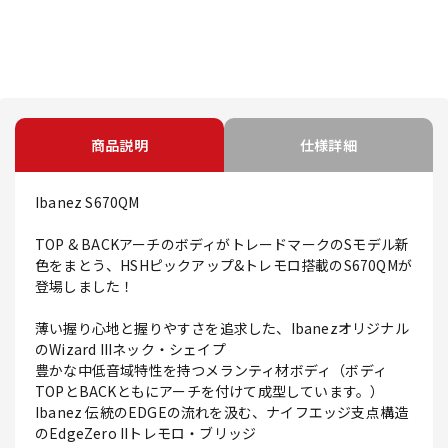
商品説明
仕様詳細
Ibanez S670QM
TOP & BACKアーチのボディがトレードマークのSモデル新
色をまとう、HSHピックアップ&トレモロ搭載のS670QMが
登場しました！
薄い握り心地と握りやすさを追求した、Ibanezオリジナル
のWizard IIIネック・シェイプ
豊かな中低音域特性を持つメランティ材ボディ（ボディ
TOPとBACKともにアーチを付けて成型しています。）
Ibanez 伝統のEDGEの流れを汲む、ナイフエッジ支点構造
のEdgeZero IIトレモロ・ブリッジ