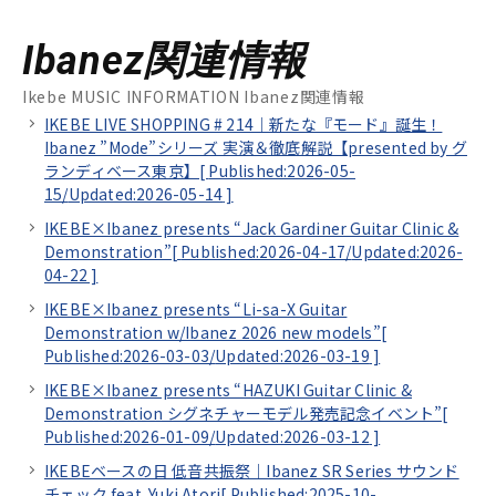
Ibanez関連情報
Ikebe MUSIC INFORMATION Ibanez関連情報
IKEBE LIVE SHOPPING # 214｜新たな『モード』誕生！
Ibanez ”Mode”シリーズ 実演＆徹底解説【presented by グ
ランディベース東京】[
Published:2026-05-
15/
Updated:2026-05-14
]
IKEBE×Ibanez presents “Jack Gardiner Guitar Clinic &
Demonstration”[
Published:2026-04-17/
Updated:2026-
04-22
]
IKEBE×Ibanez presents “Li-sa-X Guitar
Demonstration w/Ibanez 2026 new models”[
Published:2026-03-03/
Updated:2026-03-19
]
IKEBE×Ibanez presents “HAZUKI Guitar Clinic &
Demonstration シグネチャーモデル発売記念イベント”[
Published:2026-01-09/
Updated:2026-03-12
]
IKEBEベースの日 低音共振祭｜Ibanez SR Series サウンド
チェック feat. Yuki Atori[
Published:2025-10-