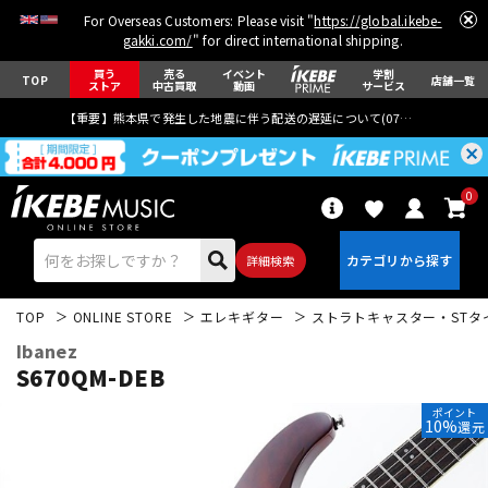
For Overseas Customers: Please visit "
https://global.ikebe-
gakki.com/
" for direct international shipping.
買う
売る
イベント
学割
TOP
店舗一覧
ストア
中古買取
動画
サービス
【重要】熊本県で発生した地震に伴う配送の遅延について(
07月29日
更新)
0
詳細検索
TOP
ONLINE STORE
エレキギター
ストラトキャスター・STタ
Ibanez
S670QM-DEB
ポイント
10%
還元
エレキギター
アコギ/エレアコ