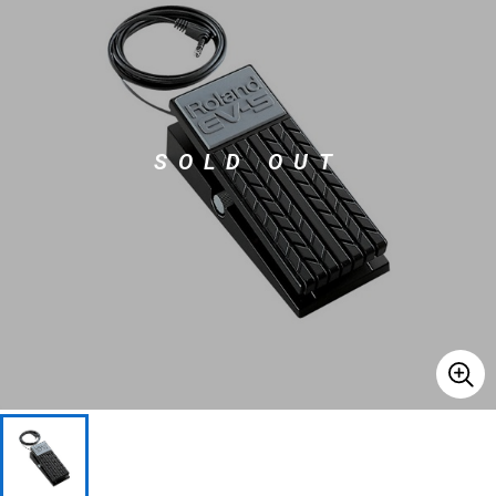
ベース
ウクレレ
ドラム
パーカッション
SOLD OUT
キーボード
電子ピアノ
管楽器
その他楽器
アンプ
エフェクター
DJ機器
DTM