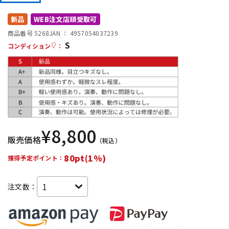
DTM オンライン納品
レコーディング機器
新品
WEB注文店頭受取可
商品番号 5268
JAN ：
4957054037239
S
配信/ライブ機器
楽器アクセサリ
コンディション
：
中古
ヴィンテージ
¥
8,800
販売価格
（税込）
80pt(1%)
獲得予定ポイント：
注文数：