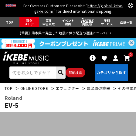
For Overseas Customers: Please visit "
https://global.ikebe-
gakki.com/
" for direct international shipping.
買う
売る
イベント
学割
TOP
店舗一覧
ストア
中古買取
動画
サービス
【重要】熊本県で発生した地震に伴う配送の遅延について(
07月29日
更新)
0
詳細検索
TOP
ONLINE STORE
エフェクター
電源周辺機器
その他電
Roland
EV-5
エレキギター
アコギ/エレアコ