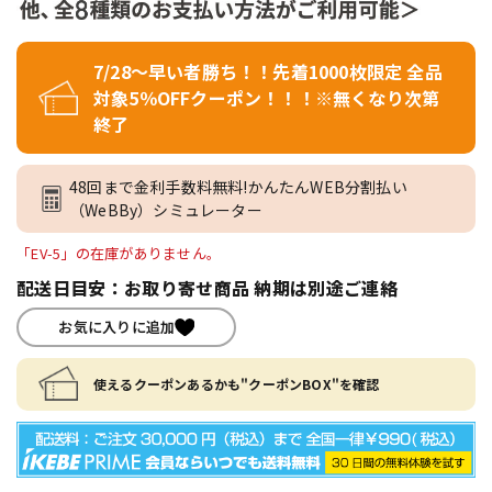
7/28～早い者勝ち！！先着1000枚限定 全品
対象5％OFFクーポン！！！※無くなり次第
終了
48回まで金利手数料無料!かんたんWEB分割払い
（WeBBy）シミュレーター
「EV-5」の在庫がありません。
配送日目安：お取り寄せ商品 納期は別途ご連絡
お気に入りに追加
使えるクーポンあるかも"クーポンBOX"を確認