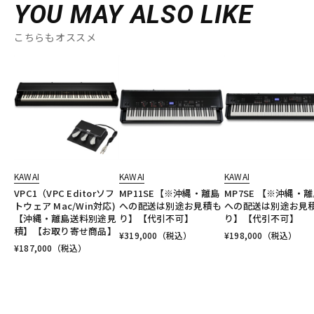
YOU MAY ALSO LIKE
こちらもオススメ
KAWAI
KAWAI
KAWAI
VPC1（VPC Editorソフ
MP11SE【※沖縄・離島
MP7SE 【※沖縄・
トウェア Mac/Win対応)
への配送は別途お見積も
への配送は別途お見
【沖縄・離島送料別途見
り】【代引不可】
り】【代引不可】
積】【お取り寄せ商品】
¥
319,000
（税込）
¥
198,000
（税込）
¥
187,000
（税込）