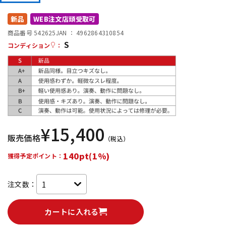
DTM オンライン納品
レコーディング機器
新品
WEB注文店頭受取可
商品番号 542625
JAN ：
4962864310854
S
配信/ライブ機器
楽器アクセサリ
コンディション
：
中古
ヴィンテージ
¥
15,400
販売価格
（税込）
140pt(1%)
獲得予定ポイント：
注文数：
カートに入れる