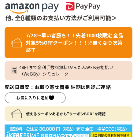
7/28～早い者勝ち！！先着1000枚限定 全品
対象5％OFFクーポン！！！※無くなり次第
終了
48回まで金利手数料無料!かんたんWEB分割払い
（WeBBy）シミュレーター
配送日目安：お取り寄せ商品 納期は別途ご連絡
お気に入りに追加
使えるクーポンあるかも"クーポンBOX"を確認