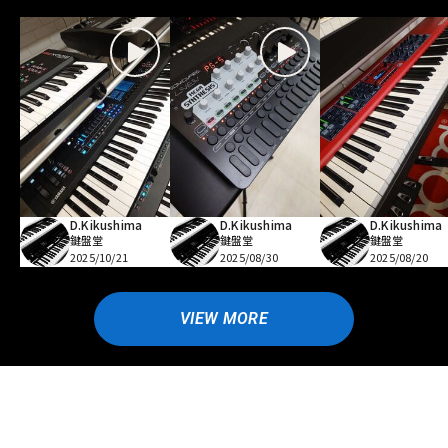
D.Kikushima
D.Kikushima
D.Kikushima
鍵盤堂
鍵盤堂
鍵盤堂
2025/10/21
2025/08/30
2025/08/20
VIEW MORE