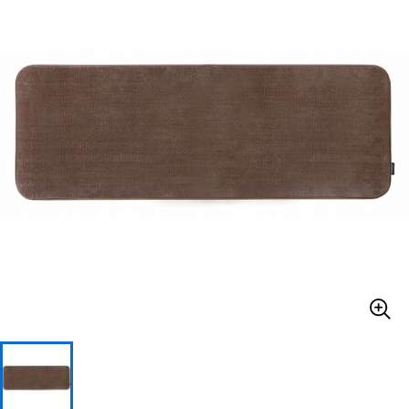
ベース
ウクレレ
ドラム
パーカッション
キーボード
電子ピアノ
管楽器
その他楽器
アンプ
エフェクター
DJ機器
DTM