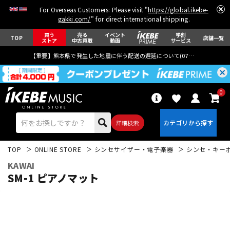
For Overseas Customers: Please visit "
https://global.ikebe-
gakki.com/
" for direct international shipping.
買う
売る
イベント
学割
TOP
店舗一覧
ストア
中古買取
動画
サービス
【重要】熊本県で発生した地震に伴う配送の遅延について(
07月29日
更新)
0
詳細検索
TOP
ONLINE STORE
シンセサイザー・電子楽器
シンセ・キー
KAWAI
SM-1 ピアノマット
エレキギター
アコギ/エレアコ