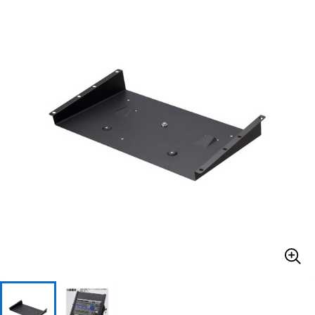
ベース
ウクレレ
ドラム
パーカッション
キーボード
電子ピアノ
管楽器
その他楽器
アンプ
エフェクター
DJ機器
DTM