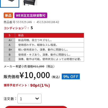
DTM オンライン納品
レコーディング機器
新品
WEB注文店頭受取可
配信/ライブ機器
楽器アクセサリ
商品番号 555929
JAN ：
4515260018642
S
コンディション
：
中古
ヴィンテージ
メーカー希望小売価格
¥
11,000
（税込）
¥
10,000
販売価格
9% OFF
（税込）
90pt(1%)
獲得予定ポイント：
注文数：