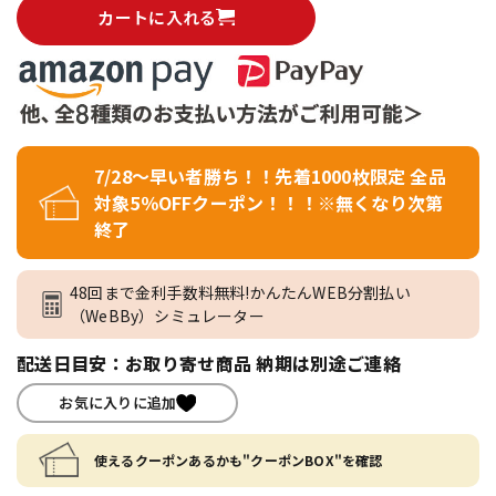
カートに入れる
7/28～早い者勝ち！！先着1000枚限定 全品
対象5％OFFクーポン！！！※無くなり次第
終了
48回まで金利手数料無料!かんたんWEB分割払い
（WeBBy）シミュレーター
配送日目安：お取り寄せ商品 納期は別途ご連絡
お気に入りに追加
使えるクーポンあるかも"クーポンBOX"を確認