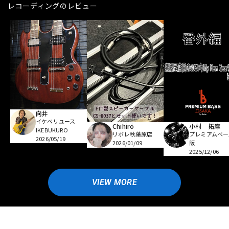
レコーディングのレビュー
向井
イケベリユース
Chihirö
小村 拓摩
IKEBUKURO
リボレ秋葉原店
プレミアムベー
2026/05/19
2026/01/09
阪
2025/12/06
VIEW MORE