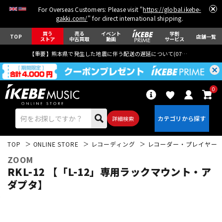
For Overseas Customers: Please visit "
https://global.ikebe-
gakki.com/
" for direct international shipping.
買う
売る
イベント
学割
TOP
店舗一覧
ストア
中古買取
動画
サービス
【重要】熊本県で発生した地震に伴う配送の遅延について(
07月29日
更新)
0
詳細検索
TOP
ONLINE STORE
レコーディング
レコーダー・プレイヤー
ZOOM
RKL-12 【「L-12」専用ラックマウント・ア
ダプタ】
エレキギター
アコギ/エレアコ