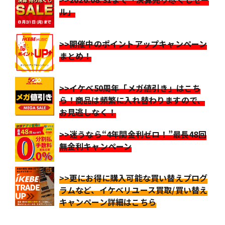
ル」
>>開催中のポイントアップキャンペーン
まとめ！
>>イケベ50周年「メガ値引き」はこち
ら！商品は頻繁に入れ替わりますので、
お見逃しなく！
>>迷うなら“4年間金利ゼロ！”最長48回
無金利キャンペーン
>>更にお得に購入可能な買い替えプログ
ラムなど、イケベリユース買取/買い替え
キャンペーン詳細はこちら