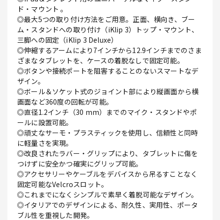
ド・マウント 。
◎最大5つの取り付け方法をご用意。正面、横向き、ブー
ム・スタンドへの取り付け（iKlip 3）トップ・マウント、
三脚への固定（iKlip 3 Deluxe）
◎伸縮するアームにより7インチから12.9インチまでのさま
ざまなタブレットを、ケースの着脱なしで固定可能。
◎ボタンや接続ポートを阻害することのないスマートなデ
ザイン。
◎ボール＆ソケット式のジョイント部により縦画面から横
画面など360度の回転が可能。
◎直径1.2インチ（30 mm）までのマイク・スタンドやポ
ールに設置可能。
◎頑丈なサーモ・プラスティックを使用し、信頼性と同時
に軽量さを実現。
◎改良されたラバー・グリップにより、タブレットに傷を
つけずに安全かつ確実にグリップ可能。
◎アクセサリーやケーブルをデバイスから吊るすことなく
固定可能なVelcroスロット。
◎これまでになくシンプルで素早く着脱可能なデザイン。
◎イタリアでのデザインによる、耐久性、実用性、ポータ
ブル性を重視した開発。