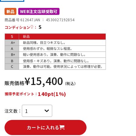
DTM オンライン納品
レコーディング機器
新品
WEB注文店頭受取可
商品番号 612647
JAN ：
4530027192854
S
配信/ライブ機器
楽器アクセサリ
コンディション
：
中古
ヴィンテージ
¥
15,400
販売価格
（税込）
140pt(1%)
獲得予定ポイント：
注文数：
カートに入れる