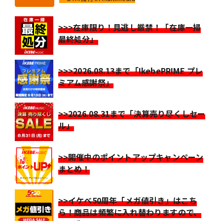
>>>在庫限り！見逃し厳禁！「在庫一掃
最終処分」
>>>2026.08.13まで「IkebePRIME プレ
ミアム感謝祭」
>>2026.08.31まで「決算売り尽くしセー
ル」
>>開催中のポイントアップキャンペーン
まとめ！
>>イケベ50周年「メガ値引き」はこち
ら！商品は頻繁に入れ替わりますので、