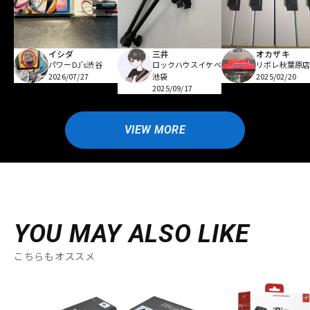
イシダ
三井
オカザキ
パワーDJ's渋谷
ロックハウスイケベ
リボレ秋葉原
2026/07/27
池袋
2025/02/20
2025/09/17
VIEW MORE
YOU MAY ALSO LIKE
こちらもオススメ