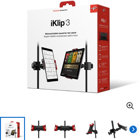
ベース
ウクレレ
ドラム
パーカッション
キーボード
電子ピアノ
管楽器
その他楽器
アンプ
エフェクター
DJ機器
DTM