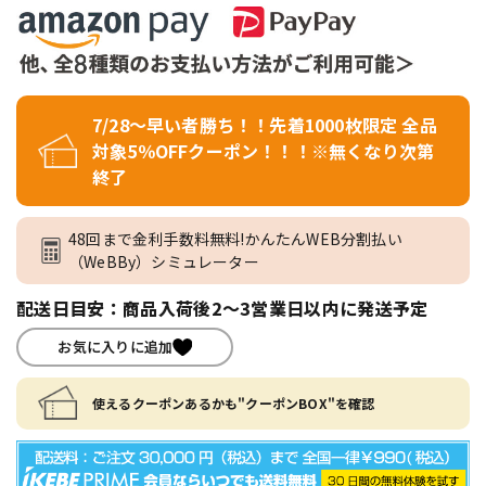
7/28～早い者勝ち！！先着1000枚限定 全品
対象5％OFFクーポン！！！※無くなり次第
終了
48回まで金利手数料無料!かんたんWEB分割払い
（WeBBy）シミュレーター
配送日目安：商品入荷後2～3営業日以内に発送予定
お気に入りに追加
使えるクーポンあるかも"クーポンBOX"を確認