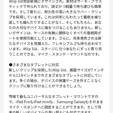
iKlip 3は完全新規にデザインされ、素材はサーモ・プラス
ティックで作られており、頑丈かつ軽量で持ち運びも簡単
です。そして新たに、耐久性の高い大きなラバー・グリッ
プを採用しています。これは何年にもわたって着脱を繰り
返しても緩んだりすることがなく、そしてもちろん、あな
たの大切なデバイスに傷をつけることもありません。新し
いデザインは、ケースの有無に関係なくすべての接続用ポ
ートを使用可能としています。さらに、将来発売される新
たなデバイスを見据えた、フレキシブルさも持ち合わせて
います。iKlip 3は、ステージに立つあなたにずっと寄り添
うことのできる、マイク・スタンド・マウントなのです。
●さまざまなタブレットに対応
新しいクリップを採用したiKlip 3は、画面サイズが7インチ
から12.9インチまでのさまざまなタブレットに対応してい
ます。多くの場合、デバイスの保護ケースを外すことなく
クリップに取り付けることができるでしょう。
市場で最もユニバーサルなタブレット・マウントですの
で、iPad ProもiPad miniも、Samsung Galaxyもそのまま
マイク・スタンドへと固定することができます。そして将
来の新しいデバイスへの買い替えにも対応できます。