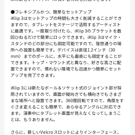
●フレキシブルかつ、簡単なセットアップ
iKlip 3はセットアップの時間も大きく削減することができ
ますので、タブレットをステージで活用するアーティスト
に最適です。一度取り付けたら、iKlip 3のブラケットを数
回ひねるだけで簡単にロックできます。iKlip 3はマイク・
スタンドのどの部分にも固定可能ですので、理想通りの場
所への設置も簡単です。デバイスは直径1.2インチ（30
mm）までのポールに、水平にも垂直にも固定することが
できます。トップ・マウント式と異なり、好きな高さに配
置できますので、慣れない環境でも迅速かつ簡単にセット
アップを完了できます。
iKlip 3には新たなボール＆ソケット式のジョイント部が採
用されていますので、画面が縦向きでも横向きでもさまざ
まな場所へと設置できます。360度回転ですので、角度をす
ぐさま変えることも簡単で、あらゆるアングルに対応でき
ます。演奏中にタブレット画面が見えなくなってしまうこ
とは、もうありません。
さらに、新しいVelcroスロットによりインターフェース、