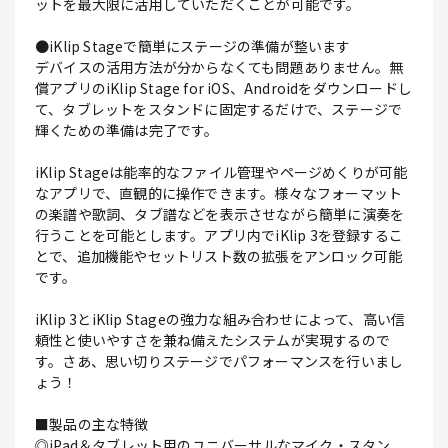
ットを最大限に活用していただくことが可能です。
●iKlip Stageで簡単にステージの準備が整います
デバイスの活用方法が分からなくても問題ありません。無
償アプリのiKlip Stage for iOS、Androidをダウンロードし
て、タブレットをスタンドに固定するだけで、ステージで
輝くための準備は完了です。
iKlip Stageは能率的なファイル管理やページめくりが可能
なアプリで、直観的に操作できます。様々なフォーマット
の楽譜や歌詞、タブ譜などを表示させながら簡単に演奏を
行うことを可能とします。アプリ内でiKlip 3を登録するこ
とで、追加機能やセットリスト数の拡張をアンロック可能
です。
iKlip 3とiKlip Stageの強力な組み合わせによって、高い信
頼性と使いやすさを兼ね備えたシステムが実現するので
す。さあ、思い切りステージでパフォーマンスを行いまし
ょう！
■製品の主な特徴
◎iPad＆タブレット用のユニバーサルなマイク・スタン