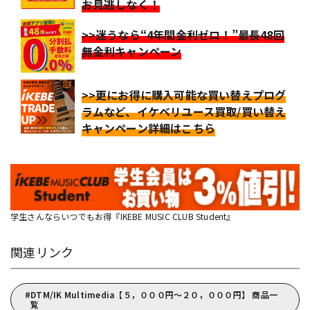
お見逃しなく！
>>迷うなら“4年間金利ゼロ！”最長48回
無金利キャンペーン
>>更にお得に購入可能な買い替えプログ
ラムなど、イケベリユース買取/買い替え
キャンペーン詳細はこちら
学生さんならいつでもお得『IKEBE MUSIC CLUB Student』
関連リンク
DTM/IK Multimedia【５，０００円～２０，０００円】 商品一
覧