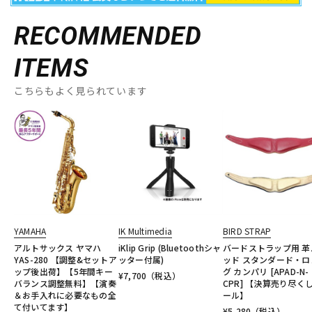
RECOMMENDED
ITEMS
こちらもよく見られています
YAMAHA
IK Multimedia
BIRD STRAP
アルトサックス ヤマハ
iKlip Grip (Bluetoothシャ
バードストラップ用 革
YAS-280 【調整&セットア
ッター付属)
ッド スタンダード・ロ
ップ後出荷】【5年間キー
グ カンパリ [APAD-N-
¥
7,700
（税込）
バランス調整無料】【演奏
CPR] 【決算売り尽く
＆お手入れに必要なもの全
ール】
て付いてます】
¥
5,280
（税込）