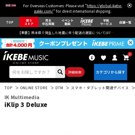
For Overseas Customers: Please visit "
https://global.ikebe-
gakki.com/
" for direct international shipping.
買う
売る
イベント
学割
TOP
店舗一覧
ストア
中古買取
動画
サービス
【重要】熊本県で発生した地震に伴う配送の遅延について(
07月29日
更新)
0
詳細検索
TOP
ONLINE STORE
DTM
スマホ・タブレット関連デバイス
IK Multimedia
iKlip 3 Deluxe
エレキギター
アコギ/エレアコ