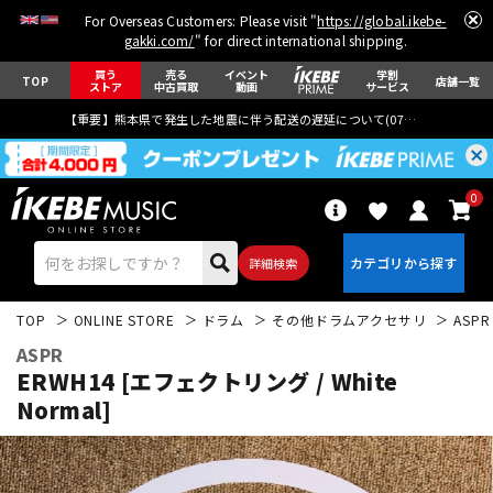
For Overseas Customers: Please visit "
https://global.ikebe-
gakki.com/
" for direct international shipping.
買う
売る
イベント
学割
TOP
店舗一覧
ストア
中古買取
動画
サービス
【重要】熊本県で発生した地震に伴う配送の遅延について(
07月29日
更新)
0
詳細検索
TOP
ONLINE STORE
ドラム
その他ドラムアクセサリ
ASPR
ASPR
ERWH14 [エフェクトリング / White
Normal]
エレキギター
アコギ/エレアコ