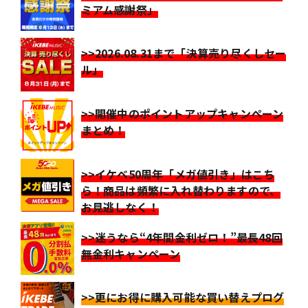
ミアム感謝祭」
>>2026.08.31まで「決算売り尽くしセー
ル」
>>開催中のポイントアップキャンペーン
まとめ！
>>イケベ50周年「メガ値引き」はこち
ら！商品は頻繁に入れ替わりますので、
お見逃しなく！
>>迷うなら“4年間金利ゼロ！”最長48回
無金利キャンペーン
>>更にお得に購入可能な買い替えプログ