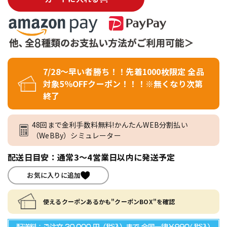
7/28～早い者勝ち！！先着1000枚限定 全品
対象5％OFFクーポン！！！※無くなり次第
終了
48回まで金利手数料無料!かんたんWEB分割払い
（WeBBy）シミュレーター
配送日目安：通常3～4営業日以内に発送予定
お気に入りに追加
使えるクーポンあるかも"クーポンBOX"を確認