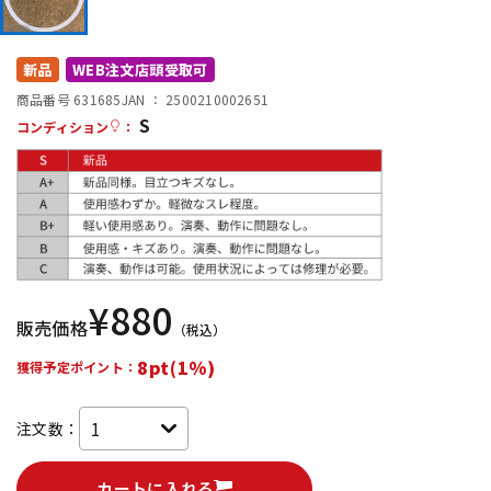
DTM オンライン納品
レコーディング機器
新品
WEB注文店頭受取可
配信/ライブ機器
楽器アクセサリ
商品番号 631685
JAN ：
2500210002651
S
コンディション
：
中古
ヴィンテージ
¥
880
販売価格
（税込）
8pt(1%)
獲得予定ポイント：
注文数：
カートに入れる