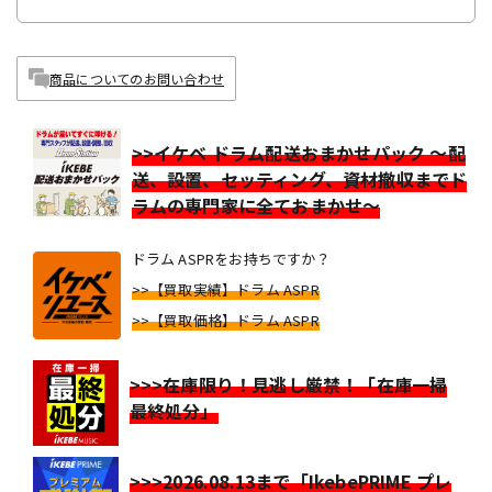
商品についてのお問い合わせ
>>イケベ ドラム配送おまかせパック ～配
送、設置、セッティング、資材撤収までド
ラムの専門家に全ておまかせ～
ドラム ASPRをお持ちですか？
>>【買取実績】ドラム ASPR
>>【買取価格】ドラム ASPR
>>>在庫限り！見逃し厳禁！「在庫一掃
最終処分」
>>>2026.08.13まで「IkebePRIME プレ