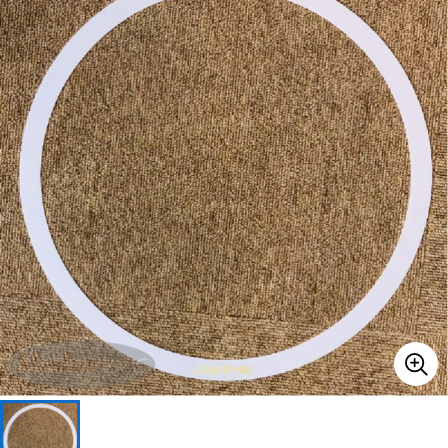
ベース
ウクレレ
ドラム
パーカッション
キーボード
電子ピアノ
管楽器
その他楽器
アンプ
エフェクター
DJ機器
DTM