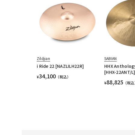
Zildjian
SABIAN
i Ride 22 [NAZLILH22R]
HHX Anthology
[HHX-22ANT/L
34,100
¥
（税込）
88,825
¥
（税込