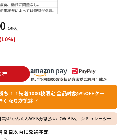
配信/ライブ
楽器アクセサ
機器
リ
00
（税込）
(10%)
る
者勝ち！！先着1000枚限定 全品対象5％OFFクー
無くなり次第終了
料無料!かんたんWEB分割払い（WeBBy）シミュレーター
営業日以内に発送予定