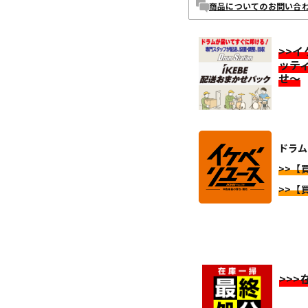
商品についてのお問い合
>>
ッテ
せ～
ドラム 
>>【買
>>【買
>>