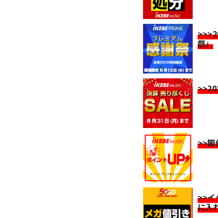
>>>
祭」
>>2
>>
>>
に入