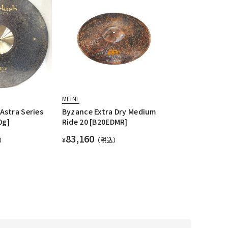
MEINL
Astra Series
Byzance Extra Dry Medium
0g]
Ride 20 [B20EDMR]
83,160
）
¥
（税込）