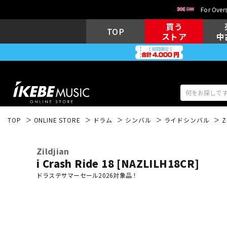
For Overs
買う
TOP
ストア
中
TOP
ONLINE STORE
ドラム
シンバル
ライドシンバル
Z
アコギ/エレ
エレキギター
アコ
Zildjian
i Crash Ride 18 [NAZLILH18CR]
ドラステサマーセール2026対象品！
キーボード
電子ピアノ