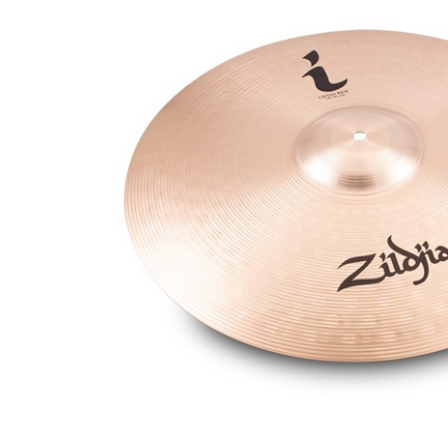
DJ機器
DTM
中古
ヴィンテー