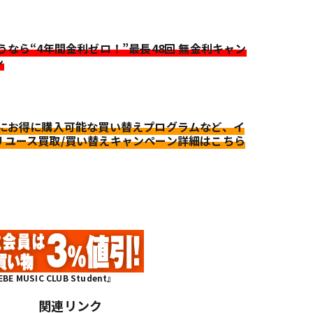
迷うなら“4年間金利ゼロ！”最長48回 無金利キャン
ン
更にお得に購入可能な買い替えプログラムなど、イ
リユース買取/買い替えキャンペーン詳細はこちら
MUSIC CLUB Student』
関連リンク