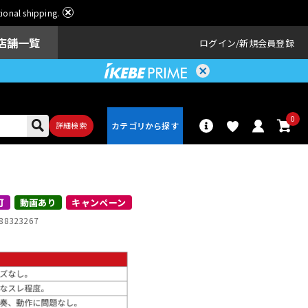
ational shipping.
店舗一覧
ログイン
新規会員登録
0
詳細検索
パーカッショ
ドラム
ン
可
動画あり
キャンペーン
88323267
アンプ
エフェクター