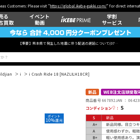
eas Customers: Please visit "
https://global.ikebe-gakki.com/
" for direct intern
売る
イベント
学割
古買取
動画
サービス
【重要】熊本県で発生した地震に伴う配送の遅延について(
07月29日
更新)
ildjian
i
i Crash Ride 18 [NAZLILH18CR]
ベース
ウクレレ
新品
WEB注文店頭受取
商品番号 667892
JAN ：
06423
S
コンディション
：
ポイント
管楽器
その他楽器
10%
還元