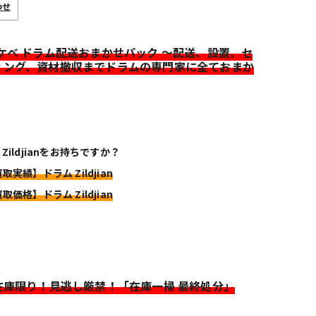
わせ
イケベ ドラム配送おまかせパック ～配送、設置、セ
ィング、資材撤収までドラムの専門家に全ておまか
Zildjianをお持ちですか？
取実績】ドラム Zildjian
取価格】ドラム Zildjian
>在庫限り！見逃し厳禁！「在庫一掃 最終処分」