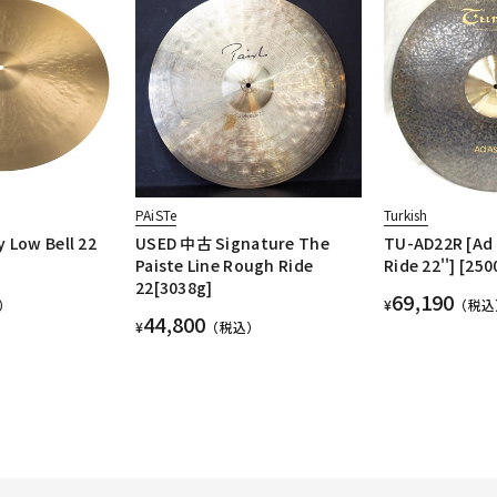
PAiSTe
Turkish
 Low Bell 22
USED 中古 Signature The
TU-AD22R [Ad 
]
Paiste Line Rough Ride
Ride 22''] [250
22[3038g]
69,190
）
¥
（税込
44,800
¥
（税込）