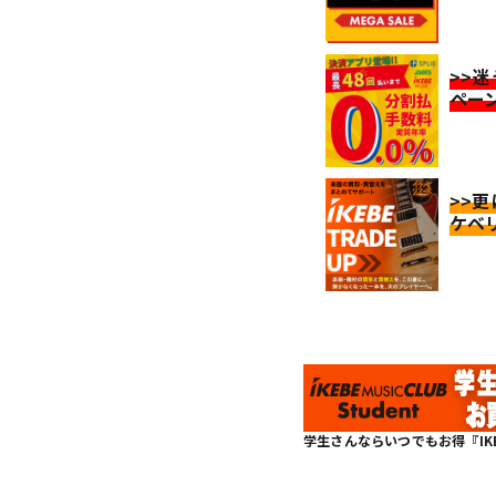
>>
ペー
>>
ケベ
学生さんならいつでもお得『IKEBE 