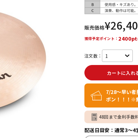
DTM オンラ
レコーディン
イン納品
グ機器
¥
26,4
販売価格
ジ
2400pt
獲得予定ポイント：
注文数：
カートに入れ
7/28～早い
ポン！！！※
48回まで金利手数
配送日目安：通常3～4