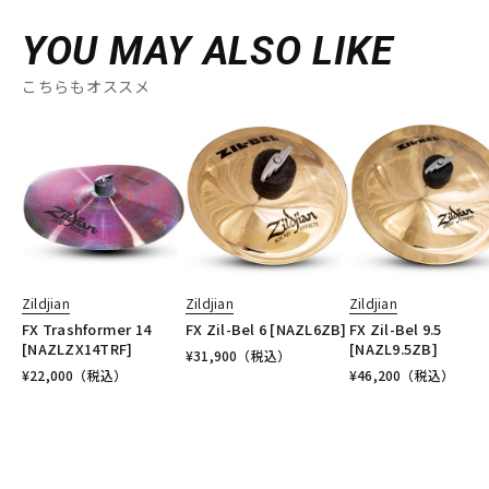
YOU MAY ALSO LIKE
こちらもオススメ
Zildjian
Zildjian
Zildjian
FX Trashformer 14
FX Zil-Bel 6 [NAZL6ZB]
FX Zil-Bel 9.5
[NAZLZX14TRF]
[NAZL9.5ZB]
¥
31,900
（税込）
¥
22,000
（税込）
¥
46,200
（税込）