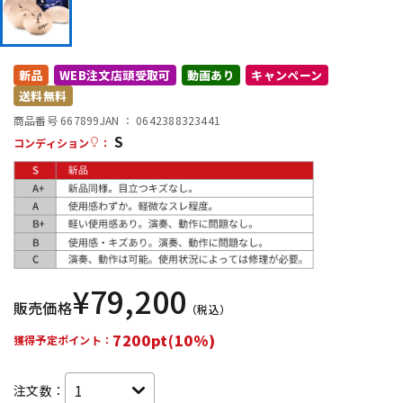
DTM オンライン納品
レコーディング機器
新品
WEB注文店頭受取可
動画あり
キャンペーン
配信/ライブ機器
楽器アクセサリ
送料無料
商品番号 667899
JAN ：
0642388323441
S
中古
ヴィンテージ
コンディション
：
¥
79,200
販売価格
（税込）
7200pt(10%)
獲得予定ポイント：
注文数：