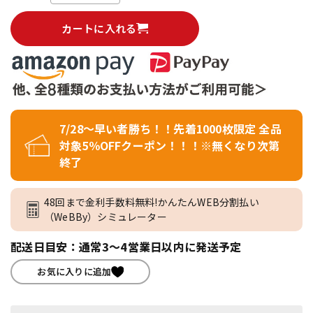
カートに入れる
7/28～早い者勝ち！！先着1000枚限定 全品
対象5％OFFクーポン！！！※無くなり次第
終了
48回まで金利手数料無料!かんたんWEB分割払い
（WeBBy）シミュレーター
配送日目安：通常3～4営業日以内に発送予定
お気に入りに追加