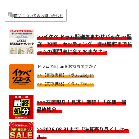
商品についてのお問い合わせ
>>イケベ ドラム配送おまかせパック ～配
送、設置、セッティング、資材撤収までド
ラムの専門家に全ておまかせ～
ドラム Zildjianをお持ちですか？
>>【買取実績】ドラム Zildjian
>>【買取価格】ドラム Zildjian
>>>在庫限り！見逃し厳禁！「在庫一掃
最終処分」
>>2026.08.31まで「決算売り尽くしセー
ル」