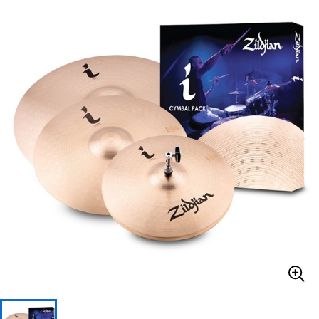
ベース
ウクレレ
ドラム
パーカッション
キーボード
電子ピアノ
管楽器
その他楽器
アンプ
エフェクター
DJ機器
DTM