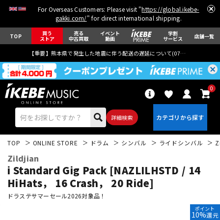
For Overseas Customers: Please visit "
https://global.ikebe-
gakki.com/
" for direct international shipping.
買う
売る
イベント
学割
TOP
店舗一覧
ストア
中古買取
動画
サービス
【重要】熊本県で発生した地震に伴う配送の遅延について(
07月29日
更新)
0
詳細検索
TOP
ONLINE STORE
ドラム
シンバル
ライドシンバル
Z
Zildjian
i Standard Gig Pack [NAZLILHSTD / 14
HiHats， 16 Crash， 20 Ride]
ドラステサマーセール2026対象品！
エレキギター
アコギ/エレアコ
ポイント
10%
還元