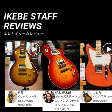
IKEBE STAFF
REVIEWS
エレキギターのレビュー
向井
鈴木 健太郎
よしだ
イケベリユース
ギターズステーショ
イケシブリユー
IKEBUKURO
ン / アンプステーシ
2026/08/07
2026/08/09
ョンプレミアム
2026/08/07