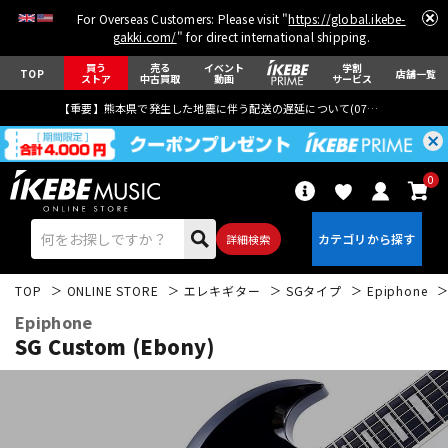
For Overseas Customers: Please visit "
https://global.ikebe-
gakki.com/
" for direct international shipping.
買う
売る
イベント
学割
TOP
店舗一覧
ストア
中古買取
動画
サービス
【重要】熊本県で発生した地震に伴う配送の遅延について(
07月29日
更新)
0
詳細検索
TOP
ONLINE STORE
エレキギター
SGタイプ
Epiphone
Epiphone
SG Custom (Ebony)
エレキギター
アコギ/エレアコ