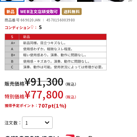
DTM オンライン納品
レコーディング機器
新品
WEB注文店頭受取可
送料無料
商品番号 669020
JAN ：
4570156003980
S
配信/ライブ機器
楽器アクセサリ
コンディション
：
中古
ヴィンテージ
¥
91,300
販売価格
（税込）
¥
77,800
特別価格
（税込）
707pt(1%)
獲得予定ポイント：
注文数：