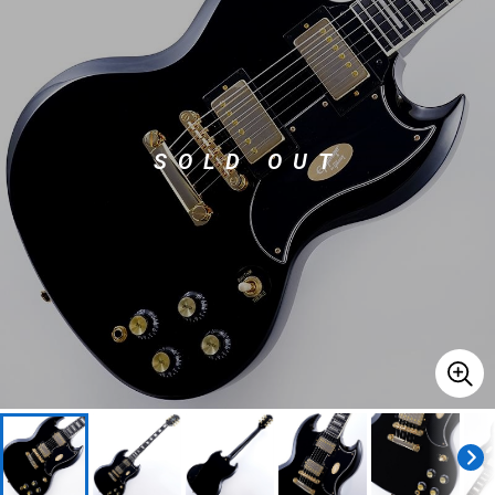
ベース
ウクレレ
ドラム
パーカッション
SOLD OUT
キーボード
電子ピアノ
管楽器
その他楽器
アンプ
エフェクター
DJ機器
DTM