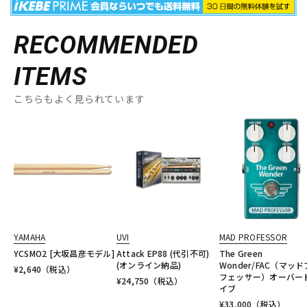
RECOMMENDED
ITEMS
こちらもよく見られています
YAMAHA
UVI
MAD PROFESSOR
YCSMO2 [大坂昌彦モデル]
Attack EP88 (代引不可)
The Green
(オンライン納品)
Wonder/FAC（マッ
¥
2,640
（税込）
フェッサー）オーバー
¥
24,750
（税込）
イブ
¥
33,000
（税込）