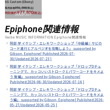
SG Custom (Ebony)
¥91,300
販売価格
(税込)
¥77,800
特別価格
(税込)
SOLD OUT
Epiphone関連情報
Ikebe MUSIC INFORMATION Epiphone関連情報
阿部 学 イケシブ・エレキワークショップ「中級編！サビの
コード進行とアルペジオを攻略しよう」 supported by
Gibson, Epiphone[
Published:2026-07-
30/
Updated:2026-07-23
]
阿部 学 イケシブ・エレキワークショップ「ドロップDチュ
ーニングで、カッコいいストロークとパワーコードをキメよ
う 後編」 supported by Gibson, Epiphone[
Published:2026-06-30/
Updated:2026-07-16
]
阿部 学 イケシブ・エレキワークショップ「ドロップDチュ
ーニングで、カッコいいストロークとパワーコードをキメよ
う編」 supported by Gibson, Epiphone[
Published:2026-
05-27/
Updated:2026-05-25
]