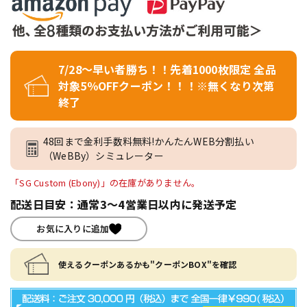
7/28～早い者勝ち！！先着1000枚限定 全品
対象5％OFFクーポン！！！※無くなり次第
終了
48回まで金利手数料無料!かんたんWEB分割払い
（WeBBy）シミュレーター
「SG Custom (Ebony)」の在庫がありません。
配送日目安：通常3～4営業日以内に発送予定
お気に入りに追加
使えるクーポンあるかも"クーポンBOX"を確認