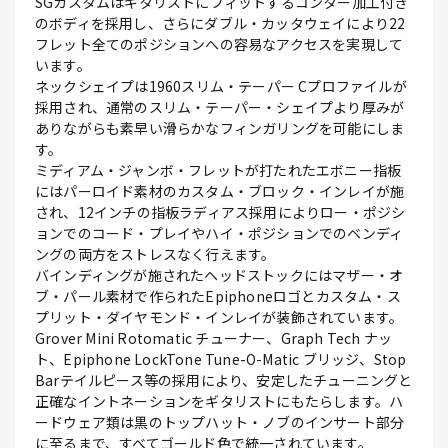
SGカスタムはギタリストにフィットするコンター加工付き
のボディを採用し、さらにダブル・カッタウェイにより22
フレット全てのポジションへの容易なアクセスを実現して
います。
ネックシェイプは1960スリム・テーパー Cプロファイルが
採用され、通常のスリム・テーパー・シェイプより厚みが
ありながらも素早い滑らかなフィンガリングを可能にしま
す。
ミディアム・ジャンボ・フレットが打たれたエボニー指板
にはパーロイド素材のカスタム・ブロック・インレイが施
され、12インチの指板ラディアス採用によりロー・ポジシ
ョンでのコード・プレイやハイ・ポジションでのベンディ
ングの両方をストレスなく行えます。
バインディングが施されたヘッドストックにはマザー・オ
ブ・パール素材で作られたEpiphoneロゴとカスタム・ス
プリット・ダイヤモンド・インレイが装飾されています。
Grover Mini Rotomatic チューナー、Graph Tech ナッ
ト、Epiphone LockTone Tune-O-Matic ブリッジ、Stop
Barテイルピース等の採用により、安定したチューニングと
正確なイントネーションをギタリストにもたらします。ハ
ードウェア類は黒のトップハット・ノブのインサート部分
に至るまで、すべてゴールド色で統一されています。