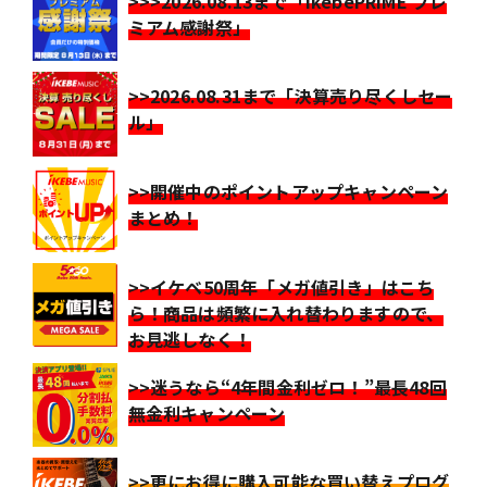
>>>2026.08.13まで「IkebePRIME プレ
ミアム感謝祭」
>>2026.08.31まで「決算売り尽くしセー
ル」
>>開催中のポイントアップキャンペーン
まとめ！
>>イケベ50周年「メガ値引き」はこち
ら！商品は頻繁に入れ替わりますので、
お見逃しなく！
>>迷うなら“4年間金利ゼロ！”最長48回
無金利キャンペーン
>>更にお得に購入可能な買い替えプログ