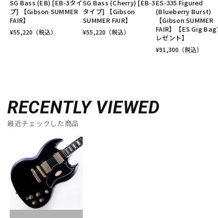
SG Bass (EB) [EB-3タイ
SG Bass (Cherry) [EB-3
ES-335 Figured
プ] 【Gibson SUMMER
タイプ] 【Gibson
(Blueberry Burst)
FAIR】
SUMMER FAIR】
【Gibson SUMMER
FAIR】【ES Gig Ba
¥
55,220
（税込）
¥
55,220
（税込）
レゼント】
¥
91,300
（税込）
RECENTLY VIEWED
最近チェックした商品