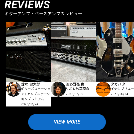
REVIEWS
ギターアンプ・ベースアンプのレビュー
鈴木 健太郎
波多野聖也
タカハタ
ギターズステーショ
リボレ秋葉原店
イケシブリユー
ン / アンプステーシ
2026/07/09
2026/06/24
ョンプレミアム
2026/07/24
VIEW MORE