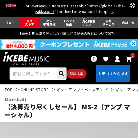
For Overseas Customers: Please visit "
https://global.ikebe-
gakki.com/
" for direct international shipping.
買う
売る
イベント
学割
TOP
店舗一覧
ストア
中古買取
動画
サービス
【重要】熊本県で発生した地震に伴う配送の遅延について(
07月29日
更新)
0
詳細検索
TOP
ONLINE STORE
ギターアンプ・ベースアンプ
ギターアン
Marshall
【決算売り尽くしセール】 MS-2（アンプ マ
ーシャル）
エレキギター
アコギ/エレアコ