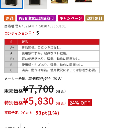
DTM オンライン納品
レコーディング機器
新品
WEB注文店頭受取可
キャンペーン
送料無料
配信/ライブ機器
楽器アクセサリ
商品番号 6762
JAN ：
5030463063101
S
コンディション
：
中古
ヴィンテージ
メーカー希望小売価格
¥
7,700
（税込）
¥
7,700
販売価格
（税込）
¥
5,830
特別価格
24% OFF
（税込）
53pt(1%)
獲得予定ポイント：