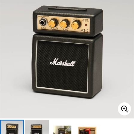
ベース
ウクレレ
ドラム
パーカッション
キーボード
電子ピアノ
管楽器
その他楽器
アンプ
エフェクター
DJ機器
DTM