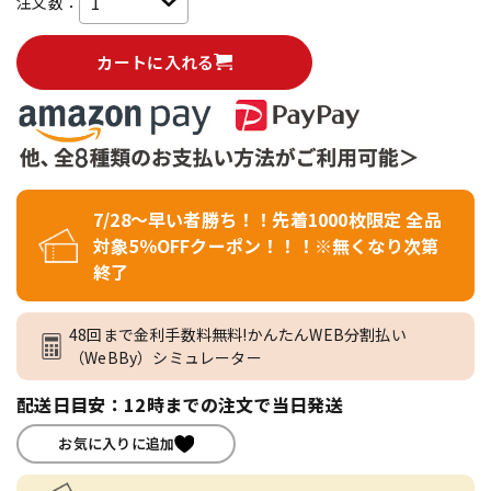
注文数：
カートに入れる
7/28～早い者勝ち！！先着1000枚限定 全品
対象5％OFFクーポン！！！※無くなり次第
終了
48回まで金利手数料無料!かんたんWEB分割払い
（WeBBy）シミュレーター
配送日目安：12時までの注文で当日発送
お気に入りに追加