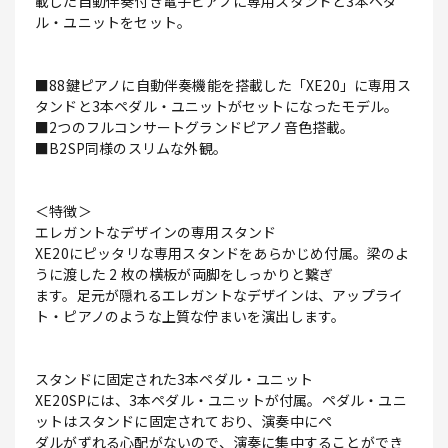
載した自動伴奏付き電子ピアノに専用スタンドと3本ペダ
ル・ユニットをセット。
■88鍵ピアノに自動伴奏機能を搭載した「XE20」に専用ス
タンドと3本ペダル・ユニットがセットになったモデル。
■2つのフルコンサートグランドピアノ音色搭載。
■B2SP同様のスリムな外観。
＜特徴＞
エレガントなデザインの専用スタンド
XE20にピッタリな専用スタンドをあらかじめ付属。梁のよ
うに渡した 2 枚の横板が両脚をしっかりと繋ぎ
ます。足元が隠れるエレガントなデザインは、アップライ
ト・ピアノのような上質な佇まいを演出します。
スタンドに固定された3本ペダル・ユニット
XE20SPには、3本ペダル・ユニットが付属。ペダル・ユニ
ットはスタンドに固定されており、演奏中にペ
ダルがずれる心配がないので、演奏に集中することができ