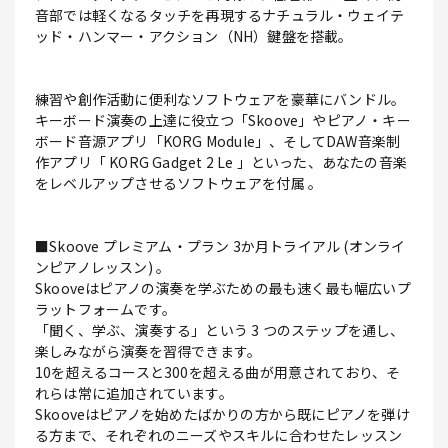
音部では軽くなるタッチを再現するナチュラル・ウェイテ
ッド・ハンマー・アクション（NH）鍵盤を搭載。
練習や創作活動に便利なソフトウェアを豪華にバンドル。
キーボード演奏の上達に役立つ「Skoove」やピアノ・キー
ボード音源アプリ「KORG Module」、そしてDAW音楽制
作アプリ「 KORG Gadget 2 Le 」といった、あなたの音楽
をレベルアップさせるソフトウェアを付属 。
■Skoove プレミアム・プラン 3か月トライアル (オンライ
ンピアノレッスン) 。
Skooveはピアノの演奏を学ぶための最も速く最も幅広いプ
ラットフォームです。
「聞く、学ぶ、演奏する」という 3 つのステップを通し、
楽しみながら演奏を習得できます。
10を超えるコースと300を超える曲が用意されており、そ
れらは常に追加されています。
Skooveはピアノを始めたばかりの方から既にピアノを弾け
る方まで、それぞれのニーズやスキルに合わせたレッスン