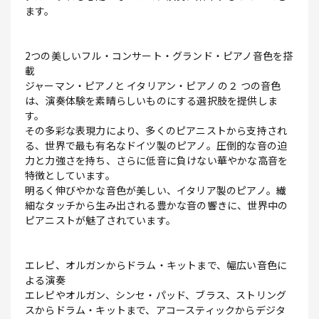
ます。
2つの美しいフル・コンサート・グランド・ピアノ音色を搭
載
ジャーマン・ピアノと イタリアン・ピアノ の２ つの音色
は、演奏体験を素晴らしいものにする選択肢を提供しま
す。
その多彩な表現力により、多くのピアニストから支持され
る、世界で最も有名なドイツ製のピアノ。圧倒的な音の迫
力と力強さを持ち、さらに低音に負けない華やかな高音を
特徴としています。
明るく伸びやかな音色が美しい、イタリア製のピアノ。繊
細なタッチから生み出される豊かな音の響きに、世界中の
ピアニストが魅了されています。
エレピ、オルガンからドラム・キットまで、幅広い音色に
よる演奏
エレピやオルガン、シンセ・パッド、ブラス、ストリング
スからドラム・キットまで、アコースティックからデジタ