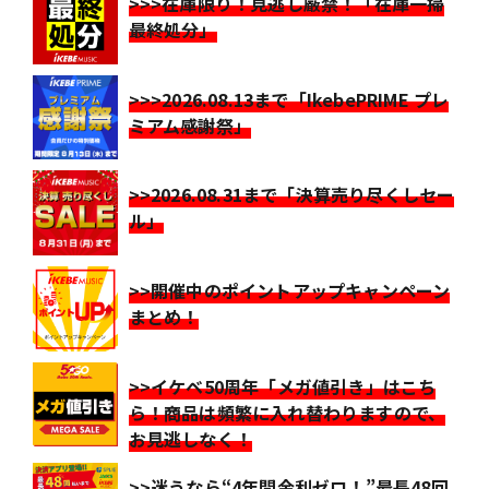
>>>在庫限り！見逃し厳禁！「在庫一掃
最終処分」
>>>2026.08.13まで「IkebePRIME プレ
ミアム感謝祭」
>>2026.08.31まで「決算売り尽くしセー
ル」
>>開催中のポイントアップキャンペーン
まとめ！
>>イケベ50周年「メガ値引き」はこち
ら！商品は頻繁に入れ替わりますので、
お見逃しなく！
>>迷うなら“4年間金利ゼロ！”最長48回