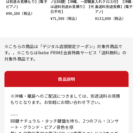
は別途お見積もり】(電子
ノ)(88鍵)【沖縄、一部離島
入れクロス付】【沖縄
ピアノ)
は送料別途お見積り】【代
島送料別途見積】(電子
引不可】
アノ)
¥
90,200
（税込）
¥
71,500
（税込）
¥
132,000
（税込）
※こちらの商品は「デジタル店頭限定クーポン」対象外商品で
す。，※こちらはIkebe PRIME会員特典サービス「送料無料」の
対象外商品です。
商品説明
※沖縄・離島へのご配送につきましては、別途送料お見積
もりとなります。お気軽にお問い合わせ下さい。
----
88鍵ナチュラル・タッチ鍵盤を持ち、2つのフル・コンサ
ート・グランド・ピアノ音色を搭