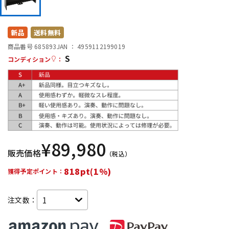
DTM オンライン納品
レコーディング機器
新品
送料無料
配信/ライブ機器
楽器アクセサリ
商品番号 685893
JAN ：
4959112199019
S
コンディション
：
中古
ヴィンテージ
¥
89,980
販売価格
（税込）
818pt(1%)
獲得予定ポイント：
注文数：