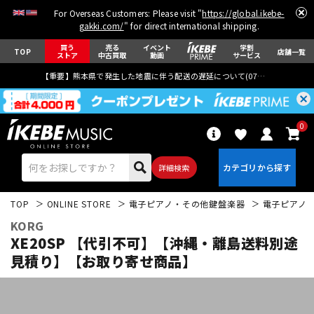
For Overseas Customers: Please visit "
https://global.ikebe-
gakki.com/
" for direct international shipping.
買う
売る
イベント
学割
TOP
店舗一覧
ストア
中古買取
動画
サービス
【重要】熊本県で発生した地震に伴う配送の遅延について(
07月29日
更新)
0
詳細検索
TOP
ONLINE STORE
電子ピアノ・その他鍵盤楽器
電子ピアノ
KORG
XE20SP 【代引不可】【沖縄・離島送料別途
見積り】【お取り寄せ商品】
エレキギター
アコギ/エレアコ