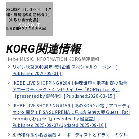
XE20SP 【代引不可】【沖
縄・離島送料別途見積り】
【お取り寄せ商品】
SOLD OUT
¥89,980
販売価格
(税込)
KORG関連情報
Ikebe MUSIC INFORMATION KORG関連情報
リボレ秋葉原40周年特別企画 スぺシャルクーポン！[
Published:2026-05-01
]
IKEBE LIVE SHOPPING #204｜物理世界×電子制御の融合
アコースティック・シンセサイザー「KORG phase8」
【presented by 鍵盤堂】[
Published:2026-03-15
]
IKEBE LIVE SHOPPING #159｜あのKORGが電子アコーディ
オンを開発！FISA SUPREMAに見る創業者の夢 Guest : Fati
Fehmiju, 杉山 卓【presented by 鍵盤堂】[
Published:2025-09-07/
Updated:2025-09-10
]
別所和洋＆小名坂誠哉 キーボーディストとドラマーのグル