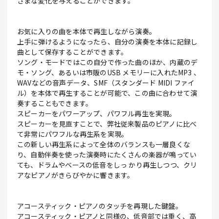
ざまな変化を与えることができます。
お気に入りの曲を本体で再生しながら演奏。
上手に弾けるようになったら、自分の演奏を本体に記録し
曲として保存することができます。
ソング・モードではこの自分で作った曲のほか、内蔵のデ
モ・ソング、あるいは市販のUSB メモリーに入れたMP3 、
WAVなどの音声データ、SMF（スタンダード MIDI ファイ
ル）を本体で再生することが可能で、この曲に合わせて演
奏することもできます。
スピーカーをパワーアップ、パワフル再生を実現。
スピーカーを見直すことで、弊社従来製品のピアノに比べ
て非常にパワフルな再生系を実現。
この新しい再生系によって全体のバランスも一層良くな
り、自動伴奏を使った演奏時にたくさんの楽器が鳴ってい
ても、ドラムやベースの低音をしっ かり再生しつつ、クリ
アなピアノがきらびやかに響きます。
アコースティック・ピアノのタッチを再現した鍵盤。
アコースティック・ピアノと同様の、低音部では重く、高