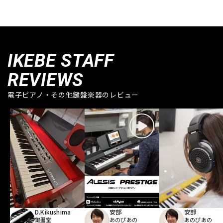
IKEBE STAFF
REVIEWS
電子ピアノ・その他鍵盤楽器のレビュー
D.Kikushima
安部
安部
鍵盤堂
あのぴあの
あのぴあの