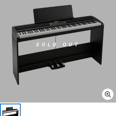
ベース
ウクレレ
ドラム
パーカッション
SOLD OUT
キーボード
電子ピアノ
管楽器
その他楽器
アンプ
エフェクター
DJ機器
DTM