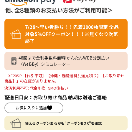
7/28～早い者勝ち！！先着1000枚限定 全品
対象5％OFFクーポン！！！※無くなり次第
終了
48回まで金利手数料無料!かんたんWEB分割払い
（WeBBy）シミュレーター
「XE20SP 【代引不可】【沖縄・離島送料別途見積り】【お取り寄せ
商品】」の在庫がありません。
決済利用不可: 代金引換, GMO後払い
配送日目安：お取り寄せ商品 納期は別途ご連絡
お気に入りに追加
使えるクーポンあるかも"クーポンBOX"を確認