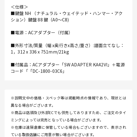
＜仕様＞
■鍵盤 NH （ナチュラル・ウェイテッド・ハンマー・アク
ション）鍵盤 88 鍵（A0～C8)
■電源：ACアダプター（付属）
■外形寸法/質量（幅 x奥行きx高さ/重さ）:譜面立てなし：
1，312 x 336 x 751mm/21kg
■付属品：ACアダプター「SW ADAPTER KA42VI」＋電源
コード「「DC-1800-03C6」
※説明文中の価格・スペック等は掲載時点の情報であり、現状とは
異なる場合がございます。
※商品は店頭及び外部ECでも併売しておりますため、ご注文のタイ
ミングによっては完売となっている場合がございます。
※在庫は遠隔倉庫に保管している場合もございますので、表示され
ている取扱店舗にご用意が無い場合がございます。