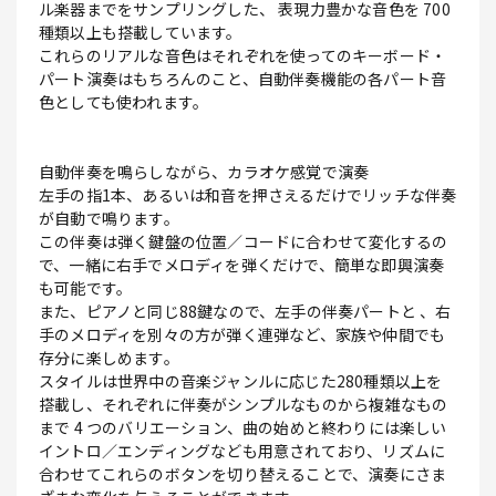
ル楽器までをサンプリングした、 表現力豊かな音色を 700
種類以上も搭載しています。
これらのリアルな音色はそれぞれを使ってのキーボード・
パート演奏はもちろんのこと、自動伴奏機能の各パート音
色としても使われます。
自動伴奏を鳴らしながら、カラオケ感覚で演奏
左手の指1本、あるいは和音を押さえるだけでリッチな伴奏
が自動で鳴ります。
この伴奏は弾く鍵盤の位置／コードに合わせて変化するの
で、一緒に右手でメロディを弾くだけで、簡単な即興演奏
も可能です。
また、ピアノと同じ88鍵なので、左手の伴奏パートと 、右
手のメロディを別々の方が弾く連弾など、家族や仲間でも
存分に楽しめます。
スタイルは世界中の音楽ジャンルに応じた280種類以上を
搭載し、それぞれに伴奏がシンプルなものから複雑なもの
まで 4 つのバリエーション、曲の始めと終わりには楽しい
イントロ／エンディングなども用意されており、リズムに
合わせてこれらのボタンを切り替えることで、演奏にさま