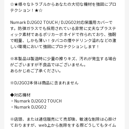
☆★様々なトラブルからあなたの大切な機材を強固にプロ
テクション！★☆
Numark DJ2GO2 TOUCH / DJ2GO2対応保護用カバーで
す。防弾ガラスでも採用されている非常に丈夫なプラステ
ィック素材であるポリカーボネイドで作られており、強靭
で軽量、しかも薄い！タバコの煙やドリンク溢れなどの激
しい環境において強固にプロテクションします！
※本製品は製造時に少量の擦りキズ、汚れが発生する場合
がございますが不良品ではございません。
あらかじめご了承ください。
※DJ2GO2本体は商品に含まれません
◆対応機材
・Numark DJ2GO2 TOUCH
・Numark DJ2GO2
※店頭、または通信販売にて売却後、敏速な削除は心掛け
ておりますが、web上から削除をする際どうしてもタイム