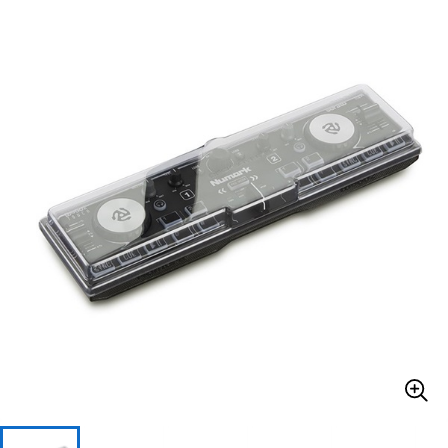
ベース
ウクレレ
ドラム
パーカッション
キーボード
電子ピアノ
管楽器
その他楽器
アンプ
エフェクター
DJ機器
DTM