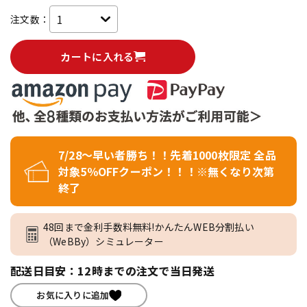
注文数：
カートに入れる
7/28～早い者勝ち！！先着1000枚限定 全品
対象5％OFFクーポン！！！※無くなり次第
終了
48回まで金利手数料無料!かんたんWEB分割払い
（WeBBy）シミュレーター
配送日目安：12時までの注文で当日発送
お気に入りに追加