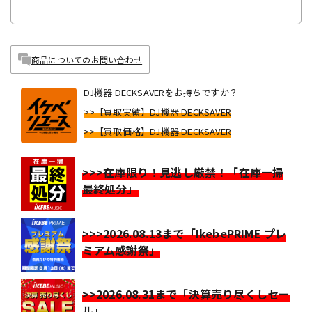
商品についてのお問い合わせ
DJ機器 DECKSAVERをお持ちですか？
>>【買取実績】DJ機器 DECKSAVER
>>【買取価格】DJ機器 DECKSAVER
>>>在庫限り！見逃し厳禁！「在庫一掃
最終処分」
>>>2026.08.13まで「IkebePRIME プレ
ミアム感謝祭」
>>2026.08.31まで「決算売り尽くしセー
ル」