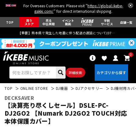
For Overseas Customers: Please visit "
https://global.ikebe-
gakki.com/
" for direct international shipping.
買う
売る
イベント
学割
TOP
店舗一覧
ストア
中古買取
動画
サービス
【重要】熊本県で発生した地震に伴う配送の遅延について(
07月29日
更新)
0
詳細検索
TOP
ONLINE STORE
DJ機器
DJアクセサリー
DJ機材用カバ
DECKSAVER
【決算売り尽くしセール】DSLE-PC-
DJ2GO2 【Numark DJ2GO2 TOUCH対応
本体保護カバー】
エレキギター
アコギ/エレアコ