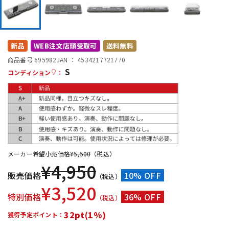
DTM オンライン納品
レコーディング機器
配信/ライブ機器
楽器アクセサリ
新品
WEB注文店頭受取可
送料無料
商品番号 695982
JAN ：
4534217721770
S
コンディション
：
中古
ヴィンテージ
メーカー希望小売価格
¥
5,500
（税込）
¥
4,950
販売価格
10% OFF
（税込）
¥
3,520
特別価格
36% OFF
（税込）
32pt(1%)
獲得予定ポイント：