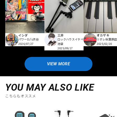
イシダ
三井
オカザキ
パワーDJ's渋谷
ロックハウスイケベ
リボレ秋葉原
2026/07/27
池袋
2025/02/20
2025/09/17
VIEW MORE
YOU MAY ALSO LIKE
こちらもオススメ