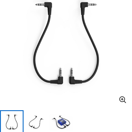
ベース
ウクレレ
ドラム
パーカッション
キーボード
電子ピアノ
管楽器
その他楽器
アンプ
エフェクター
DJ機器
DTM