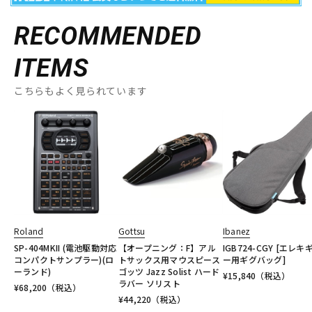
RECOMMENDED
ITEMS
こちらもよく見られています
Roland
Gottsu
Ibanez
SP-404MKII (電池駆動対応
【オープニング：F】アル
IGB724-CGY [エレキ
コンパクトサンプラー)(ロ
トサックス用マウスピース
ー用ギグバッグ]
ーランド)
ゴッツ Jazz Solist ハード
¥
15,840
（税込）
ラバー ソリスト
¥
68,200
（税込）
¥
44,220
（税込）