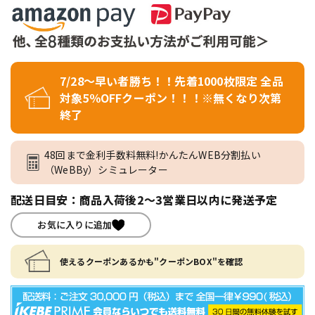
7/28～早い者勝ち！！先着1000枚限定 全品
対象5％OFFクーポン！！！※無くなり次第
終了
48回まで金利手数料無料!かんたんWEB分割払い
（WeBBy）シミュレーター
配送日目安：商品入荷後2～3営業日以内に発送予定
お気に入りに追加
使えるクーポンあるかも"クーポンBOX"を確認