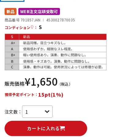
DTM オンライン納品
レコーディング機器
新品
WEB注文店頭受取可
商品番号 701857
JAN ：
4530027870035
S
配信/ライブ機器
楽器アクセサリ
コンディション
：
中古
ヴィンテージ
¥
1,650
販売価格
（税込）
15pt(1%)
獲得予定ポイント：
注文数：
カートに入れる