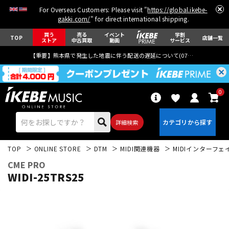
For Overseas Customers: Please visit "
https://global.ikebe-
gakki.com/
" for direct international shipping.
買う
売る
イベント
学割
TOP
店舗一覧
ストア
中古買取
動画
サービス
【重要】熊本県で発生した地震に伴う配送の遅延について(
07月29日
更新)
0
詳細検索
TOP
ONLINE STORE
DTM
MIDI関連機器
MIDIインターフ
CME PRO
WIDI-25TRS25
エレキギター
アコギ/エレアコ