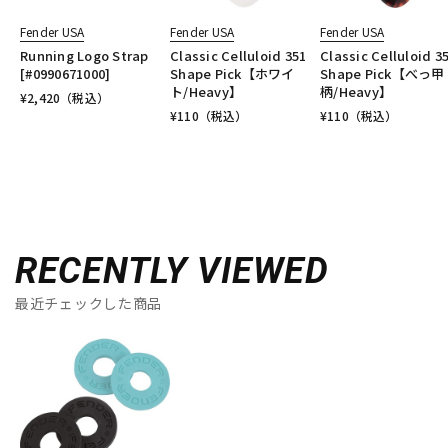
Fender USA
Fender USA
Fender USA
Running Logo Strap
Classic Celluloid 351
Classic Celluloid 3
[#0990671000]
Shape Pick【ホワイ
Shape Pick【べっ甲
ト/Heavy】
柄/Heavy】
¥
2,420
（税込）
¥
110
（税込）
¥
110
（税込）
RECENTLY VIEWED
最近チェックした商品