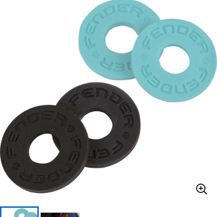
ベース
ウクレレ
ドラム
パーカッション
キーボード
電子ピアノ
管楽器
その他楽器
アンプ
エフェクター
DJ機器
DTM