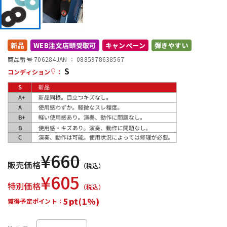
DTM オンライン納品
レコーディング機器
配信/ライブ機器
楽器アクセサリ
新品
WEB注文店頭受取可
キャンペーン
弾きやすい
商品番号 706284
JAN ：
0885978638567
S
コンディション
：
中古
ヴィンテージ
¥
660
販売価格
（税込）
¥
605
特別価格
（税込）
5pt(1%)
獲得予定ポイント：