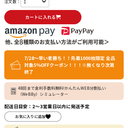
注文数：
カートに入れる
7/28～早い者勝ち！！先着1000枚限定 全品
対象5％OFFクーポン！！！※無くなり次第
終了
48回まで金利手数料無料!かんたんWEB分割払い
（WeBBy）シミュレーター
配送日目安：2～3営業日以内に発送予定
お気に入りに追加