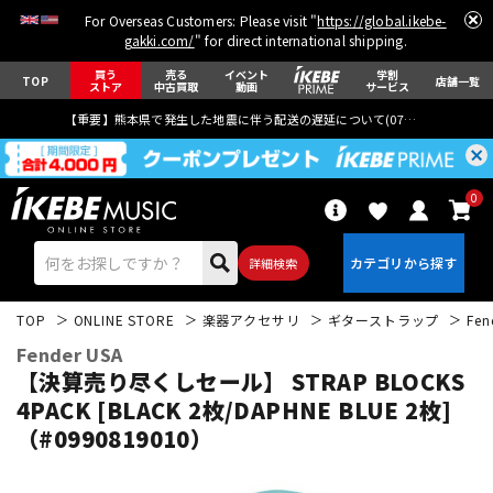
For Overseas Customers: Please visit "
https://global.ikebe-
gakki.com/
" for direct international shipping.
買う
売る
イベント
学割
TOP
店舗一覧
ストア
中古買取
動画
サービス
【重要】熊本県で発生した地震に伴う配送の遅延について(
07月29日
更新)
0
詳細検索
TOP
ONLINE STORE
楽器アクセサリ
ギターストラップ
Fen
Fender USA
【決算売り尽くしセール】 STRAP BLOCKS
4PACK [BLACK 2枚/DAPHNE BLUE 2枚]
（#0990819010）
エレキギター
アコギ/エレアコ