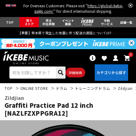
For Overseas Customers: Please visit "
https://global.ikebe-
gakki.com/
" for direct international shipping.
買う
売る
イベント
学割
TOP
店舗一覧
ストア
中古買取
動画
サービス
【重要】熊本県で発生した地震に伴う配送の遅延について(
07月29日
更新)
0
詳細検索
TOP
ONLINE STORE
ドラム
トレーニングドラム
Zildjian
Zildjian
Graffiti Practice Pad 12 inch
[NAZLFZXPPGRA12]
エレキギター
アコギ/エレアコ