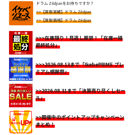
ドラム Zildjianをお持ちですか？
>>【買取実績】ドラム Zildjian
>>【買取価格】ドラム Zildjian
>>>在庫限り！見逃し厳禁！「在庫一掃
最終処分」
>>>2026.08.13まで「IkebePRIME プレ
ミアム感謝祭」
>>2026.08.31まで「決算売り尽くしセー
ル」
>>開催中のポイントアップキャンペーン
まとめ！