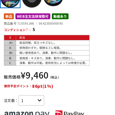
DTM オンライン納品
レコーディング機器
新品
WEB注文店頭受取可
動画あり
配信/ライブ機器
楽器アクセサリ
商品番号 710595
JAN ：
0642388000090
S
コンディション
：
中古
ヴィンテージ
¥
9,460
販売価格
（税込）
86pt(1%)
獲得予定ポイント：
注文数：