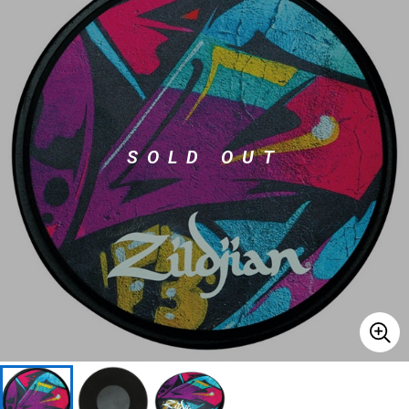
ベース
ウクレレ
ドラム
パーカッション
SOLD OUT
キーボード
電子ピアノ
管楽器
その他楽器
アンプ
エフェクター
DJ機器
DTM