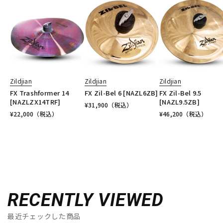
Zildjian
Zildjian
Zildjian
FX Trashformer 14
FX Zil-Bel 6 [NAZL6ZB]
FX Zil-Bel 9.5
[NAZLZX14TRF]
[NAZL9.5ZB]
¥
31,900
（税込）
¥
22,000
（税込）
¥
46,200
（税込）
RECENTLY VIEWED
最近チェックした商品