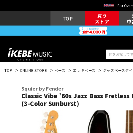
For Overs
買う
TOP
ストア
中
TOP
ONLINE STORE
ベース
エレキベース
ジャズベースタイ
アコギ/エレ
エレキギター
アコ
Squier by Fender
Classic Vibe '60s Jazz Bass Fretless
(3-Color Sunburst)
キーボード
電子ピアノ