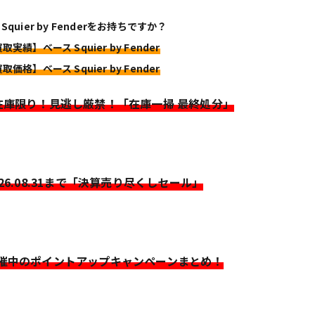
Squier by Fenderをお持ちですか？
取実績】ベース Squier by Fender
取価格】ベース Squier by Fender
>在庫限り！見逃し厳禁！「在庫一掃 最終処分」
026.08.31まで「決算売り尽くしセール」
開催中のポイントアップキャンペーンまとめ！