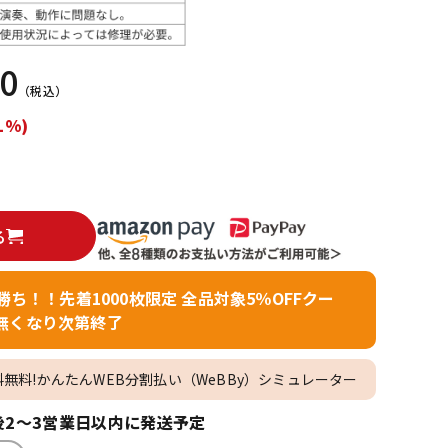
配信/ライブ
楽器アクセサ
機器
リ
00
（税込）
1%)
る
者勝ち！！先着1000枚限定 全品対象5％OFFクー
無くなり次第終了
料無料!かんたんWEB分割払い（WeBBy）シミュレーター
2～3営業日以内に発送予定