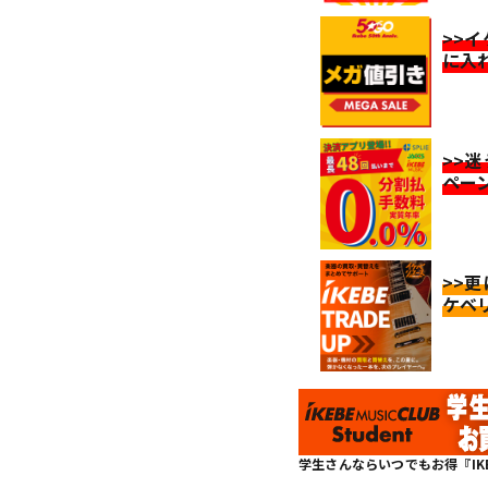
>>
に入
>>
ペー
>>
ケベ
学生さんならいつでもお得『IKEBE 