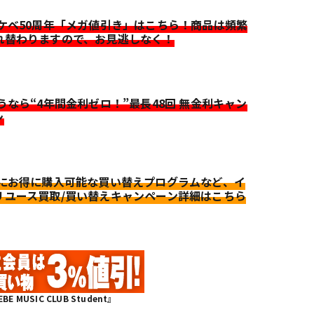
イケベ50周年「メガ値引き」はこちら！商品は頻繁
れ替わりますので、お見逃しなく！
迷うなら“4年間金利ゼロ！”最長48回 無金利キャン
ン
更にお得に購入可能な買い替えプログラムなど、イ
リユース買取/買い替えキャンペーン詳細はこちら
MUSIC CLUB Student』