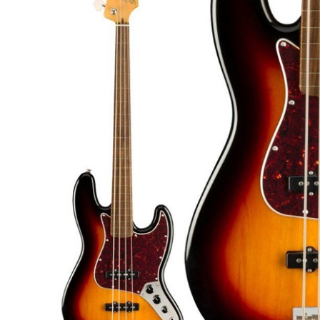
DJ機器
DTM
中古
ヴィンテー