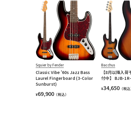
Squier by Fender
Bacchus
Classic Vibe '60s Jazz Bass
【8月以降入荷
Laurel Fingerboard (3-Color
付中】 BJB-1R-F
Sunburst)
34,650
¥
（税込
69,900
¥
（税込）