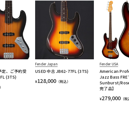
Fender Japan
Fender USA
予定、ご予約受
USED 中古 JB62-77FL (3TS)
American Profe
L (3TS)
Jazz Bass FRE
128,000
¥
（税込）
Sunburst/Ro
）
完了品】
279,000
¥
（税