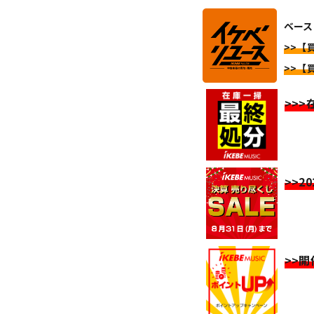
ベース 
>>【買
>>【買
>>
>>2
>>