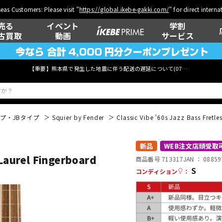
eas Customers: Please visit "
https://global.ikebe-gakki.com/
" for direct intern
売る
イベント
学割
古買取
動画
サービス
【重要】熊本県で発生した地震に伴う配送の遅延について(
07月29日
更新)
プ・JBタイプ
Squier by Fender
Classic Vibe '60s Jazz Bass Fretl
ベース
ウクレレ
新品
WEB注文店頭受取
 Laurel Fingerboard
商品番号 713317
JAN ：
08859
S
コンディション
：
管楽器
その他楽器