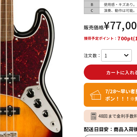
DTM オンラ
レコーディン
イン納品
グ機器
¥
77,0
販売価格
ジ
700pt(
獲得予定ポイント：
注文数：
カートに入れ
7/28～早い
ポン！！！※
48回まで金利手数
配送日目安：商品入荷後