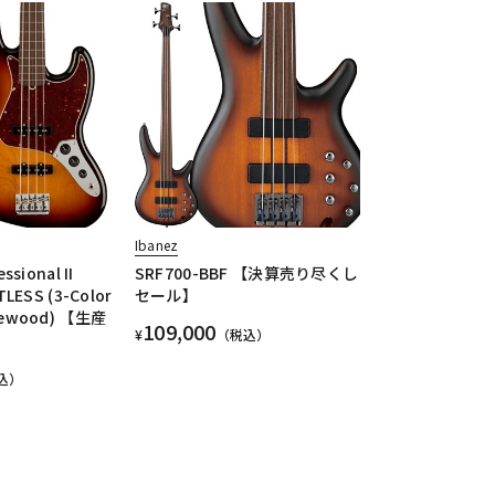
Ibanez
ssional II
SRF700-BBF 【決算売り尽くし
TLESS (3-Color
セール】
sewood) 【生産
109,000
¥
（税込）
込）