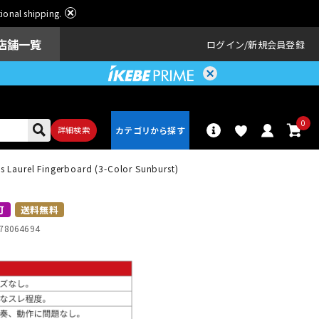
ational shipping.
店舗一覧
ログイン
新規会員登録
0
詳細検索
ess Laurel Fingerboard (3-Color Sunburst)
パーカッショ
ドラム
ン
可
送料無料
78064694
アンプ
エフェクター