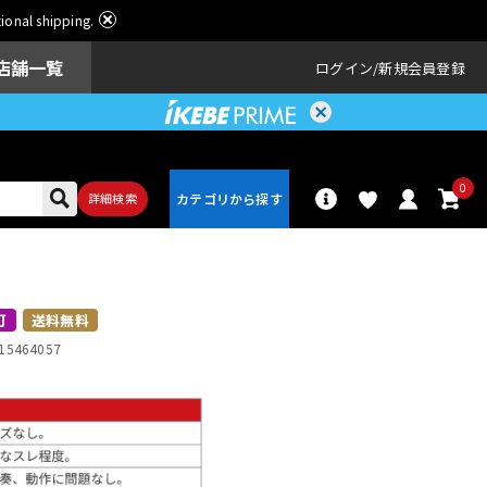
ational shipping.
店舗一覧
ログイン
新規会員登録
0
詳細検索
パーカッショ
ドラム
ン
可
送料無料
15464057
アンプ
エフェクター