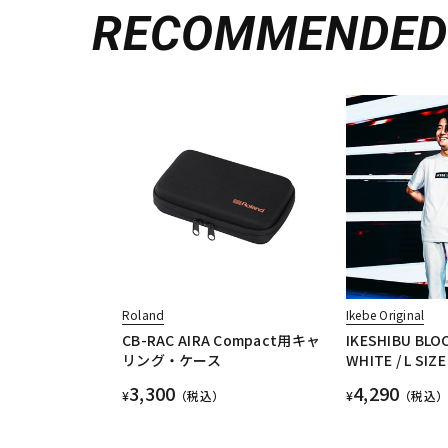
RECOMMENDE
Roland
Ikebe Original
CB-RAC AIRA Compact用キャ
IKESHIBU BLOC
リング・ケース
WHITE / L SIZE
3,300
4,290
¥
（税込）
¥
（税込）