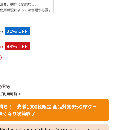
配信/ライブ
楽器アクセサ
機器
リ
）
20% OFF
込）
49% OFF
込）
)
者勝ち！！先着1000枚限定 全品対象5％OFFクー
無くなり次第終了
料無料!かんたんWEB分割払い（WeBBy）シミュレーター