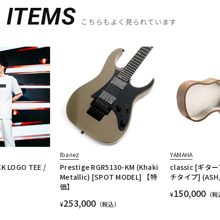
D
ITEMS
こちらもよく見られています
Ibanez
YAMAHA
K LOGO TEE /
Prestige RGR5130-KM (Khaki
classic [
Metallic) [SPOT MODEL] 【特
チタイプ] (ASH/
価】
150,000
¥
（税
253,000
¥
（税込）