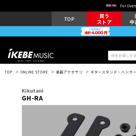
For Overs
買う
TOP
ストア
中
TOP
ONLINE STORE
楽器アクセサリ
ギタースタンド・ハンガ
アコギ/エレ
エレキギター
アコ
Kikutani
GH-RA
キーボード
電子ピアノ