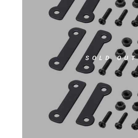
DJ機器
DTM
中古
ヴィンテー
SOLD OUT