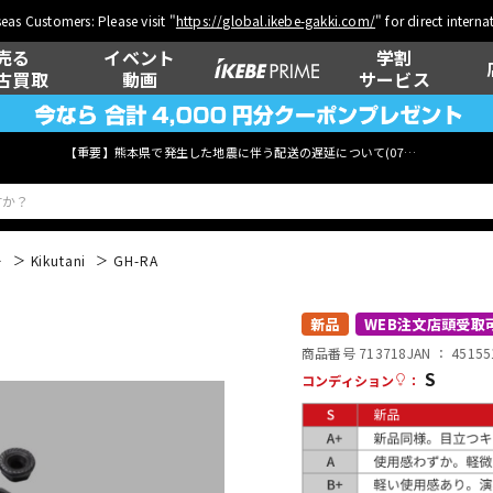
eas Customers: Please visit "
https://global.ikebe-gakki.com/
" for direct intern
売る
イベント
学割
古買取
動画
サービス
【重要】熊本県で発生した地震に伴う配送の遅延について(
07月29日
更新)
ー
Kikutani
GH-RA
ベース
ウクレレ
新品
WEB注文店頭受取
商品番号 713718
JAN ：
45155
S
コンディション
：
管楽器
その他楽器