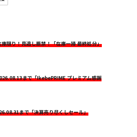
>在庫限り！見逃し厳禁！「在庫一掃 最終処分」
2026.08.13まで「IkebePRIME プレミアム感謝
026.08.31まで「決算売り尽くしセール」