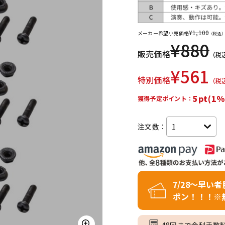
DTM オンラ
レコーディン
イン納品
グ機器
¥
1,100
メーカー希望小売価格
（税込
¥
880
販売価格
（税
ジ
¥
561
特別価格
（税
5pt(1%
獲得予定ポイント：
注文数：
7/28～早い
ポン！！！※
48回まで金利手数