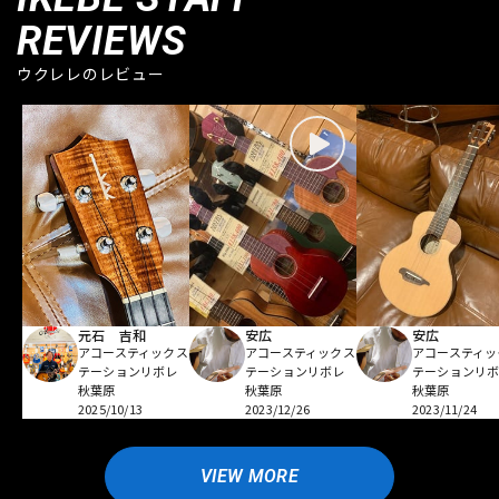
REVIEWS
ウクレレのレビュー
元石 吉和
安広
安広
アコースティックス
アコースティックス
アコースティッ
テーションリボレ
テーションリボレ
テーションリ
秋葉原
秋葉原
秋葉原
2025/10/13
2023/12/26
2023/11/24
VIEW MORE