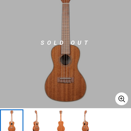
ベース
ウクレレ
ドラム
パーカッション
SOLD OUT
キーボード
電子ピアノ
管楽器
その他楽器
アンプ
エフェクター
DJ機器
DTM