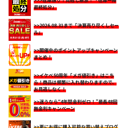
>>>在庫限り！見逃し厳禁！「在庫一掃
最終処分」
>>2026.08.31まで「決算売り尽くしセー
ル」
>>開催中のポイントアップキャンペーン
まとめ！
>>イケベ50周年「メガ値引き」はこち
ら！商品は頻繁に入れ替わりますので、
お見逃しなく！
>>迷うなら“4年間金利ゼロ！”最長48回
無金利キャンペーン
>>更にお得に購入可能な買い替えプログ