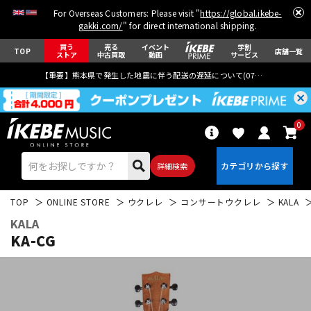
For Overseas Customers: Please visit "
https://global.ikebe-
gakki.com/
" for direct international shipping.
買う
売る
イベント
学割
TOP
店舗一覧
ストア
中古買取
動画
サービス
【重要】熊本県で発生した地震に伴う配送の遅延について(
07月29日
更新)
0
詳細検索
TOP
ONLINE STORE
ウクレレ
コンサートウクレレ
KALA
KALA
KA-CG
エレキギター
アコギ/エレアコ