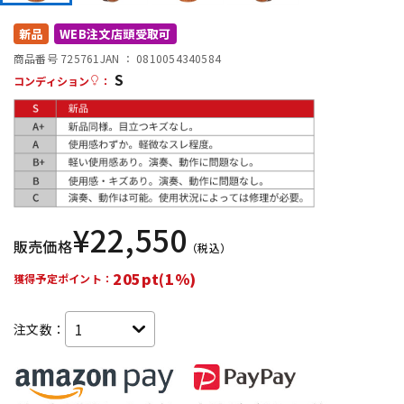
DTM オンライン納品
レコーディング機器
新品
WEB注文店頭受取可
商品番号 725761
JAN ：
0810054340584
S
配信/ライブ機器
楽器アクセサリ
コンディション
：
中古
ヴィンテージ
¥
22,550
販売価格
（税込）
205pt(1%)
獲得予定ポイント：
注文数：