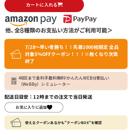
カートに入れる
7/28～早い者勝ち！！先着1000枚限定 全品
対象5％OFFクーポン！！！※無くなり次第
終了
48回まで金利手数料無料!かんたんWEB分割払い
（WeBBy）シミュレーター
配送日目安：12時までの注文で当日発送
お気に入りに追加
使えるクーポンあるかも"クーポンBOX"を確認