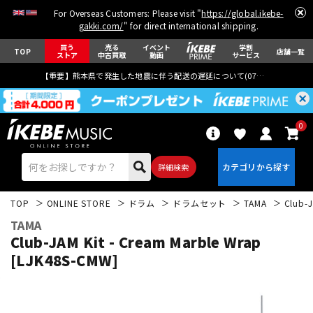
For Overseas Customers: Please visit "
https://global.ikebe-
gakki.com/
" for direct international shipping.
買う
売る
イベント
学割
TOP
店舗一覧
ストア
中古買取
動画
サービス
【重要】熊本県で発生した地震に伴う配送の遅延について(
07月29日
更新)
0
詳細検索
TOP
ONLINE STORE
ドラム
ドラムセット
TAMA
Club-J
TAMA
Club-JAM Kit - Cream Marble Wrap
[LJK48S-CMW]
エレキギター
アコギ/エレアコ