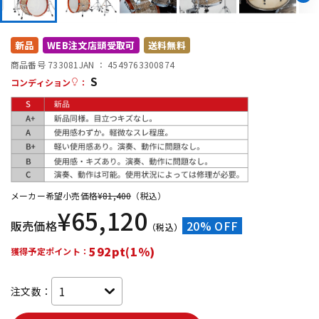
DTM オンライン納品
レコーディング機器
新品
WEB注文店頭受取可
送料無料
配信/ライブ機器
楽器アクセサリ
商品番号 733081
JAN ：
4549763300874
S
コンディション
：
中古
ヴィンテージ
メーカー希望小売価格
¥
81,400
（税込）
¥
65,120
販売価格
20% OFF
（税込）
592pt(1%)
獲得予定ポイント：
注文数：