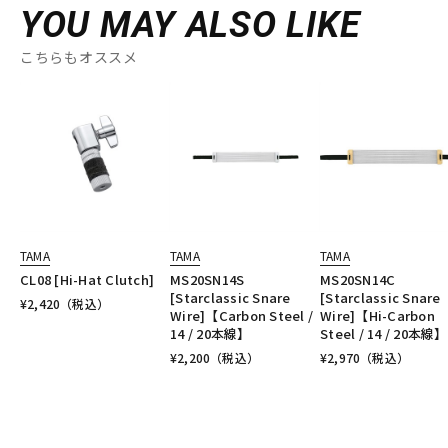
YOU MAY ALSO LIKE
こちらもオススメ
TAMA
TAMA
TAMA
CL08 [Hi-Hat Clutch]
MS20SN14S
MS20SN14C
[Starclassic Snare
[Starclassic Snare
¥
2,420
（税込）
Wire]【Carbon Steel /
Wire]【Hi-Carbon
14 / 20本線】
Steel / 14 / 20本線】
¥
2,200
（税込）
¥
2,970
（税込）