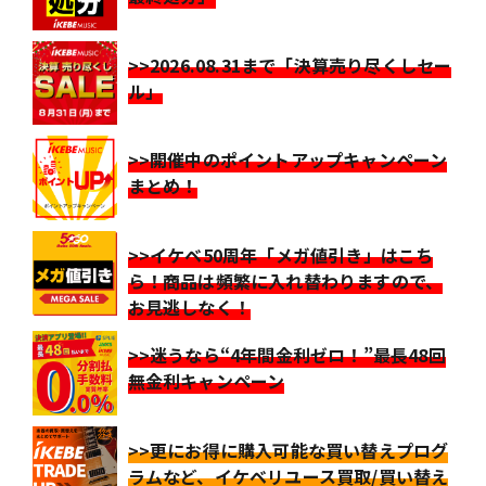
>>2026.08.31まで「決算売り尽くしセー
ル」
>>開催中のポイントアップキャンペーン
まとめ！
>>イケベ50周年「メガ値引き」はこち
ら！商品は頻繁に入れ替わりますので、
お見逃しなく！
>>迷うなら“4年間金利ゼロ！”最長48回
無金利キャンペーン
>>更にお得に購入可能な買い替えプログ
ラムなど、イケベリユース買取/買い替え