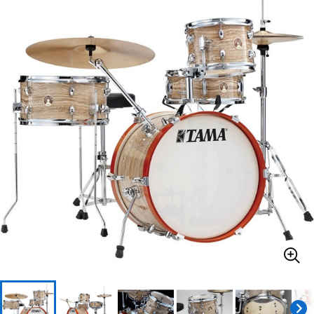
ベース
ウクレレ
ドラム
パーカッション
キーボード
電子ピアノ
管楽器
その他楽器
アンプ
エフェクター
DJ機器
DTM