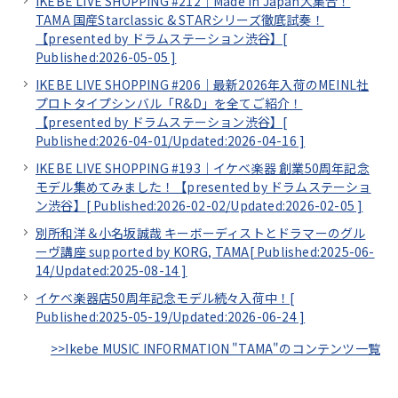
IKEBE LIVE SHOPPING #212｜Made in Japan大集合！
TAMA 国産Starclassic & STARシリーズ徹底試奏！
【presented by ドラムステーション渋谷】[
Published:2026-05-05
]
IKEBE LIVE SHOPPING #206｜最新2026年入荷のMEINL社
プロトタイプシンバル「R&D」を全てご紹介！
【presented by ドラムステーション渋谷】[
Published:2026-04-01/
Updated:2026-04-16
]
IKEBE LIVE SHOPPING #193｜イケベ楽器 創業50周年記念
モデル集めてみました！【presented by ドラムステーショ
ン渋谷】[
Published:2026-02-02/
Updated:2026-02-05
]
別所和洋＆小名坂誠哉 キーボーディストとドラマーのグル
ーヴ講座 supported by KORG, TAMA[
Published:2025-06-
14/
Updated:2025-08-14
]
イケベ楽器店50周年記念モデル続々入荷中！[
Published:2025-05-19/
Updated:2026-06-24
]
>>Ikebe MUSIC INFORMATION "TAMA"のコンテンツ一覧