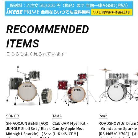
RECOMMENDED
ITEMS
こちらもよく見られています
SONOR
TAMA
Pearl
SN-AQXJUN #BMS [AQX
Club-JAM Flyer Kit -
ROADSHOW Jr. Drum 
JUNGLE Shell Set / Black
Candy Apple Mist
- Grindstone Sparkle
Midnight Sparkle] 【シン
[LJK44S-CPM]
[RSJ465/C #708] 【