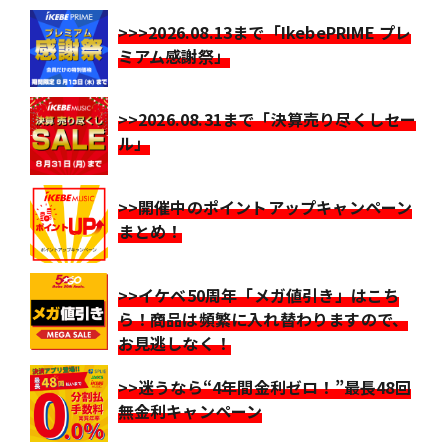
>>>2026.08.13まで「IkebePRIME プレ
ミアム感謝祭」
>>2026.08.31まで「決算売り尽くしセー
ル」
>>開催中のポイントアップキャンペーン
まとめ！
>>イケベ50周年「メガ値引き」はこち
ら！商品は頻繁に入れ替わりますので、
お見逃しなく！
>>迷うなら“4年間金利ゼロ！”最長48回
無金利キャンペーン