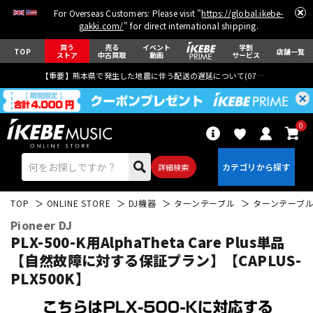
For Overseas Customers: Please visit "
https://global.ikebe-
gakki.com/
" for direct international shipping.
買う
売る
イベント
学割
TOP
店舗一覧
ストア
中古買取
動画
サービス
【重要】熊本県で発生した地震に伴う配送の遅延について(
07月29日
更新)
0
詳細検索
TOP
ONLINE STORE
DJ機器
ターンテーブル
ターンテーブ
Pioneer DJ
PLX-500-K用AlphaTheta Care Plus単品
【自然故障に対する保証プラン】【CAPLUS-
PLX500K】
エレキギター
アコギ/エレアコ