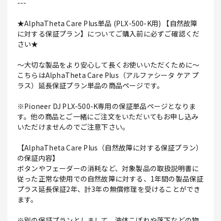
---
★AlphaTheta Care Plus単品 (PLX-500-K用) 【自然故障
に対する保証プラン】についてご購入前に必ずご確認くだ
さい★
～大切な製品をより安心して長くお使いいただくために～
こちらはAlphaTheta Care Plus（アルファシータ ケア プ
ラス）延長保証プラン単品の商品ページです。
※Pioneer DJ PLX-500-K専用の保証単品ページとなりま
す。他の商品とご一緒にご注文をいただいてもお申し込み
いただけませんのでご注意下さい。
【AlphaTheta Care Plus（自然故障に対する保証プラン）
の保証内容】
ボタンやフェーダーの消耗など、対象製品の取扱説明書に
従った正常な使用での自然故障に対する、1年間の製品保証
プラス延長保証2年、計3年の無償修理を受けることができ
ます。
※別の保証プランとしまして、液体こぼれや落下などの物