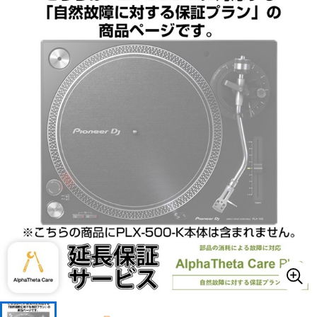
ベース
ウクレレ
ドラム
パーカッション
キーボード
電子ピアノ
管楽器
その他楽器
アンプ
エフェクター
DJ機器
DTM