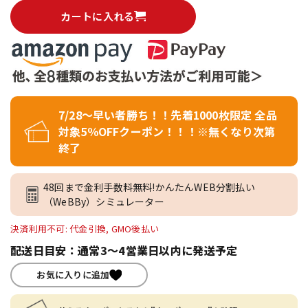
カートに入れる
7/28～早い者勝ち！！先着1000枚限定 全品
対象5％OFFクーポン！！！※無くなり次第
終了
48回まで金利手数料無料!かんたんWEB分割払い
（WeBBy）シミュレーター
決済利用不可: 代金引換, GMO後払い
配送日目安：通常3～4営業日以内に発送予定
お気に入りに追加