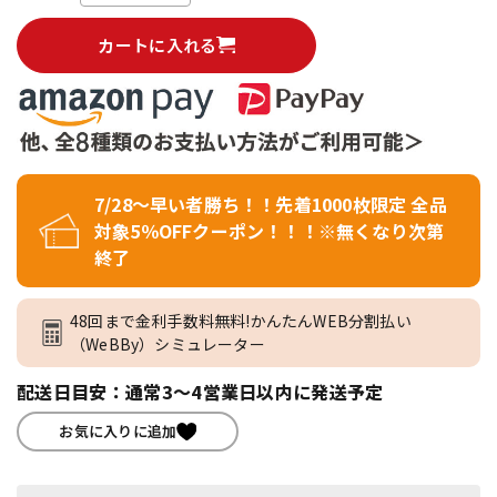
カートに入れる
7/28～早い者勝ち！！先着1000枚限定 全品
対象5％OFFクーポン！！！※無くなり次第
終了
48回まで金利手数料無料!かんたんWEB分割払い
（WeBBy）シミュレーター
配送日目安：通常3～4営業日以内に発送予定
お気に入りに追加