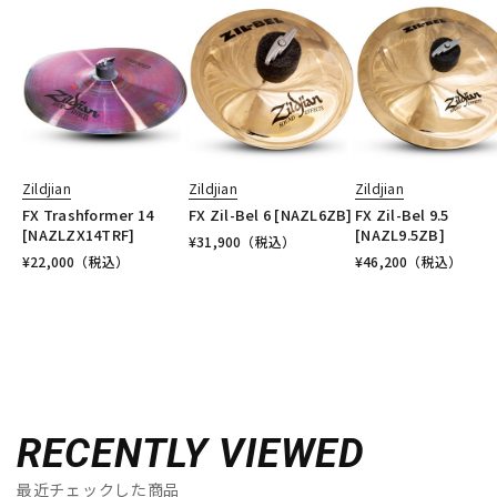
Zildjian
Zildjian
Zildjian
FX Trashformer 14
FX Zil-Bel 6 [NAZL6ZB]
FX Zil-Bel 9.5
[NAZLZX14TRF]
[NAZL9.5ZB]
¥
31,900
（税込）
¥
22,000
（税込）
¥
46,200
（税込）
RECENTLY VIEWED
最近チェックした商品