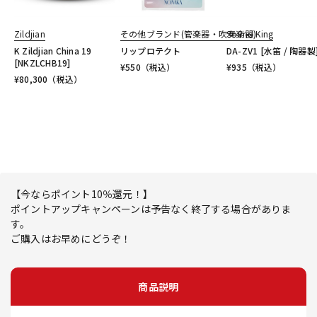
Zildjian
その他ブランド(管楽器・吹奏楽器)
Sound King
K Zildjian China 19
リップロテクト
DA-ZV1 [水笛 / 陶器製
[NKZLCHB19]
¥
550
（税込）
¥
935
（税込）
¥
80,300
（税込）
【今ならポイント10％還元！】
ポイントアップキャンペーンは予告なく終了する場合がありま
す。
ご購入はお早めにどうぞ！
商品説明