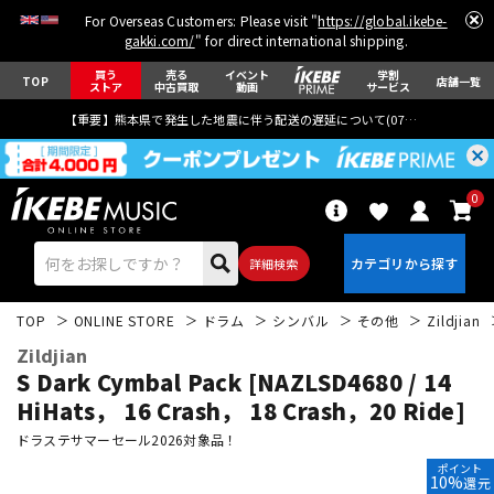
For Overseas Customers: Please visit "
https://global.ikebe-
gakki.com/
" for direct international shipping.
買う
売る
イベント
学割
TOP
店舗一覧
ストア
中古買取
動画
サービス
【重要】熊本県で発生した地震に伴う配送の遅延について(
07月29日
更新)
0
詳細検索
TOP
ONLINE STORE
ドラム
シンバル
その他
Zildjian
Zildjian
S Dark Cymbal Pack [NAZLSD4680 / 14
HiHats， 16 Crash， 18 Crash，20 Ride]
ドラステサマーセール2026対象品！
エレキギター
アコギ/エレアコ
ポイント
10%
還元