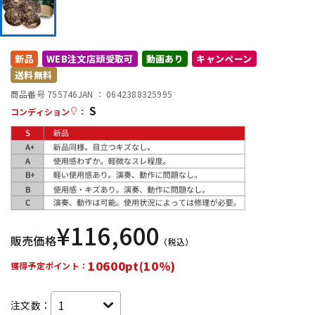
DTM オンライン納品
レコーディング機器
新品
WEB注文店頭受取可
動画あり
キャンペーン
配信/ライブ機器
楽器アクセサリ
送料無料
商品番号 755746
JAN ：
0642388325995
S
中古
ヴィンテージ
コンディション
：
¥
116,600
販売価格
（税込）
10600pt(10%)
獲得予定ポイント：
注文数：