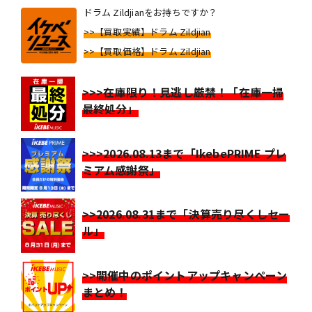
ドラム Zildjianをお持ちですか？
>>【買取実績】ドラム Zildjian
>>【買取価格】ドラム Zildjian
>>>在庫限り！見逃し厳禁！「在庫一掃
最終処分」
>>>2026.08.13まで「IkebePRIME プレ
ミアム感謝祭」
>>2026.08.31まで「決算売り尽くしセー
ル」
>>開催中のポイントアップキャンペーン
まとめ！