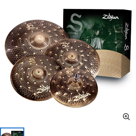
ベース
ウクレレ
ドラム
パーカッション
キーボード
電子ピアノ
管楽器
その他楽器
アンプ
エフェクター
DJ機器
DTM