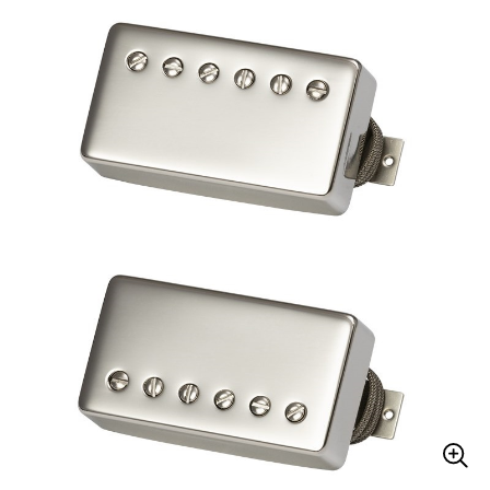
ベース
ウクレレ
ドラム
パーカッション
キーボード
電子ピアノ
管楽器
その他楽器
アンプ
エフェクター
DJ機器
DTM