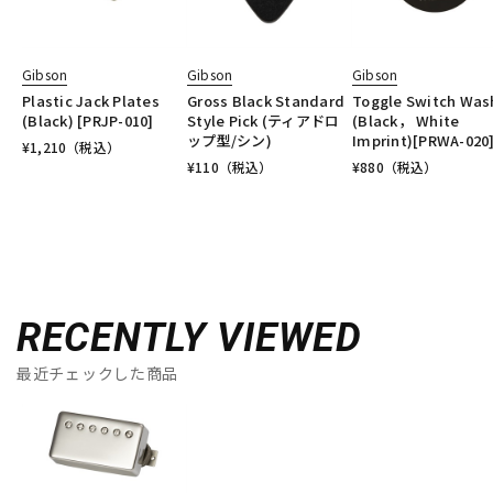
Gibson
Gibson
Gibson
Plastic Jack Plates
Gross Black Standard
Toggle Switch Was
(Black) [PRJP-010]
Style Pick (ティアドロ
(Black， White
ップ型/シン)
Imprint)[PRWA-020
¥
1,210
（税込）
¥
110
（税込）
¥
880
（税込）
RECENTLY VIEWED
最近チェックした商品