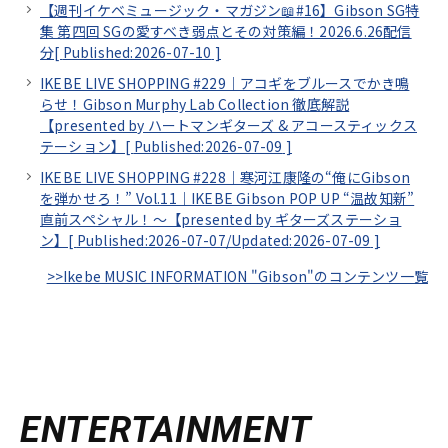
【週刊イケベミュージック・マガジン📖#16】Gibson SG特
集 第四回 SGの愛すべき弱点とその対策編！2026.6.26配信
分[
Published:2026-07-10
]
IKEBE LIVE SHOPPING #229｜アコギをブルースでかき鳴
らせ！Gibson Murphy Lab Collection 徹底解説
【presented by ハートマンギターズ & アコースティックス
テーション】[
Published:2026-07-09
]
IKEBE LIVE SHOPPING #228｜寒河江康隆の“俺にGibson
を弾かせろ！” Vol.11｜IKEBE Gibson POP UP “温故知新”
直前スペシャル！～【presented by ギターズステーショ
ン】[
Published:2026-07-07/
Updated:2026-07-09
]
>>Ikebe MUSIC INFORMATION "Gibson"のコンテンツ一覧
ENTERTAINMENT