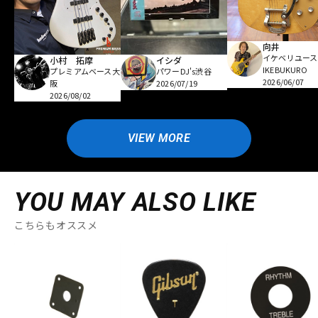
向井
イケベリユース
小村 拓摩
イシダ
IKEBUKURO
プレミアムベース大
パワーDJ's渋谷
2026/06/07
阪
2026/07/19
2026/08/02
VIEW MORE
YOU MAY ALSO LIKE
こちらもオススメ