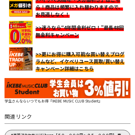
ら！商品は頻繁に入れ替わりますので、
お見逃しなく！
>>迷うなら“4年間金利ゼロ！”最長48回
無金利キャンペーン
>>更にお得に購入可能な買い替えプログ
ラムなど、イケベリユース買取/買い替え
キャンペーン詳細はこちら
学生さんならいつでもお得『IKEBE MUSIC CLUB Student』
関連リンク
楽器アクセサリ/Gibson【５０，０００円～９５，０００円】 商