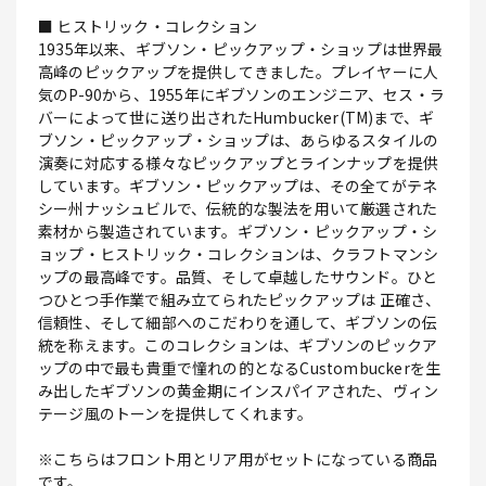
■ ヒストリック・コレクション
1935年以来、ギブソン・ピックアップ・ショップは世界最
高峰のピックアップを提供してきました。プレイヤーに人
気のP-90から、1955年にギブソンのエンジニア、セス・ラ
バーによって世に送り出されたHumbucker(TM)まで、ギ
ブソン・ピックアップ・ショップは、あらゆるスタイルの
演奏に対応する様々なピックアップとラインナップを提供
しています。ギブソン・ピックアップは、その全てがテネ
シー州ナッシュビルで、伝統的な製法を用いて厳選された
素材から製造されています。ギブソン・ピックアップ・シ
ョップ・ヒストリック・コレクションは、クラフトマンシ
ップの最高峰です。品質、そして卓越したサウンド。ひと
つひとつ手作業で組み立てられたピックアップは 正確さ、
信頼性、そして細部へのこだわりを通して、ギブソンの伝
統を称えます。このコレクションは、ギブソンのピックア
ップの中で最も貴重で憧れの的となるCustombuckerを生
み出したギブソンの黄金期にインスパイアされた、ヴィン
テージ風のトーンを提供してくれます。
※こちらはフロント用とリア用がセットになっている商品
です。