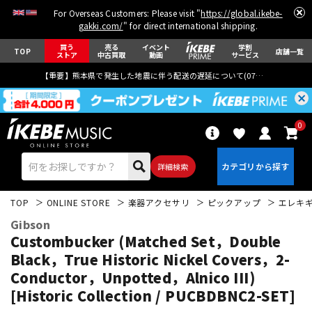
For Overseas Customers: Please visit "
https://global.ikebe-
gakki.com/
" for direct international shipping.
買う
売る
イベント
学割
TOP
店舗一覧
ストア
中古買取
動画
サービス
【重要】熊本県で発生した地震に伴う配送の遅延について(
07月29日
更新)
0
詳細検索
TOP
ONLINE STORE
楽器アクセサリ
ピックアップ
エレキ
Gibson
Custombucker (Matched Set，Double
Black，True Historic Nickel Covers，2-
Conductor，Unpotted，Alnico III)
エレキギター
アコギ/エレアコ
[Historic Collection / PUCBDBNC2-SET]