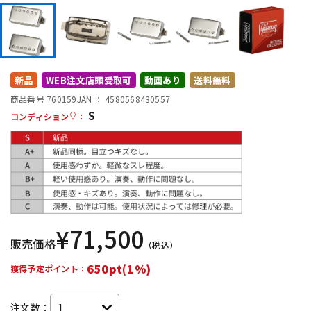
DTM オンライン納品
レコーディング機器
配信/ライブ機器
楽器アクセサリ
新品
WEB注文店頭受取可
動画あり
送料無料
商品番号 760159
JAN ：
4580568430557
中古
ヴィンテージ
S
コンディション
：
¥
71,500
販売価格
（税込）
650pt(1%)
獲得予定ポイント：
注文数：