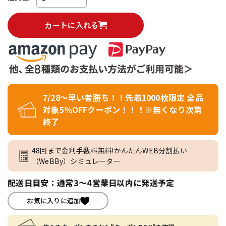
カートに入れる
7/28～早い者勝ち！！先着1000枚限定 全品
対象5％OFFクーポン！！！※無くなり次第
終了
48回まで金利手数料無料!かんたんWEB分割払い
（WeBBy）シミュレーター
配送日目安：通常3～4営業日以内に発送予定
お気に入りに追加