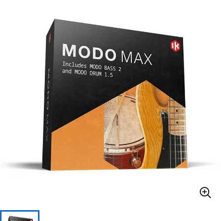
ベース
ウクレレ
ドラム
パーカッション
キーボード
電子ピアノ
管楽器
その他楽器
アンプ
エフェクター
DJ機器
DTM