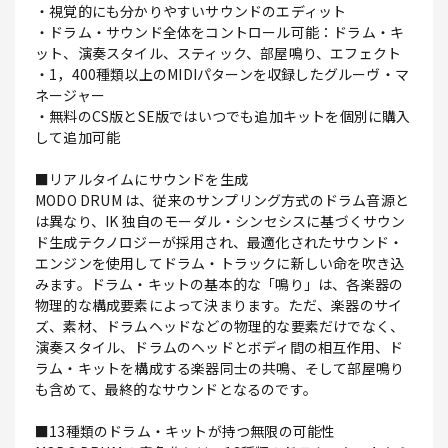
・視覚的にも分かりやすいサウンドのエディット
・ドラム・サウンド全体をコントロール可能：ドラム・キ
ット、演奏スタイル、スティック、部屋鳴り、エフェクト
・1，400種類以上のMIDIパターンを収録したグルーヴ・マ
ネージャー
・無料のCS版とSE版ではいつでも追加キットを個別に購入
して追加可能
■リアルタイムにサウンドを生成
MODO DRUM は、従来のサンプリング方式のドラム音源と
は異なり、IK 独自のモーダル・シンセシスに基づくサウン
ド生成テクノロジーが採用され、最適化されたサウンド・
エンジンを使用してドラム・トラックに新しい命を吹き込
みます。ドラム・キットの基本的な「鳴り」は、各楽器の
物理的な構成要素によって決まります。ただ、楽器のサイ
ズ、素材、ドラムヘッドなどの物理的な要素だけでなく、
演奏スタイル、ドラムのヘッドとボディ間の相互作用、ド
ラム・キットを構成する楽器同士の共鳴、そして部屋鳴り
も含めて、最終的なサウンドとなるのです。
■13種類のドラム・キットが持つ無限の可能性