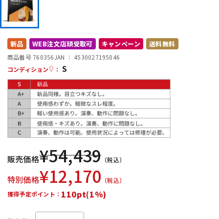
DTM オンライン納品
レコーディング機器
配信/ライブ機器
楽器アクセサリ
新品
WEB注文店頭受取可
キャンペーン
送料無料
商品番号 760356
JAN ：
4530027195046
S
コンディション
：
中古
ヴィンテージ
¥
54,439
販売価格
（税込）
¥
12,170
特別価格
（税込）
110pt(1%)
獲得予定ポイント：