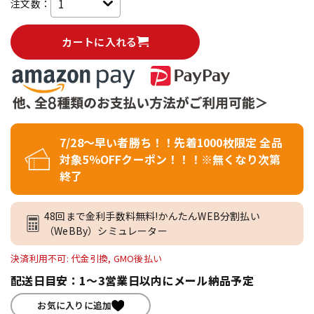
注文数：
カートに入れる
7/28～早い者勝ち！！先着1000枚限定 全品
対象5％OFFクーポン！！！※無くなり次第
終了
48回まで金利手数料無料!かんたんWEB分割払い
（WeBBy）シミュレーター
決済利用不可: 代金引換, GMO後払い
配送日目安：1～3営業日以内にメール納品予定
お気に入りに追加