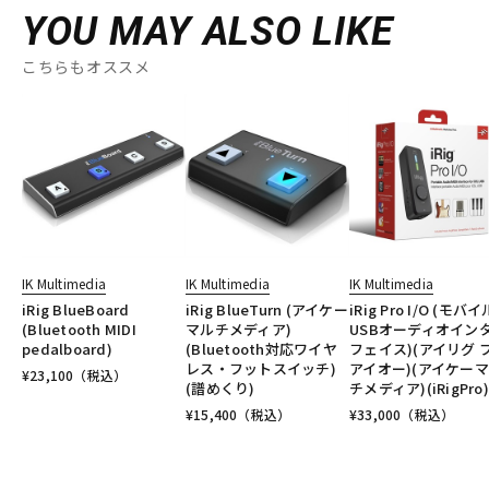
YOU MAY ALSO LIKE
こちらもオススメ
IK Multimedia
IK Multimedia
IK Multimedia
iRig BlueBoard
iRig BlueTurn (アイケー
iRig Pro I/O (モバ
(Bluetooth MIDI
マルチメディア)
USBオーディオイン
pedalboard)
(Bluetooth対応ワイヤ
フェイス)(アイリグ 
レス・フットスイッチ)
アイオー)(アイケー
¥
23,100
（税込）
(譜めくり)
チメディア)(iRigPro)
¥
15,400
（税込）
¥
33,000
（税込）