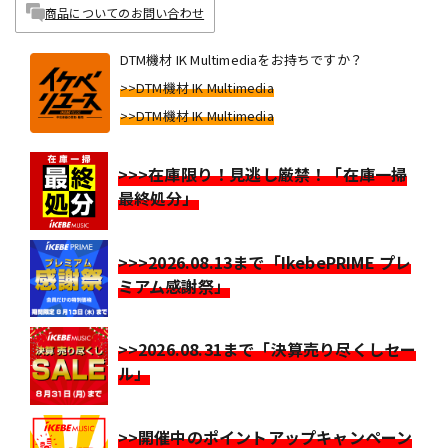
商品についてのお問い合わせ
DTM機材 IK Multimediaをお持ちですか？
>>DTM機材 IK Multimedia
>>DTM機材 IK Multimedia
>>>在庫限り！見逃し厳禁！「在庫一掃
最終処分」
>>>2026.08.13まで「IkebePRIME プレ
ミアム感謝祭」
>>2026.08.31まで「決算売り尽くしセー
ル」
>>開催中のポイントアップキャンペーン