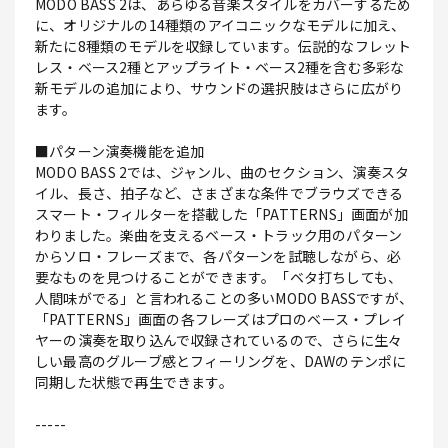
MODO BASS 2は、あらゆる音楽スタイルをカバーするため
に、オリジナルの14種類のアイコニックなモデルに加え、
新たに8種類のモデルを収録しています。伝説的なフレット
レス・ベース2種とアップライト・ベース2種を含む多彩な
新モデルの追加により、サウンドの選択肢はさらに広がり
ます。
■パターン演奏機能を追加
MODO BASS 2では、ジャンル、曲のセクション、演奏スタ
イル、長さ、拍子など、さまざまな条件でブラウズできる
スマート・フィルターを搭載した「PATTERNS」画面が加
わりました。楽曲を支えるベース・トラック用のパターン
からソロ・フレーズまで、各パターンを試聴しながら、必
要なものを見つけることができます。「ベタ打ちしても、
人間味がでる」と言われることの多いMODO BASSですが、
「PATTERNS」画面の各フレーズはプロのベース・プレイ
ヤーの演奏を取り込んで収録されているので、さらに生々
しい最高のグルーブ感とフィーリングを、DAWのテンポに
同期した状態で再生できます。
-----