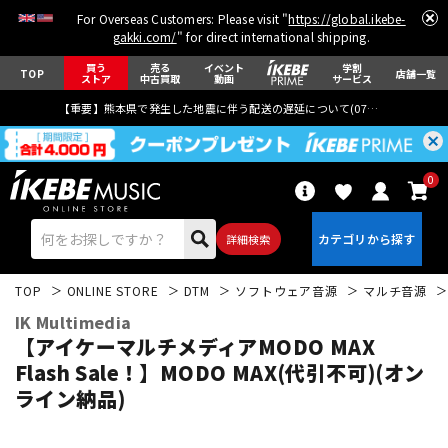
For Overseas Customers: Please visit "
https://global.ikebe-
gakki.com/
" for direct international shipping.
買う
売る
イベント
学割
TOP
店舗一覧
ストア
中古買取
動画
サービス
【重要】熊本県で発生した地震に伴う配送の遅延について(
07月29日
更新)
0
詳細検索
TOP
ONLINE STORE
DTM
ソフトウェア音源
マルチ音源
IK Multimedia
【アイケーマルチメディアMODO MAX
Flash Sale！】MODO MAX(代引不可)(オン
ライン納品)
エレキギター
アコギ/エレアコ