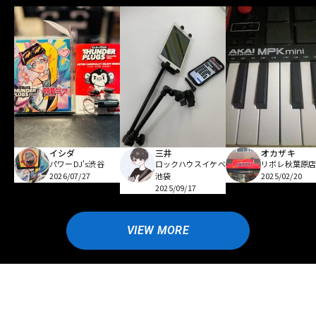
イシダ
三井
オカザキ
パワーDJ's渋谷
ロックハウスイケベ
リボレ秋葉原
2026/07/27
池袋
2025/02/20
2025/09/17
VIEW MORE