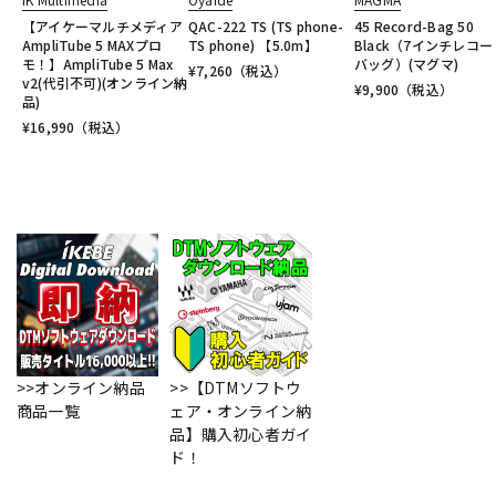
【アイケーマルチメディア
QAC-222 TS (TS phone-
45 Record-Bag 50
AmpliTube 5 MAXプロ
TS phone) 【5.0m】
Black（7インチレコ
モ！】AmpliTube 5 Max
バッグ）(マグマ)
¥
7,260
（税込）
v2(代引不可)(オンライン納
¥
9,900
（税込）
品)
¥
16,990
（税込）
>>オンライン納品
>>【DTMソフトウ
商品一覧
ェア・オンライン納
品】購入初心者ガイ
ド！