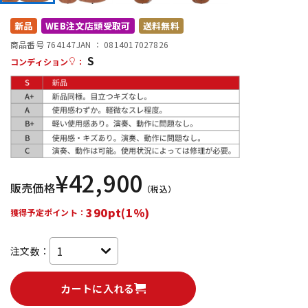
DTM オンライン納品
レコーディング機器
新品
WEB注文店頭受取可
送料無料
商品番号 764147
JAN ：
0814017027826
S
配信/ライブ機器
楽器アクセサリ
コンディション
：
中古
ヴィンテージ
¥
42,900
販売価格
（税込）
390pt(1%)
獲得予定ポイント：
注文数：
カートに入れる