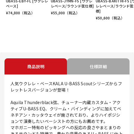
UBASS-EBY-FL [ウクレレ
UBASS-JYMN-FS [ウクレ
UBASS-BAKITHI-FS 
ベース]
レベース/ラウンド弦仕様]
レレベース/ラウンド弦
様]
¥
74,800
（税込）
¥
55,000
（税込）
¥
50,600
（税込）
商品説明
仕様詳細
人気ウクレレ・ベースKALA U-BASS Scoutシリーズからフ
レットレスバージョンが登場！
Aquila Thunderblack弦、チューナー内蔵カスタム・アク
ティブU-BASS EQ、クリーム・バインディングに加えてベ
ネチアン・カッタウェイが施されており、よりハイポジシ
ョンで演奏したいベーシストの方にもお薦めです。
マホガニー特有のピッキングへの反応の良さやまとまりの
あるサウンドも特徴で、豊かな音量のあるU・BASS に仕上