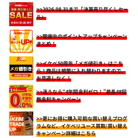
>>2026.08.31まで「決算売り尽くしセー
ル」
>>開催中のポイントアップキャンペーン
まとめ！
>>イケベ50周年「メガ値引き」はこち
ら！商品は頻繁に入れ替わりますので、
お見逃しなく！
>>迷うなら“4年間金利ゼロ！”最長48回
無金利キャンペーン
>>更にお得に購入可能な買い替えプログ
ラムなど、イケベリユース買取/買い替え
キャンペーン詳細はこちら