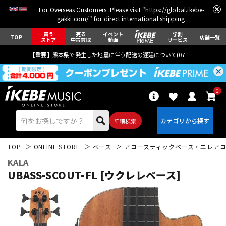
For Overseas Customers: Please visit "
https://global.ikebe-
gakki.com/
" for direct international shipping.
買う
売る
イベント
学割
TOP
店舗一覧
ストア
中古買取
動画
サービス
【重要】熊本県で発生した地震に伴う配送の遅延について(
07月29日
更新)
0
詳細検索
TOP
ONLINE STORE
ベース
アコースティックベース・エレア
KALA
UBASS-SCOUT-FL [ウクレレベース]
エレキギター
アコギ/エレアコ