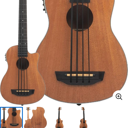
ベース
ウクレレ
ドラム
パーカッション
キーボード
電子ピアノ
管楽器
その他楽器
アンプ
エフェクター
DJ機器
DTM