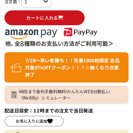
注文数：
カートに入れる
7/28～早い者勝ち！！先着1000枚限定 全品
対象5％OFFクーポン！！！※無くなり次第
終了
48回まで金利手数料無料!かんたんWEB分割払い
（WeBBy）シミュレーター
配送日目安：12時までの注文で当日発送
お気に入りに追加