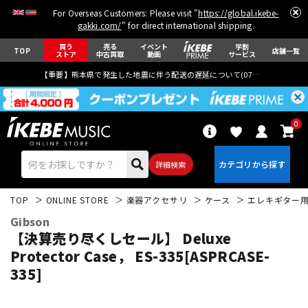
For Overseas Customers: Please visit "
https://global.ikebe-
gakki.com/
" for direct international shipping.
買う
売る
イベント
学割
TOP
店舗一覧
ストア
中古買取
動画
サービス
【重要】熊本県で発生した地震に伴う配送の遅延について(
07月29日
更新)
0
詳細検索
TOP
ONLINE STORE
楽器アクセサリ
ケース
エレキギター
Gibson
【決算売り尽くしセール】 Deluxe
Protector Case， ES-335[ASPRCASE-
335]
エレキギター
アコギ/エレアコ