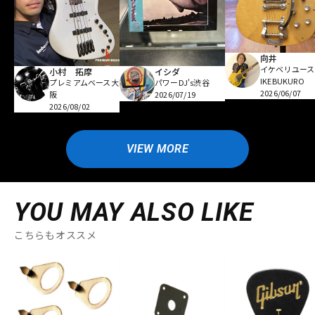
向井
イケベリユース
小村 拓摩
イシダ
IKEBUKURO
プレミアムベース大
パワーDJ's渋谷
2026/06/07
阪
2026/07/19
2026/08/02
VIEW MORE
YOU MAY ALSO LIKE
こちらもオススメ