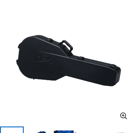
ベース
ウクレレ
ドラム
パーカッション
キーボード
電子ピアノ
管楽器
その他楽器
アンプ
エフェクター
DJ機器
DTM