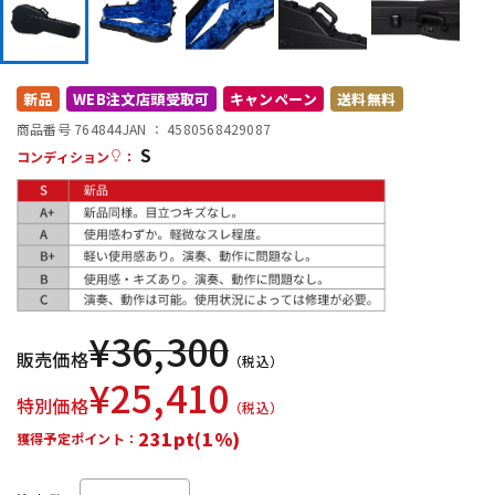
DTM オンライン納品
レコーディング機器
配信/ライブ機器
楽器アクセサリ
新品
WEB注文店頭受取可
キャンペーン
送料無料
商品番号 764844
JAN ：
4580568429087
S
コンディション
：
中古
ヴィンテージ
¥
36,300
販売価格
（税込）
¥
25,410
特別価格
（税込）
231pt(1%)
獲得予定ポイント：