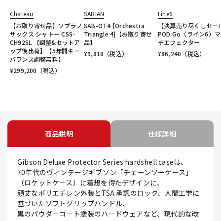
Chateau
SABIAN
Line6
【お取り寄せ品】ソプラノ
SAB-OT4 [Orchestra
【決算売り尽くしセー
サックス シャトー CSS-
Triangle 4]【お取り寄せ
POD Go（ライン6）
CH92SL 【調整&セットア
品】
チエフェクター
ップ後出荷】【5年間キー
¥
9,818
（税込）
¥
86,240
（税込）
バランス調整無料】
¥
299,200
（税込）
商品説明
仕様詳細
Gibson Deluxe Protector Series hardshell caseは、
70年代のヴィンテージギブソン「チェーンソーケース」
（ロケットケース）に着想を得たデザインに、
頑丈なポリエチレン外装とTSA 承認のロック、人間工学に
基づいたソフトグリップハンドル、
黒のパウダーコート塗装のハードウェアなど、現代的な改