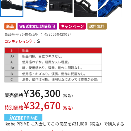
DTM オンライン納品
レコーディング機器
配信/ライブ機器
楽器アクセサリ
新品
WEB注文店頭受取可
キャンペーン
送料無料
商品番号 764845
JAN ：
4580568429094
S
コンディション
：
中古
ヴィンテージ
¥
36,300
販売価格
（税込）
¥
32,670
特別価格
（税込）
Ikebe PRIME に入会してこの商品を¥31,680（税込）で購入する