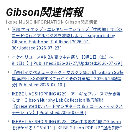
Gibson関連情報
Ikebe MUSIC INFORMATION Gibson関連情報
阿部 学 イケシブ・エレキワークショップ「中級編！サビの
コード進行とアルペジオを攻略しよう」 supported by
Gibson, Epiphone[
Published:2026-07-
30/
Updated:2026-07-23
]
イケベリユースAKIBA 夏の中古祭り【8月1日（土）～
9（日）】[
Published:2026-07-27/
Updated:2026-07-29
]
【週刊イケベミュージック・マガジン📖#16】Gibson SG特
集 第四回 SGの愛すべき弱点とその対策編！2026.6.26配信
分[
Published:2026-07-10
]
IKEBE LIVE SHOPPING #229｜アコギをブルースでかき鳴
らせ！Gibson Murphy Lab Collection 徹底解説
【presented by ハートマンギターズ & アコースティックス
テーション】[
Published:2026-07-09
]
IKEBE LIVE SHOPPING #228｜寒河江康隆の“俺にGibson
を弾かせろ！” Vol.11｜IKEBE Gibson POP UP “温故知新”