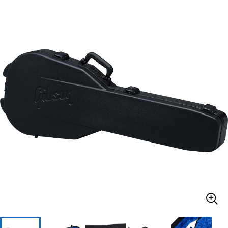
ベース
ウクレレ
ドラム
パーカッション
キーボード
電子ピアノ
管楽器
その他楽器
アンプ
エフェクター
DJ機器
DTM