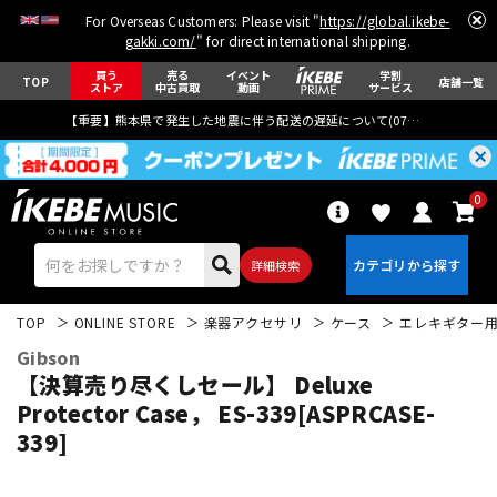
For Overseas Customers: Please visit "
https://global.ikebe-
gakki.com/
" for direct international shipping.
買う
売る
イベント
学割
TOP
店舗一覧
ストア
中古買取
動画
サービス
【重要】熊本県で発生した地震に伴う配送の遅延について(
07月29日
更新)
0
詳細検索
TOP
ONLINE STORE
楽器アクセサリ
ケース
エレキギター
Gibson
【決算売り尽くしセール】 Deluxe
Protector Case， ES-339[ASPRCASE-
339]
エレキギター
アコギ/エレアコ