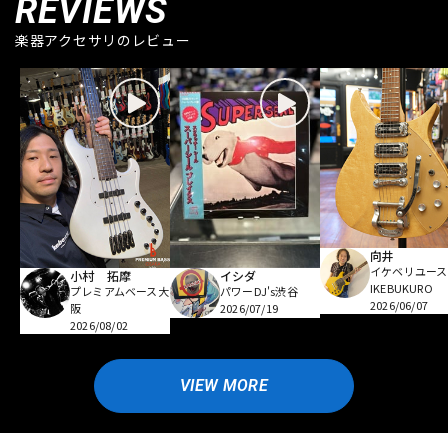
REVIEWS
楽器アクセサリのレビュー
向井
イケベリユース
小村 拓摩
イシダ
IKEBUKURO
プレミアムベース大
パワーDJ's渋谷
2026/06/07
阪
2026/07/19
2026/08/02
VIEW MORE