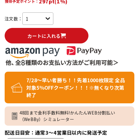
297pt(1%)
獲得予定ポイント：
注文数：
カートに入れる
7/28～早い者勝ち！！先着1000枚限定 全品
対象5％OFFクーポン！！！※無くなり次第
終了
48回まで金利手数料無料!かんたんWEB分割払い
（WeBBy）シミュレーター
配送日目安：通常3～4営業日以内に発送予定