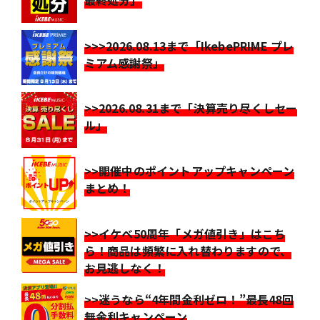
最終処分」
>>>2026.08.13まで「IkebePRIME プレ
ミアム感謝祭」
>>2026.08.31まで「決算売り尽くしセー
ル」
>>開催中のポイントアップキャンペーン
まとめ！
>>イケベ50周年「メガ値引き」はこち
ら！商品は頻繁に入れ替わりますので、
お見逃しなく！
>>迷うなら“4年間金利ゼロ！”最長48回
無金利キャンペーン