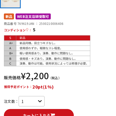
DTM オンライン納品
レコーディング機器
新品
WEB注文店頭受取可
配信/ライブ機器
楽器アクセサリ
商品番号 769619
JAN ：
2500210006406
S
コンディション
：
中古
ヴィンテージ
¥
2,200
販売価格
（税込）
20pt(1%)
獲得予定ポイント：
注文数：
カートに入れる