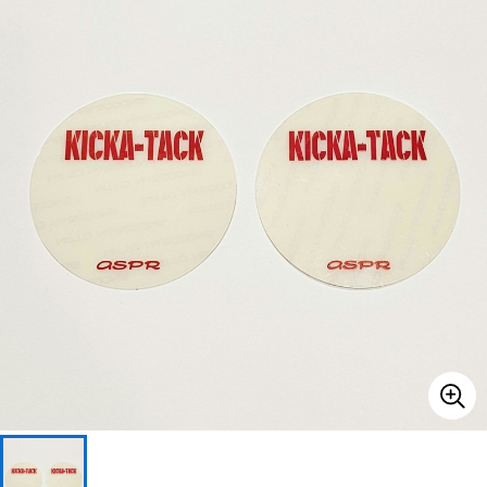
ベース
ウクレレ
ドラム
パーカッション
キーボード
電子ピアノ
管楽器
その他楽器
アンプ
エフェクター
DJ機器
DTM