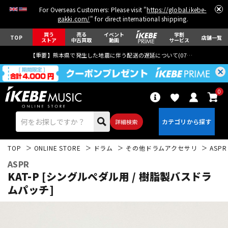
For Overseas Customers: Please visit "
https://global.ikebe-
gakki.com/
" for direct international shipping.
買う
売る
イベント
学割
TOP
店舗一覧
ストア
中古買取
動画
サービス
【重要】熊本県で発生した地震に伴う配送の遅延について(
07月29日
更新)
0
詳細検索
TOP
ONLINE STORE
ドラム
その他ドラムアクセサリ
ASPR
ASPR
KAT-P [シングルペダル用 / 樹脂製バスドラ
ムパッチ]
エレキギター
アコギ/エレアコ