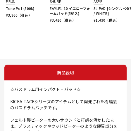
P.R.S.
SHURE
ASPR
Tone Pot (500k)
EAYLF1-10 イエローフォ
SL-PAD [シングルペ
ームパッド(5組入)
/ WHITE]
¥
3,960
（税込）
¥
3,410
（税込）
¥
1,430
（税込）
商品説明
☆バスドラム用インパクト・パッド☆
KICKA-TACKシリーズのアイテムとして開発された樹脂製
のバスドラムパッチです。
フェルト製ビーターの太いサウンドと打感を活かしたま
ま、プラスティックやウッドビーターのような硬質成分を