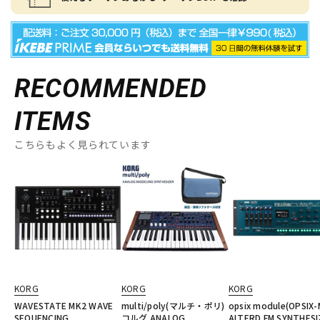
RECOMMENDED
ITEMS
こちらもよく見られています
KORG
KORG
KORG
WAVESTATE MK2 WAVE
multi/poly(マルチ・ポリ)
opsix module(OPSIX-
SEQUENCING
コルグ ANALOG
ALTERD FM SYNTHESI