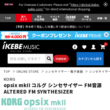
For Overseas Customers: Please visit "
https://global.ikebe-
gakki.com/
" for direct international shipping.
買う
売る
イベント
学割
TOP
店舗一覧
ストア
中古買取
動画
サービス
【重要】熊本県で発生した地震に伴う配送の遅延について(
07月29日
更新)
0
詳細検索
TOP
ONLINE STORE
シンセサイザー・電子楽器
シンセサイザ
KORG
opsix mkII コルグ シンセサイザー FM音源
ALTERED FM SYNTHESIZER
エレキギター
アコギ/エレアコ