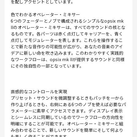
を配しアクセントとしています。
色でわかるオペレーター・ミキサー
6つのフェーダーとノブで構成されるシンプルなopsix mk
IIのオペレーター・ミキサーは、すべてのサウンドの核とな
るものです。各パーツは赤く点灯してキャリアーを、青く
点灯してモジュレーターを表します。これらを操作するこ
とで新たな音作りの可能性が広がり、あなたの音楽のアイ
デアに新しい命を吹き込みます。このわかりやすく実践的
なワークフローは、opsix mk IIが提供するサウンドと同様
にその独自性の一部となっています。
直感的なコントロールを実現
プリセット・サウンドを微調整するときもパッチを一から
作り上げるときも、右側にある6つのノブを使えば必要なパ
ラメーターに素早くアクセスできます。ディスプレイ表示
とシームレスに同期しているのでワークフローの方向性を
明確にすることが可能です。オペレーター・ミキサーと組
み合わせることで、新しいサウンドを簡単にそして何より
も楽しく作ることができます。