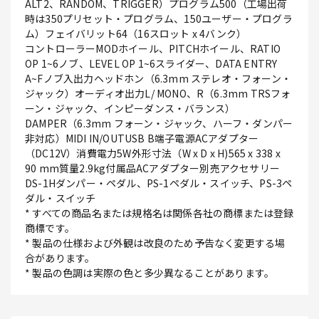
ALT2、RANDOM、TRIGGER）プログラム500（工場出荷
時は350プリセット・プログラム、150ユーザー・プログラ
ム）フェイバリット64（16スロット x 4バンク）
コントローラーMODホイール、PITCHホイール、RATIO
OP 1~6ノブ、LEVEL OP 1~6スライダー、DATA ENTRY
A~Fノブ入出力ヘッドホン（6.3mm ステレオ・フォーン・
ジャック）オーディオ出力L/ MONO、R（6.3mm TRSフォ
ーン・ジャック、インピーダンス・バランス）
DAMPER（6.3mm フォーン・ジャック、ハーフ・ダンパー
非対応）MIDI IN/OUTUSB B端子電源ACアダプター
（DC12V）消費電力5W外形寸法（W x D x H)565 x 338 x
90 mm質量2.9kg付属品ACアダプター別売アクセサリー
DS-1Hダンパー・ペダル、PS-1ペダル・スイッチ、PS-3ペ
ダル・スイッチ
* すべての商品名または規格名は関係各社の商標または登録
商標です。
* 製品の仕様および外観は改良のため予告なく変更する場
合があります。
* 製品の色調は実際の色と多少異なることがあります。