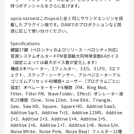
持つポテンシャルをさらに拡げます。
opsix nativeはこのopsixと全く同じサウンドエンジンを搭
載したプラグイン版です。DAWでのプロダクションなど用
途に応じて使い分けください。
Specifications
鍵盤37鍵（ベロシティおよびリリース・ベロシティ対応）
音源システムオルタードFM音源最大同時発音数64ボイス
（設定によっては最大ボイス数が変化します）
構成.6オペレーター、1フィルター、3 EG、3 LFO、3エフ
ェクト、ステップ・シーケンサー、アルペジエーターアル
ゴリズムプリセット40種類+ ユーザー（プログラムごとに
設定）オペレーターモード6種類（FM、Ring Mod、
Filter、Filter FM、Wave Folder、Effect）オシレーター波
形23種類（Sine、Sine 12bit、Sine 8bit、Triangle、
Saw、Saw HD、Square、Square HD、Additive Saw3、
Additive Sqr3、Additive Tri3、Additive 12345、Additive
1+2、Additive 1+3、Additive 1+4、Additive 1+5、
Additive 1+6、Additive 1+7、Additive 1+8、Noise S/H、
Noise White、Noise Pink、Noize Blue）フィルター11種