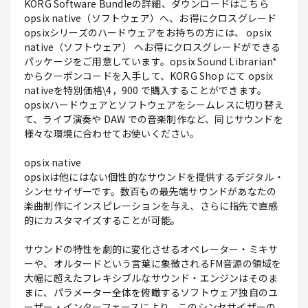
KORG Software Bundleの詳細、ダウンロードはこちら
opsix native（ソフトウェア）へ、お得にクロスグレード
opsixシリーズのハードウェアをお持ちの方には、 opsix
native（ソフトウェア） へお得にクロスグレードができる
パッケージをご用意しています。opsix Sound Librarian*
からクーポンコードを入手して、KORG Shop にて opsix
nativeを特別価格\4，900 で購入することができます。
opsixハードウェアとソフトウェアをシームレスに切り替え
て、ライブ演奏や DAW での音楽制作など、同じサウンドを
様々な環境に合わせてお使いください。
opsix native
opsixは他にはない個性的なサウンドを提供するデジタル・
シンセサイザーです。数百もの最先端サウンドがあなたの
楽曲制作にインスピレーションを与え、さらに指先で直感
的にカスタマイズすることが可能。
サウンドの特性を劇的に変化させるオペレーター・ミキサ
ーや、オルタードという言葉に象徴されるFM音源の領域を
大幅に超えたフレキシブルなサウンド・エンジンはそのま
まに、パラメーター全体を俯瞰するソフトウェア独自のユ
ーザー・インターフェースにより、このシンセサイザーの