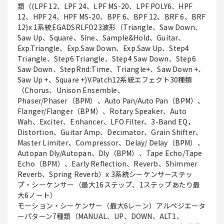
類（(LPF 12、LPF 24、LPF MS-20、LPF POLY6、HPF
12、HPF 24、HPF MS-20、BPF 6、BPF 12、BRF 6、BRF
12)x 1系統EGADSRLFO23波形（Triangle、Saw Down、
Saw Up、Square、Sine、Sample&Hold、Guitar、
Exp.Triangle、Exp.Saw Down、Exp.Saw Up、Step4
Triangle、Step6 Triangle、Step4 Saw Down、Step6
Saw Down、StepRnd:Time、Triangle+、Saw Down +、
Saw Up +、Square +)V.Patch12系統エフェクト30種類
（Chorus、Unison Ensemble、
Phaser/Phaser（BPM）、Auto Pan/Auto Pan（BPM）、
Flanger/Flanger（BPM）、Rotary Speaker、Auto
Wah、Exciter、Enhancer、LFO Filter、3-Band EQ，
Distortion、Guitar Amp、Decimator、Grain Shifter、
Master Limiter、Compressor、Delay/ Delay（BPM）、
Autopan Dly/Autopan、Dly（BPM）、Tape Echo/Tape
Echo（BPM）、Early Reflection、Reverb、Shimmer
Reverb、Spring Reverb）x 3系統シーケンサーステッ
プ・シーケンサー（最大16ステップ、1ステップあたり最
大6ノート）
モーション・シーケンサー（最大6レーン）アルペジエータ
ーパターン7種類（MANUAL、UP、DOWN、ALT1、