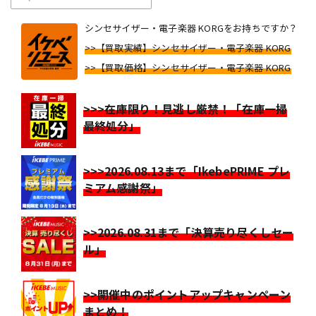
シンセサイザー・電子楽器 KORGをお持ちですか？
>>【買取実績】シンセサイザー・電子楽器 KORG
>>【買取価格】シンセサイザー・電子楽器 KORG
>>>在庫限り！見逃し厳禁！「在庫一掃
最終処分」
>>>2026.08.13まで「IkebePRIME プレ
ミアム感謝祭」
>>2026.08.31まで「決算売り尽くしセー
ル」
>>開催中のポイントアップキャンペーン
まとめ！