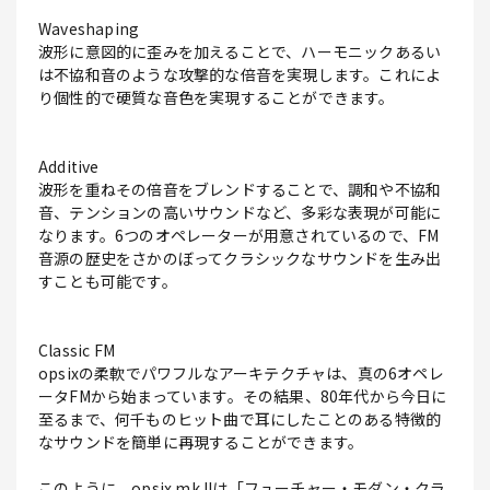
Waveshaping
波形に意図的に歪みを加えることで、ハーモニックあるい
は不協和音のような攻撃的な倍音を実現します。これによ
り個性的で硬質な音色を実現することができます。
Additive
波形を重ねその倍音をブレンドすることで、調和や不協和
音、テンションの高いサウンドなど、多彩な表現が可能に
なります。6つのオペレーターが用意されているので、FM
音源の歴史をさかのぼってクラシックなサウンドを生み出
すことも可能です。
Classic FM
opsixの柔軟でパワフルなアーキテクチャは、真の6オペレ
ータFMから始まっています。その結果、80年代から今日に
至るまで、何千ものヒット曲で耳にしたことのある特徴的
なサウンドを簡単に再現することができます。
このように、opsix mk IIは「フューチャー・モダン・クラ