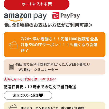
カートに入れる
7/28～早い者勝ち！！先着1000枚限定 全品
対象5％OFFクーポン！！！※無くなり次第
終了
48回まで金利手数料無料!かんたんWEB分割払い
（WeBBy）シミュレーター
決済利用不可: 代金引換, GMO後払い
配送日目安：12時までの注文で当日発送
お気に入りに追加
使えるクーポンあるかも"クーポンBOX"を確認