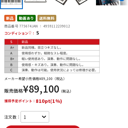
DTM オンライン納品
レコーディング機器
新品
動画あり
送料無料
配信/ライブ機器
楽器アクセサリ
商品番号 775674
JAN ：
4959112239012
S
コンディション
：
中古
ヴィンテージ
メーカー希望小売価格
¥
89,100
（税込）
¥
89,100
販売価格
（税込）
810pt(1%)
獲得予定ポイント：
注文数：