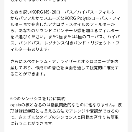
効きの鋭いKORG MS-20ローパス／ハイパス・フィルター
からパワフルかつスムーズなKORG Polysixローパス・フィ
ルターまで充実したアナログ・スタイルのフィルターか
ら、あなたのサウンドにビンテージ感を加えるフィルター
をお選びください。また2極または4極のローパス、ハイパ
ス、バンドパス、レゾナンス付きバンド・リジェクト・フ
ィルターもあります。
さらにスペクトラム・アナライザーとオシロスコープを内
蔵しており、作成中の音色を画面を通して視覚的に確認す
ることができます。
6つのシンセシスを1台に集約
opsixの核となるのは指数関数的なものに他なりません。波
形はほぼ無限とも言える方法でアレンジや変調ができるの
で、さまざまなタイプのシンセシスと同様の音作りも簡単
に行うことができます。