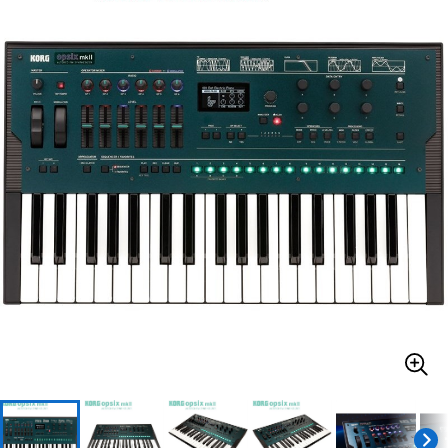
ベース
ウクレレ
ドラム
パーカッション
キーボード
電子ピアノ
管楽器
その他楽器
アンプ
エフェクター
DJ機器
DTM