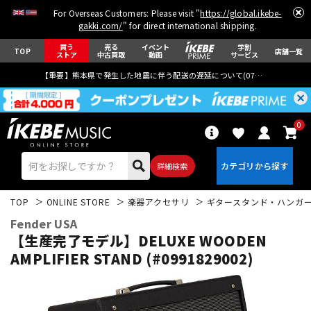
For Overseas Customers: Please visit "
https://global.ikebe-
gakki.com/
" for direct international shipping.
買う
売る
イベント
学割
TOP
店舗一覧
ストア
中古買取
動画
サービス
【重要】熊本県で発生した地震に伴う配送の遅延について(
07月29日
更新)
0
詳細検索
TOP
ONLINE STORE
楽器アクセサリ
ギタースタンド・ハンガ
Fender USA
【生産完了モデル】DELUXE WOODEN
AMPLIFIER STAND (#0991829002)
エレキギター
アコギ/エレアコ