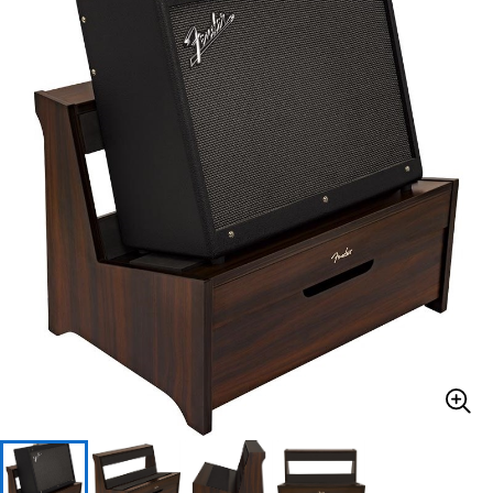
ベース
ウクレレ
ドラム
パーカッション
キーボード
電子ピアノ
管楽器
その他楽器
アンプ
エフェクター
DJ機器
DTM