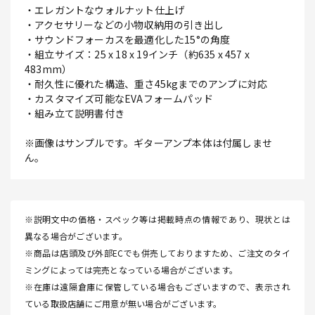
・エレガントなウォルナット仕上げ
・アクセサリーなどの小物収納用の引き出し
・サウンドフォーカスを最適化した15°の角度
・組立サイズ：25 x 18 x 19インチ（約635 x 457 x
483mm）
・耐久性に優れた構造、重さ45kgまでのアンプに対応
・カスタマイズ可能なEVAフォームパッド
・組み立て説明書付き
※画像はサンプルです。ギターアンプ本体は付属しませ
ん。
※説明文中の価格・スペック等は掲載時点の情報であり、現状とは
異なる場合がございます。
※商品は店頭及び外部ECでも併売しておりますため、ご注文のタイ
ミングによっては完売となっている場合がございます。
※在庫は遠隔倉庫に保管している場合もございますので、表示され
ている取扱店舗にご用意が無い場合がございます。