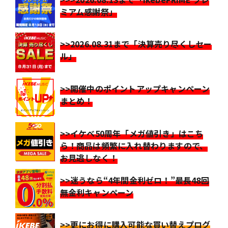
ミアム感謝祭」
>>2026.08.31まで「決算売り尽くしセー
ル」
>>開催中のポイントアップキャンペーン
まとめ！
>>イケベ50周年「メガ値引き」はこち
ら！商品は頻繁に入れ替わりますので、
お見逃しなく！
>>迷うなら“4年間金利ゼロ！”最長48回
無金利キャンペーン
>>更にお得に購入可能な買い替えプログ