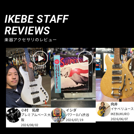
IKEBE STAFF
REVIEWS
楽器アクセサリのレビュー
向井
イケベリユース
小村 拓摩
イシダ
IKEBUKURO
プレミアムベース大
パワーDJ's渋谷
2026/06/07
阪
2026/07/19
2026/08/02