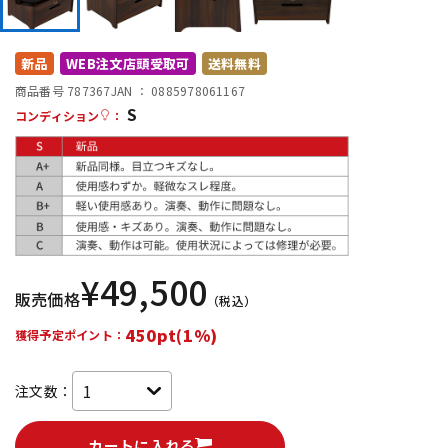
DTM オンライン納品
レコーディング機器
新品
WEB注文店頭受取可
送料無料
配信/ライブ機器
楽器アクセサリ
商品番号 787367
JAN ：
0885978061167
S
コンディション
：
中古
ヴィンテージ
¥
49,500
販売価格
（税込）
450pt(1%)
獲得予定ポイント：
注文数：
カートに入れる