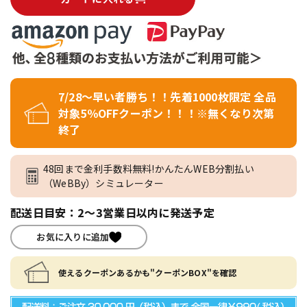
7/28～早い者勝ち！！先着1000枚限定 全品
対象5％OFFクーポン！！！※無くなり次第
終了
48回まで金利手数料無料!かんたんWEB分割払い
（WeBBy）シミュレーター
配送日目安：2～3営業日以内に発送予定
お気に入りに追加
使えるクーポンあるかも"クーポンBOX"を確認