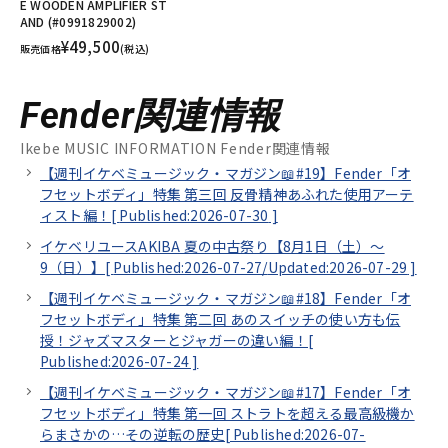
E WOODEN AMPLIFIER ST
AND (#0991829002)
¥49,500
販売価格
(税込)
Fender関連情報
Ikebe MUSIC INFORMATION Fender関連情報
【週刊イケベミュージック・マガジン📖#19】Fender「オ
フセットボディ」特集 第三回 反骨精神あふれた使用アーテ
ィスト編！[
Published:2026-07-30
]
イケベリユースAKIBA 夏の中古祭り【8月1日（土）～
9（日）】[
Published:2026-07-27/
Updated:2026-07-29
]
【週刊イケベミュージック・マガジン📖#18】Fender「オ
フセットボディ」特集 第二回 あのスイッチの使い方も伝
授！ジャズマスターとジャガーの違い編！[
Published:2026-07-24
]
【週刊イケベミュージック・マガジン📖#17】Fender「オ
フセットボディ」特集 第一回 ストラトを超える最高級機か
らまさかの…その逆転の歴史[
Published:2026-07-