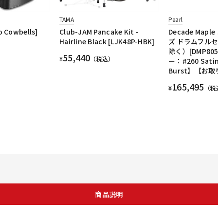
TAMA
Pearl
o Cowbells]
Club-JAM Pancake Kit -
Decade Map
Hairline Black [LJK48P-HBK]
ズ ドラムフル
除く）[DMP805
55,440
¥
（税込）
ー：#260 Sati
Burst】【お
165,495
¥
（税
商品説明