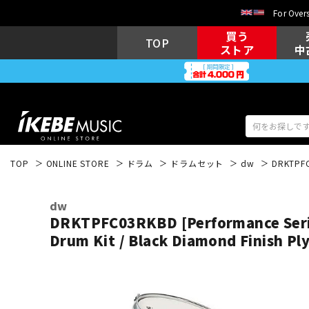
For Overs
買う
TOP
ストア
中
TOP
ONLINE STORE
ドラム
ドラムセット
dw
DRKTPFC0
アコギ/エレ
エレキギター
アコ
dw
DRKTPFC03RKBD [Performance Seri
Drum Kit / Black Diamond Finish Ply
キーボード
電子ピアノ