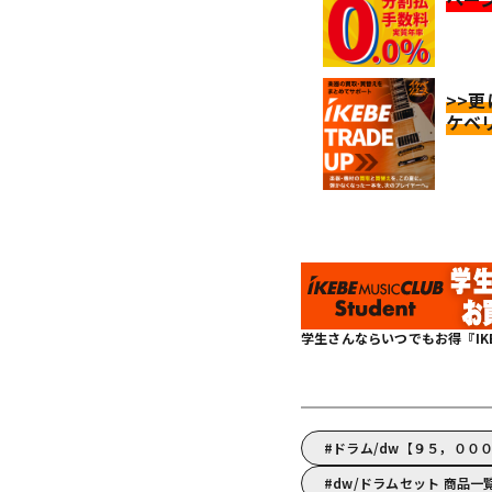
>>
ケベ
学生さんならいつでもお得『IKEBE 
ドラム/dw【９５，００
dw/ドラムセット 商品一