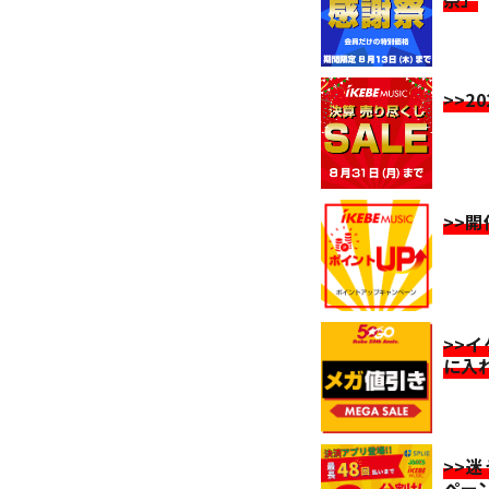
>>2
>>
>>
に入
>>
ペー