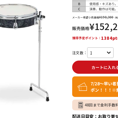
DTM オンラ
レコーディン
イン納品
グ機器
¥
190,300
メーカー希望小売価格
（税
¥
152,
販売価格
ジ
1384pt
獲得予定ポイント：
注文数：
カートに入れ
7/28～早い
ポン！！！※
48回まで金利手数
配送日目安：お取り寄せ