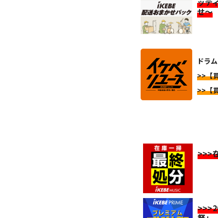
ッテ
せ～
ドラム
>>【
>>【
>>
>>>
祭」