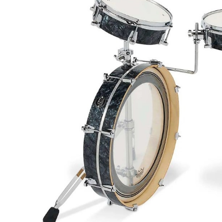
DJ機器
DTM
中古
ヴィンテー