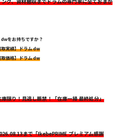
ィング、資材撤収までドラムの専門家に全ておまか
 dwをお持ちですか？
買取実績】ドラム dw
買取価格】ドラム dw
>在庫限り！見逃し厳禁！「在庫一掃 最終処分」
2026.08.13まで「IkebePRIME プレミアム感謝