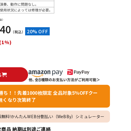
配信/ライブ
楽器アクセサ
機器
リ
込）
240
20% OFF
（税込）
(1%)
る
者勝ち！！先着1000枚限定 全品対象5％OFFクー
無くなり次第終了
料無料!かんたんWEB分割払い（WeBBy）シミュレーター
商品 納期は別途ご連絡