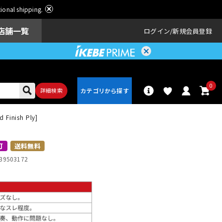
ational shipping.
店舗一覧
ログイン
新規会員登録
0
詳細検索
 Finish Ply]
パーカッショ
ドラム
ン
可
送料無料
39503172
アンプ
エフェクター