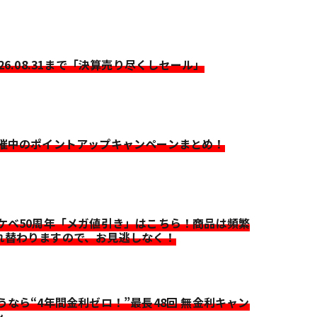
026.08.31まで「決算売り尽くしセール」
開催中のポイントアップキャンペーンまとめ！
イケベ50周年「メガ値引き」はこちら！商品は頻繁
れ替わりますので、お見逃しなく！
迷うなら“4年間金利ゼロ！”最長48回 無金利キャン
ン