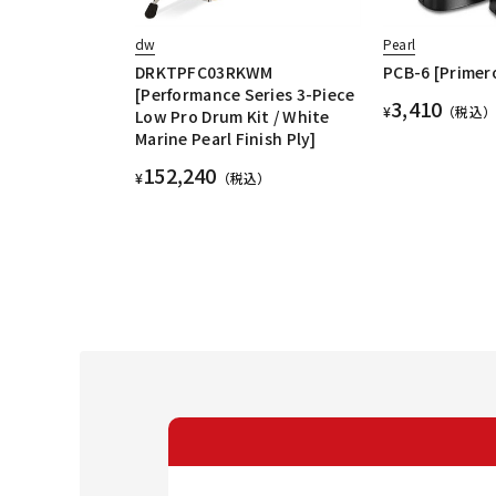
dw
Pearl
DRKTPFC03RKWM
PCB-6 [Primer
[Performance Series 3-Piece
3,410
¥
（税込）
Low Pro Drum Kit / White
Marine Pearl Finish Ply]
152,240
¥
（税込）