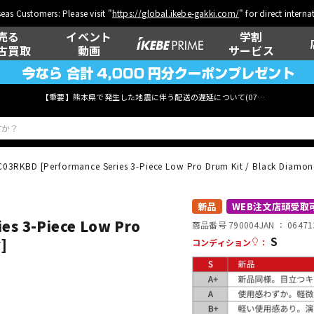
eas Customers: Please visit "
https://global.ikebe-gakki.com/
" for direct intern
売る
イベント
学割
古買取
動画
サービス
【重要】熊本県で発生した地震に伴う配送の遅延について(
07月29日
更新)
3RKBD [Performance Series 3-Piece Low Pro Drum Kit / Black Diamond
ベース
ウクレレ
新品
WEB注文店頭受取
es 3-Piece Low Pro
商品番号 790004
JAN ：
06471
S
]
コンディション
：
管楽器
その他楽器