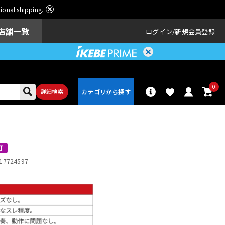
ational shipping.
店舗一覧
ログイン
新規会員登録
0
詳細検索
パーカッショ
ドラム
ン
可
17724597
アンプ
エフェクター