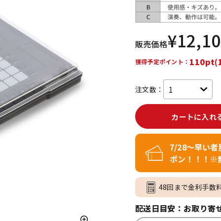
DTM オンラ
レコーディン
イン納品
グ機器
¥
12,1
販売価格
ジ
110pt(
獲得予定ポイント：
注文数：
カートに入れ
7/28～早い
ポン！！！※
48回まで金利手数
配送日目安：お取り寄せ