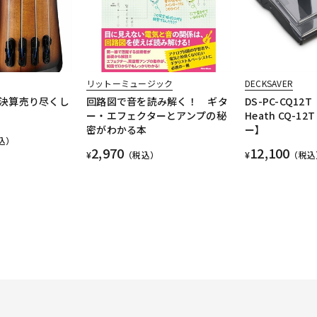
リットーミュージック
DECKSAVER
 【決算売り尽くし
回路図で音を読み解く！ ギタ
DS-PC-CQ12T【
ー・エフェクターとアンプの秘
Heath CQ-1
密がわかる本
ー】
込）
2,970
12,100
¥
（税込）
¥
（税込