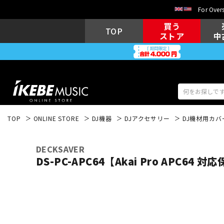
For Overs
買う
TOP
ストア
中
TOP
ONLINE STORE
DJ機器
DJアクセサリー
DJ機材用カバ
アコギ/エレ
エレキギター
アコ
DECKSAVER
DS-PC-APC64【Akai Pro APC64 
キーボード
電子ピアノ