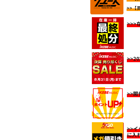
>>【買
>>
>>2
>>
>>
に入