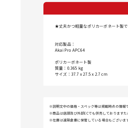
★丈夫かつ軽量なポリカーボネート製で
対応製品：
Akai Pro APC64
ポリカーボネート製
質量：0.365 kg
サイズ：37.7 x 27.5 x 2.7 cm
※説明文中の価格・スペック等は掲載時点の情報
※商品は店頭及び外部ECでも併売しております
※在庫は遠隔倉庫に保管している場合もございま