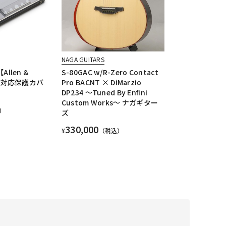
NAGA GUITARS
Allen &
S-80GAC w/R-Zero Contact
2T 対応保護カバ
Pro BACNT × DiMarzio
DP234 ～Tuned By Enfini
Custom Works～ ナガギター
）
ズ
330,000
¥
（税込）