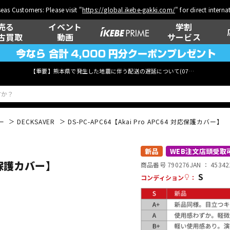
eas Customers: Please visit "
https://global.ikebe-gakki.com/
" for direct intern
売る
イベント
学割
古買取
動画
サービス
【重要】熊本県で発生した地震に伴う配送の遅延について(
07月29日
更新)
ー
DECKSAVER
DS-PC-APC64【Akai Pro APC64 対応保護カバー】
ベース
ウクレレ
新品
WEB注文店頭受取
対応保護カバー】
商品番号 790276
JAN ：
45342
S
コンディション
：
管楽器
その他楽器