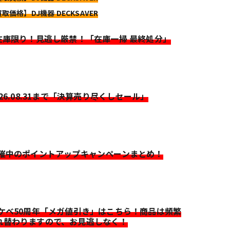
取価格】DJ機器 DECKSAVER
>在庫限り！見逃し厳禁！「在庫一掃 最終処分」
026.08.31まで「決算売り尽くしセール」
開催中のポイントアップキャンペーンまとめ！
イケベ50周年「メガ値引き」はこちら！商品は頻繁
れ替わりますので、お見逃しなく！