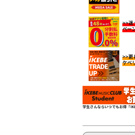
>>
ペー
>>
ケベ
学生さんならいつでもお得『IKEBE 