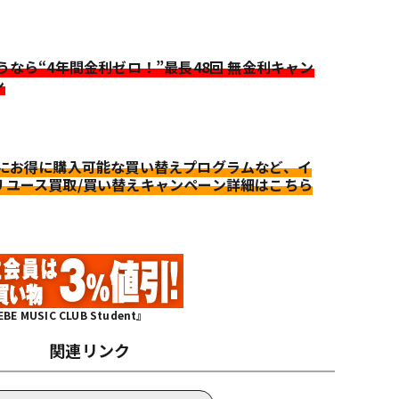
迷うなら“4年間金利ゼロ！”最長48回 無金利キャン
ン
更にお得に購入可能な買い替えプログラムなど、イ
リユース買取/買い替えキャンペーン詳細はこちら
MUSIC CLUB Student』
関連リンク