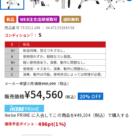
DTM オンライン納品
レコーディング機器
新品
WEB注文店頭受取可
送料無料
配信/ライブ機器
楽器アクセサリ
商品番号 793511
JAN ：
0647139266558
S
コンディション
：
中古
ヴィンテージ
メーカー希望小売価格
¥
68,200
（税込）
¥
54,560
販売価格
20% OFF
（税込）
Ikebe PRIME に入会してこの商品を¥49,104（税込）で購入する
496pt(1%)
獲得予定ポイント：