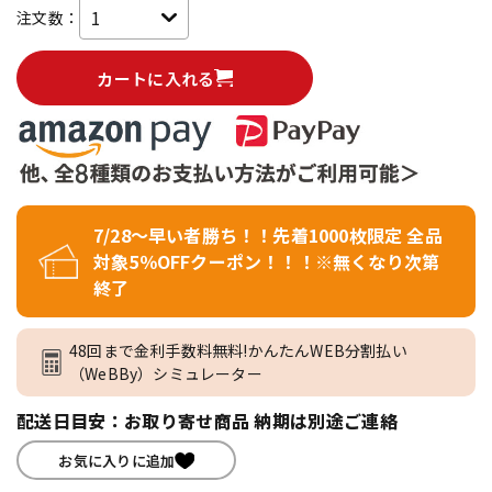
注文数：
カートに入れる
7/28～早い者勝ち！！先着1000枚限定 全品
対象5％OFFクーポン！！！※無くなり次第
終了
48回まで金利手数料無料!かんたんWEB分割払い
（WeBBy）シミュレーター
配送日目安：お取り寄せ商品 納期は別途ご連絡
お気に入りに追加