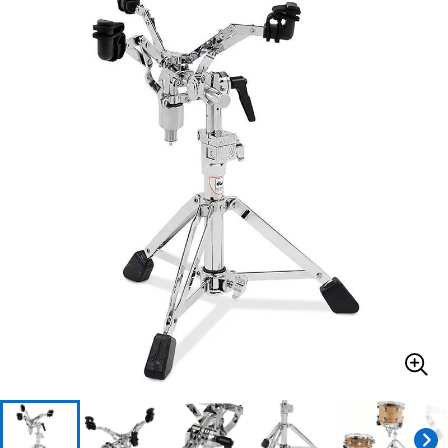
ベース
ウクレレ
ドラム
パーカッション
キーボード
電子ピアノ
管楽器
その他楽器
アンプ
エフェクター
DJ機器
DTM