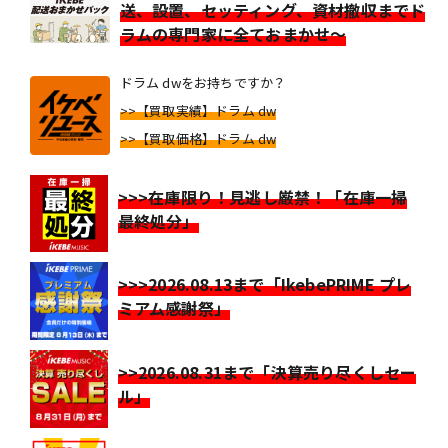
送、設置、セッティング、資材撤収までド
ラムの専門家に全ておまかせ～
ドラム dwをお持ちですか？
>>【買取実績】ドラム dw
>>【買取価格】ドラム dw
>>>在庫限り！見逃し厳禁！「在庫一掃
最終処分」
>>>2026.08.13まで「IkebePRIME プレ
ミアム感謝祭」
>>2026.08.31まで「決算売り尽くしセー
ル」