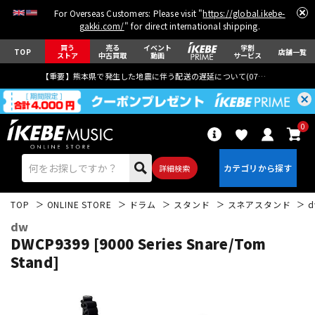
For Overseas Customers: Please visit "
https://global.ikebe-
gakki.com/
" for direct international shipping.
買う
売る
イベント
学割
TOP
店舗一覧
ストア
中古買取
動画
サービス
【重要】熊本県で発生した地震に伴う配送の遅延について(
07月29日
更新)
0
詳細検索
TOP
ONLINE STORE
ドラム
スタンド
スネアスタンド
dw
DWCP9399 [9000 Series Snare/Tom
Stand]
エレキギター
アコギ/エレアコ