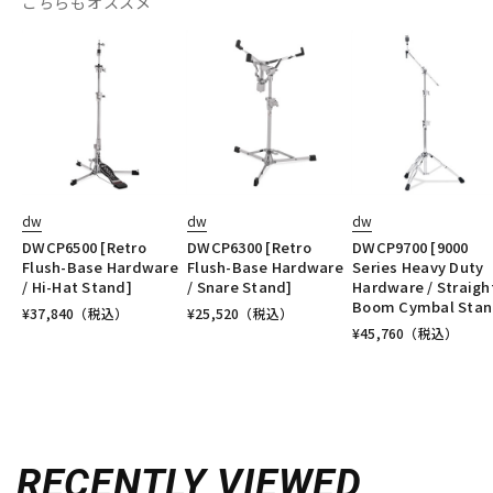
こちらもオススメ
dw
dw
dw
DWCP6500 [Retro
DWCP6300 [Retro
DWCP9700 [9000
Flush-Base Hardware
Flush-Base Hardware
Series Heavy Duty
/ Hi-Hat Stand]
/ Snare Stand]
Hardware / Straigh
Boom Cymbal Stan
¥
37,840
（税込）
¥
25,520
（税込）
¥
45,760
（税込）
RECENTLY VIEWED