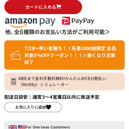
カートに入れる
7/28～早い者勝ち！！先着1000枚限定 全品
対象5％OFFクーポン！！！※無くなり次第
終了
48回まで金利手数料無料!かんたんWEB分割払い
（WeBBy）シミュレーター
配送日目安：通常3～4営業日以内に発送予定
お気に入りに追加
For Overseas Customers