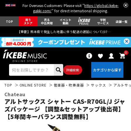
For Overseas Customers: Please visit "
https://global.ikebe-
gakki.com/
" for direct international shipping.
買う
売る
イベント
学割
TOP
店舗一覧
ストア
中古買取
動画
サービス
【重要】熊本県で発生した地震に伴う配送の遅延について(
07月29日
更新)
0
詳細検索
TOP
ONLINE STORE
管楽器・吹奏楽器
サックス
アルトサ
Chateau
アルトサックス シャトー CAS-R70GL/J ジャ
ズパッケージ 【調整&セットアップ後出荷】
【5年間キーバランス調整無料】
エレキギター
アコギ/エレアコ