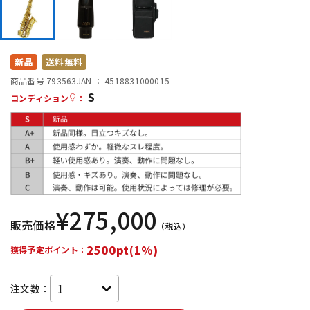
DTM オンライン納品
レコーディング機器
配信/ライブ機器
楽器アクセサリ
新品
送料無料
商品番号 793563
JAN ：
4518831000015
S
コンディション
：
中古
ヴィンテージ
¥
275,000
販売価格
（税込）
2500pt(1%)
獲得予定ポイント：
注文数：