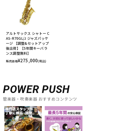
アルトサックス シャトー C
AS-R70GL/J ジャズパッケ
ージ 【調整&セットアップ
後出荷】【5年間キーバラ
ンス調整無料】
¥275,000
販売価格
(税込)
POWER PUSH
管楽器・吹奏楽器 おすすめコンテンツ