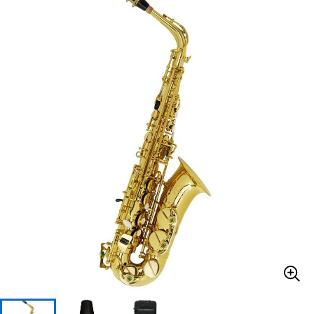
ベース
ウクレレ
ドラム
パーカッション
キーボード
電子ピアノ
管楽器
その他楽器
アンプ
エフェクター
DJ機器
DTM