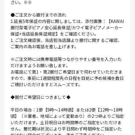
さい。※※
●ご注文から据付までの流れ
1.延長5年保証の内容に関しましては、添付画像：【KAWAI
据付型電子ピアノ安心延長保証/カワイ電子ピアノメーカー
保証+当店延長保証規定】をご確認ください。
1. ご注文確認後、当店担当店舗より据付に関するご確認、
ご案内の為お電話を差し上げます。
※ご注文時には携帯電話等つながりやすい番号を入力いた
だけますようお願い致します。
お電話にて第1・第2据付ご希望日まで伺わせていただきま
すので、事前に1週間程度先の日程を目処に予め候補を数日
ご検討いただけますとスムーズです。
◆据付ご希望日につきまして◆
平日の場合：1便【9時～14時頃】または2便【12時～18時
頃】（※業者、地域によって変動あり）の2つ枠よりご指定
いただけます。土日祝日はお時間帯のご指定をいただけま
せん。繁忙期は状況により平日問わず時間枠をご指定いた