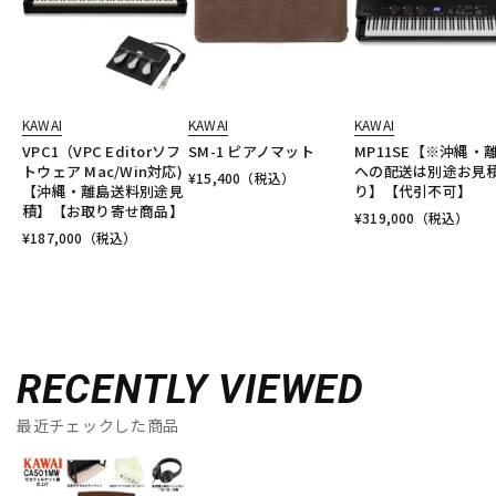
KAWAI
KAWAI
KAWAI
VPC1（VPC Editorソフ
SM-1 ピアノマット
MP11SE【※沖縄・
トウェア Mac/Win対応)
への配送は別途お見
¥
15,400
（税込）
【沖縄・離島送料別途見
り】【代引不可】
積】【お取り寄せ商品】
¥
319,000
（税込）
¥
187,000
（税込）
RECENTLY VIEWED
最近チェックした商品