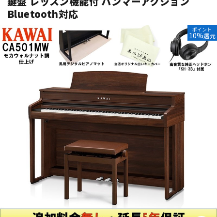
鍵盤 レッスン機能付 ハンマーアクション
Bluetooth対応
ベース
ウクレレ
ポイント
10%
還元
ドラム
パーカッション
キーボード
電子ピアノ
管楽器
その他楽器
アンプ
エフェクター
DJ機器
DTM