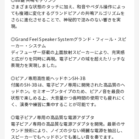
◎88鍵 共鳴モデリング
さまざまな状態のタッチに加え、和音やペダル操作によっ
ても複雑に変化するグランドピアノの共鳴アルゴリズムを
さらに進化させることで、神秘的で淀みのない響きを実
現。
◎Grand Feel Speaker Systemグランド・フィール・スピ
ーカー・システム
ディフューザー搭載の上面放射スピーカーにより、充実感
と広がりを同時に再現。電子ピアノの域を超えたリッチな
表現力を実現しました。
◎ピアノ専用高性能ヘッドホンSH-3B
付属のSH-3Bは、電子ピアノ専用に開発された高品質のヘ
ッドホン。セミオープンタイプのため、ピアノ音を最良の
状態で楽しめる上、大音量かつ長時間の使用でも疲れにく
く、演奏や練習に集中することが可能です。
◎電子ピアノ専用の高品質な電源アダプタ
電子ピアノ専用の高品質な電源アダプタを開発。最新のサ
ウンド技術により、ノイズの少ない綺麗な電源を抽出し、
スピーカーでもヘッドホンでも美しい音を奏でます。