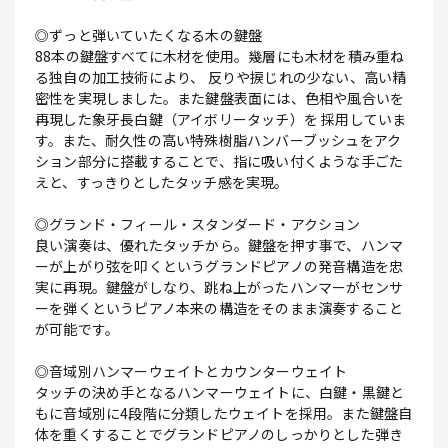
◎ずっと弾いていたくなる木の鍵盤
88本の鍵盤すべてに木材を使用。幾層にも木材を積み重ね
る独自の加工技術により、 反りや捩じれの少ない、高い精
密性を実現しました。また鍵盤表面には、色相や風合いを
再現した象牙長白鍵（アイボリータッチ）を 採用していま
す。また、耐久性の高い特殊樹脂ハンバーブッシュをアク
ション部分に搭載することで、指に吸い付くような手ごた
えと、すっきりとしたタッチ感を実現。
◎グランド・フィール・スタンダード・アクション
良い演奏は、優れたタッチから。鍵盤を押す事で、ハンマ
ーが上がり弦を叩くというグランドピアノの発音構造を忠
実に再現。鍵盤がしなり、跳ね上がったハンマーがセンサ
ーを弾くというピアノ本来の構造をそのまま演奏すること
が可能です。
◎音域別ハンマーウェイトとカウンターウェイト
タッチの決め手となるハンマーウェイトに、白鍵・黒鍵と
もに音域別に4段階に分類したウェイトを採用。また鍵盤自
体を重くすることでグランドピアノのしっかりとした弾き