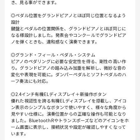
き、見る事ができます。
◎ペダル位置をグランドピアノとほぼ同じ位置となるよう
設計
鍵盤とペダルの位置関係を、グランドピアノとほぼ同じに
なる様設計しました。発表会やコンクールでグランドピア
ノを弾くときも、違和感なく演奏できます。
◎グランド・フィール・ペダル・システム
ピアノのペダリングに必要な安定性を得る、剛性の高い作
り。グランドピアノの踏み込み加重を解析し、微妙な音の
変化や表現を可能に。ダンパーペダルとソフトペダルのハ
ーフ奏法にも対応。
◎2.4インチ有機ELディスプレイ＋新操作ボタン
優れた視認性を誇る有機ELディスプレイを搭載し、アイコ
ン表示のシンプルなボタンで使いやすく、様々な角度から
見やすい仕様に。演奏位置からの正確な操作も可能となり
ました。BluetoothRやトランスポーズなどのアイコンをホ
ーム画面に表示し、接続状況や設定が確認しやすくなって
います。