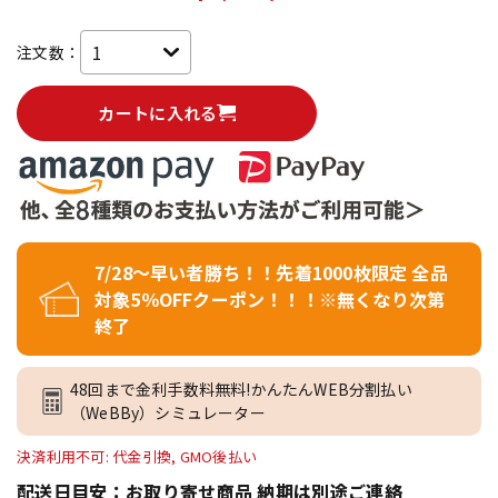
注文数：
カートに入れる
7/28～早い者勝ち！！先着1000枚限定 全品
対象5％OFFクーポン！！！※無くなり次第
終了
48回まで金利手数料無料!かんたんWEB分割払い
（WeBBy）シミュレーター
決済利用不可: 代金引換, GMO後払い
配送日目安：お取り寄せ商品 納期は別途ご連絡