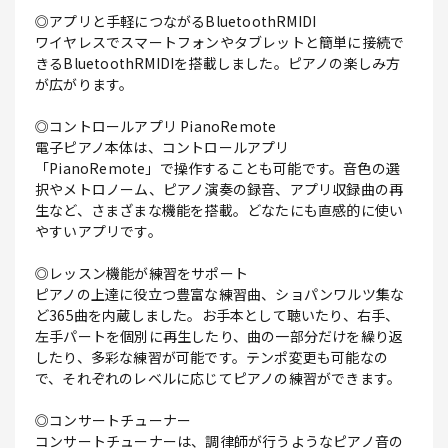
◎アプリと手軽につながるBluetoothRMIDI
ワイヤレスでスマートフォンやタブレットと簡単に接続で
きるBluetoothRMIDIを搭載しました。ピアノの楽しみ方
が広がります。
◎コントロールアプリ PianoRemote
電子ピアノ本体は、コントロールアプリ
「PianoRemote」で操作することも可能です。音色の選
択やメトロノーム、ピアノ演奏の録音、アプリ収録曲の再
生など、さまざまな機能を搭載。どなたにも直感的に使い
やすいアプリです。
◎レッスン機能が練習をサポート
ピアノの上達に役立つ豊富な練習曲、ショパンワルツ集な
ど365曲を内蔵しました。お手本として聴いたり、右手、
左手パートを個別に再生したり、曲の一部分だけを繰り返
したり、多彩な練習が可能です。テンポ変更も可能なの
で、それぞれのレベルに応じてピアノの練習ができます。
◎コンサートチューナー
コンサートチューナーは、調律師が行うようなピアノ音の