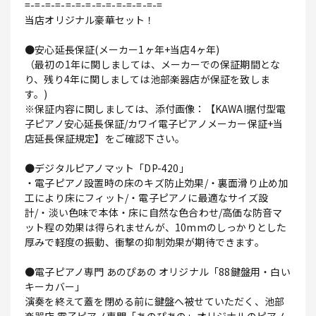
=-=-=-=-=-=-=-=-=-=-=-=-=-=
当店オリジナル豪華セット！
●安心延長保証(メーカー1ヶ年+当店4ヶ年)
（最初の1年に関しましては、メーカーでの保証期間とな
り、残り4年に関しましては池部楽器店が保証を致しま
す。)
※保証内容に関しましては、添付画像：【KAWAI据付型電
子ピアノ安心延長保証/カワイ電子ピアノメーカー保証+当
店延長保証規定】をご確認下さい。
●デジタルピアノマット「DP-420」
・電子ピアノ設置時の床のキズ防止効果/・裏面滑り止め加
工により床にフィット/・電子ピアノに最適なサイズ設
計/・淡い色味で本体・床に自然な色合わせ/高価な防音マ
ット程の効果は得られませんが、10mmのしっかりとした
厚みで軽度の振動、衝撃の抑制効果が期待できます。
●電子ピアノ専門 あのぴあの オリジナル「88鍵盤用・白い
キーカバー」
演奏を終えて蓋を閉める前に鍵盤へ被せていただく、池部