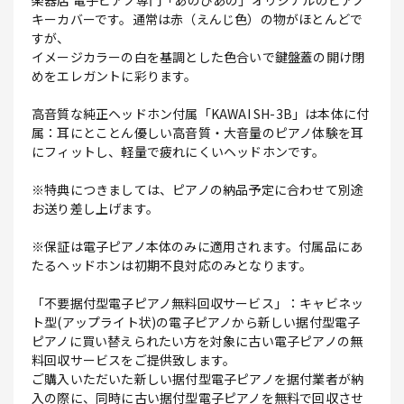
楽器店 電子ピアノ専門「あのぴあの」オリジナルのピアノ
キーカバーです。通常は赤（えんじ色）の物がほとんどで
すが、
イメージカラーの白を基調とした色合いで鍵盤蓋の開け閉
めをエレガントに彩ります。
高音質な純正ヘッドホン付属「KAWAI SH-3B」は本体に付
属：耳にとことん優しい高音質・大音量のピアノ体験を耳
にフィットし、軽量で疲れにくいヘッドホンです。
※特典につきましては、ピアノの納品予定に合わせて別途
お送り差し上げます。
※保証は電子ピアノ本体のみに適用されます。付属品にあ
たるヘッドホンは初期不良対応のみとなります。
「不要据付型電子ピアノ無料回収サービス」：キャビネッ
ト型(アップライト状)の電子ピアノから新しい据付型電子
ピアノに買い替えられたい方を対象に古い電子ピアノの無
料回収サービスをご提供致します。
ご購入いただいた新しい据付型電子ピアノを据付業者が納
入の際に、同時に古い据付型電子ピアノを無料で回収させ