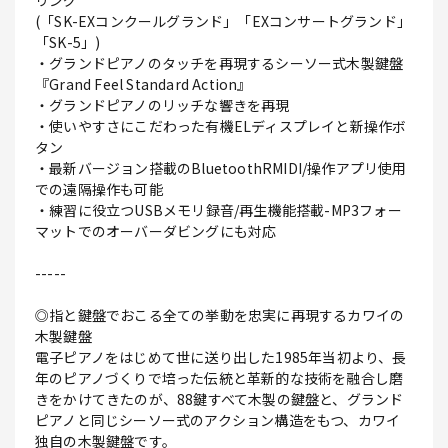
リング
(「SK-EXコンクールグランド」「EXコンサートグランド」
「SK-5」)
・グランドピアノのタッチを再現するシーソー式木製鍵盤
『Grand Feel Standard Action』
・グランドピアノのリッチな響きを再現
・使いやすさにこだわった有機ELディスプレイと新操作ボ
タン
・最新バージョン搭載のBluetoothRMIDI/操作アプリ使用
での遠隔操作も可能
・練習に役立つUSBメモリ録音/再生機能搭載-MP3フォー
マットでのオーバーダビングにも対応
-----
◎指と鍵盤でおこる全ての挙動を忠実に再現するカワイの
木製鍵盤
電子ピアノをはじめて世に送り出した1985年当初より、長
年のピアノづくりで培った伝統と革新的な技術を融合し磨
きをかけてきたのが、88鍵すべて木製の鍵盤と、グランド
ピアノと同じシーソー式のアクション構造をもつ、カワイ
独自の木製鍵盤です。