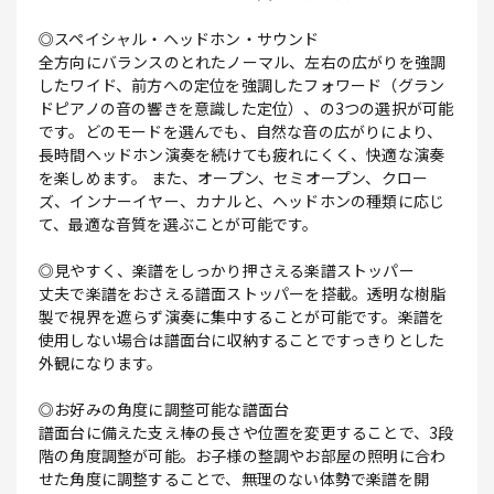
◎スペイシャル・ヘッドホン・サウンド
全方向にバランスのとれたノーマル、左右の広がりを強調
したワイド、前方への定位を強調したフォワード（グラン
ドピアノの音の響きを意識した定位）、の3つの選択が可能
です。どのモードを選んでも、自然な音の広がりにより、
長時間ヘッドホン演奏を続けても疲れにくく、快適な演奏
を楽しめます。 また、オープン、セミオープン、クロー
ズ、インナーイヤー、カナルと、ヘッドホンの種類に応じ
て、最適な音質を選ぶことが可能です。
◎見やすく、楽譜をしっかり押さえる楽譜ストッパー
丈夫で楽譜をおさえる譜面ストッパーを搭載。透明な樹脂
製で視界を遮らず演奏に集中することが可能です。楽譜を
使用しない場合は譜面台に収納することですっきりとした
外観になります。
◎お好みの角度に調整可能な譜面台
譜面台に備えた支え棒の長さや位置を変更することで、3段
階の角度調整が可能。お子様の整調やお部屋の照明に合わ
せた角度に調整することで、無理のない体勢で楽譜を開