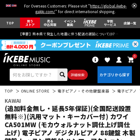
For Overseas Customers: Please visit "
https://global.ikebe-
gakki.com/
" for direct international shipping.
買う
売る
イベント
学割
TOP
店舗一覧
ストア
中古買取
動画
サービス
【重要】熊本県で発生した地震に伴う配送の遅延について(
07月29日
更新)
0
詳細検索
TOP
ONLINE STORE
電子ピアノ・その他鍵盤楽器
電子ピアノ
KAWAI
(追加料金無し・延長5年保証)(全国配送設置
無料※)(汎用マット・キーカバー付) カワイ
CA501MW (モカウォルナット調仕上げ調仕
エレキギター
アコギ/エレアコ
上げ) 電子ピアノ デジタルピアノ 88鍵盤 木製