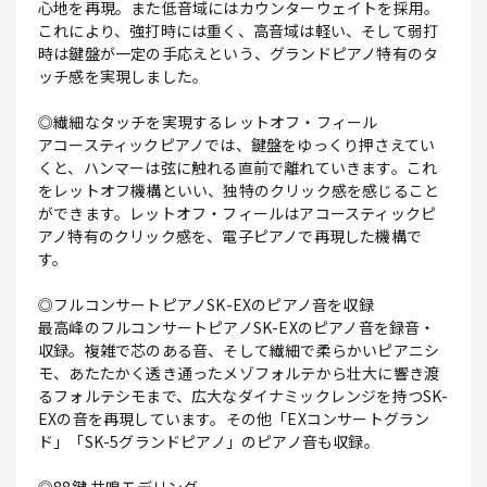
心地を再現。また低音域にはカウンターウェイトを採用。
これにより、強打時には重く、高音域は軽い、そして弱打
時は鍵盤が一定の手応えという、グランドピアノ特有のタ
ッチ感を実現しました。
◎繊細なタッチを実現するレットオフ・フィール
アコースティックピアノでは、鍵盤をゆっくり押さえてい
くと、ハンマーは弦に触れる直前で離れていきます。これ
をレットオフ機構といい、独特のクリック感を感じること
ができます。レットオフ・フィールはアコースティックピ
アノ特有のクリック感を、電子ピアノで再現した機構で
す。
◎フルコンサートピアノSK-EXのピアノ音を収録
最高峰のフルコンサートピアノSK-EXのピアノ音を録音・
収録。複雑で芯のある音、そして繊細で柔らかいピアニシ
モ、あたたかく透き通ったメゾフォルテから壮大に響き渡
るフォルテシモまで、広大なダイナミックレンジを持つSK-
EXの音を再現しています。その他「EXコンサートグラン
ド」「SK-5グランドピアノ」のピアノ音も収録。