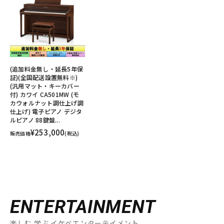
(追加料金無し・延長5年保
証)(全国配送設置無料※)
(汎用マット・キーカバー
付) カワイ CA501MW (モ
カウォルナット調仕上げ調
仕上げ) 電子ピアノ デジタ
ルピアノ 88鍵盤...
¥253,000
販売価格
(税込)
ENTERTAINMENT
楽しむ 学ぶ イケベエンターテイメント