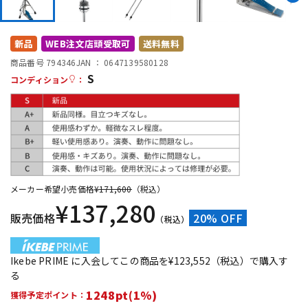
DTM オンライン納品
レコーディング機器
新品
WEB注文店頭受取可
送料無料
配信/ライブ機器
楽器アクセサリ
商品番号 794346
JAN ：
0647139580128
S
コンディション
：
中古
ヴィンテージ
メーカー希望小売価格
¥
171,600
（税込）
¥
137,280
販売価格
20% OFF
（税込）
Ikebe PRIME に入会してこの商品を¥123,552（税込）で購入す
る
1248pt(1%)
獲得予定ポイント：