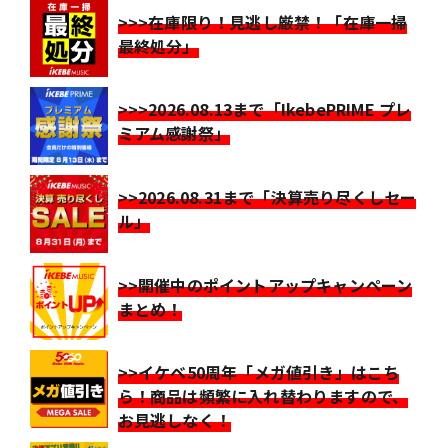
>>>在庫限り！見逃し厳禁！「在庫一掃
最終処分」
>>>2026.08.13まで「IkebePRIME プレ
ミアム感謝祭」
>>2026.08.31まで「決算売り尽くしセー
ル」
>>開催中のポイントアップキャンペーン
まとめ！
>>イケベ50周年「メガ値引き」はこち
ら！商品は頻繁に入れ替わりますので、
お見逃しなく！