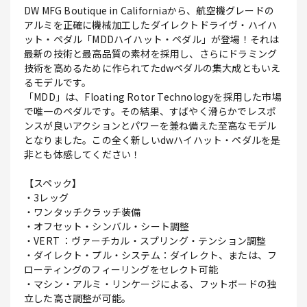
DW MFG Boutique in Californiaから、航空機グレードの
アルミを正確に機械加工したダイレクトドライヴ・ハイハ
ット・ペダル「MDDハイハット・ペダル」が登場！それは
最新の技術と最高品質の素材を採用し、さらにドラミング
技術を高めるために作られてたdwペダルの集大成ともいえ
るモデルです。
「MDD」は、Floating Rotor Technologyを採用した市場
で唯一のペダルです。その結果、すばやく滑らかでレスポ
ンスが良いアクションとパワーを兼ね備えた至高なモデル
となりました。この全く新しいdwハイハット・ペダルを是
非とも体感してください！
【スペック】
・3レッグ
・ワンタッチクラッチ装備
・オフセット・シンバル・シート調整
・VERT ：ヴァーチカル・スプリング・テンション調整
・ダイレクト・プル・システム：ダイレクト、または、フ
ローティングのフィーリングをセレクト可能
・マシン・アルミ・リンケージによる、フットボードの独
立した高さ調整が可能。