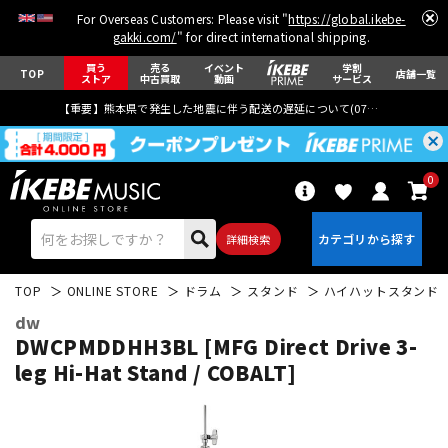
For Overseas Customers: Please visit "
https://global.ikebe-
gakki.com/
" for direct international shipping.
買う
売る
イベント
学割
TOP
店舗一覧
ストア
中古買取
動画
サービス
【重要】熊本県で発生した地震に伴う配送の遅延について(
07月29日
更新)
0
詳細検索
TOP
ONLINE STORE
ドラム
スタンド
ハイハットスタンド
dw
DWCPMDDHH3BL [MFG Direct Drive 3-
leg Hi-Hat Stand / COBALT]
エレキギター
アコギ/エレアコ