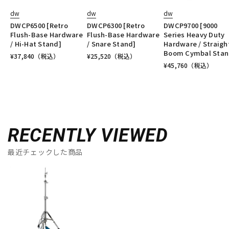
dw
dw
dw
DWCP6500 [Retro
DWCP6300 [Retro
DWCP9700 [9000
Flush-Base Hardware
Flush-Base Hardware
Series Heavy Duty
/ Hi-Hat Stand]
/ Snare Stand]
Hardware / Straigh
Boom Cymbal Stan
¥
37,840
（税込）
¥
25,520
（税込）
¥
45,760
（税込）
RECENTLY VIEWED
最近チェックした商品