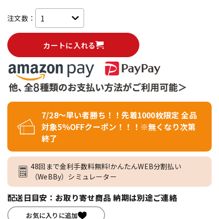
注文数：
カートに入れる
7/28～早い者勝ち！！先着1000枚限定 全品
対象5％OFFクーポン！！！※無くなり次第
終了
48回まで金利手数料無料!かんたんWEB分割払い
（WeBBy）シミュレーター
配送日目安：お取り寄せ商品 納期は別途ご連絡
お気に入りに追加