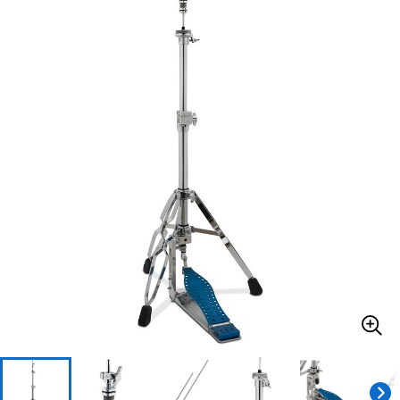
ベース
ウクレレ
ドラム
パーカッション
キーボード
電子ピアノ
管楽器
その他楽器
アンプ
エフェクター
DJ機器
DTM