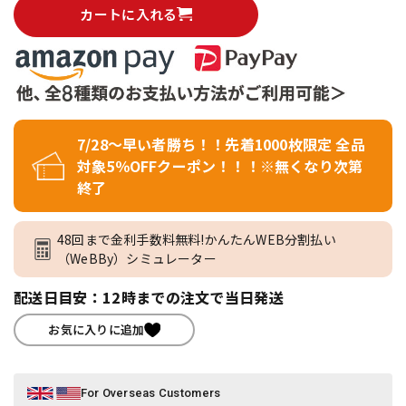
カートに入れる
7/28～早い者勝ち！！先着1000枚限定 全品
対象5％OFFクーポン！！！※無くなり次第
終了
48回まで金利手数料無料!かんたんWEB分割払い
（WeBBy）シミュレーター
配送日目安：12時までの注文で当日発送
お気に入りに追加
For Overseas Customers