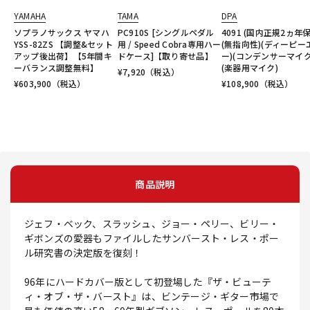
YAMAHA
TAMA
DPA
ソプラノサックス ヤマハ
PC910S [シングルペダル
4091 (国内正規2ヵ年保
YSS-82ZS 【調整&セット
用 / Speed Cobra専用ハー
(無指向性)(ディーピー
アップ後出荷】【5年間キ
ドケース]【取り寄せ品】
ー)(コンデンサーマイク
ーバランス調整無料】
(楽器用マイク)
¥
7,920
（税込）
¥
603,900
（税込）
¥
108,900
（税込）
商品説明
ジェフ・ベック、スラッシュ、ジョー・ペリー、ビリー・
ギボンズの愛器もファイルしたサンバースト・レス・ポー
ル研究書の決定版を復刻！
96年にハードカバー版として初登場した『ザ・ビューテ
ィ・オブ・ザ・バースト』は、ビンテージ・ギター市場で