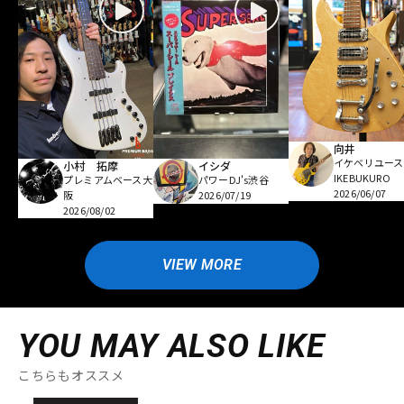
向井
イケベリユース
小村 拓摩
イシダ
IKEBUKURO
プレミアムベース大
パワーDJ's渋谷
2026/06/07
阪
2026/07/19
2026/08/02
VIEW MORE
YOU MAY ALSO LIKE
こちらもオススメ