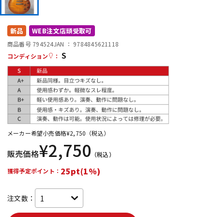
DTM オンライン納品
レコーディング機器
新品
WEB注文店頭受取可
配信/ライブ機器
楽器アクセサリ
商品番号 794524
JAN ：
9784845621118
S
コンディション
：
中古
ヴィンテージ
メーカー希望小売価格
¥
2,750
（税込）
¥
2,750
販売価格
（税込）
25pt(1%)
獲得予定ポイント：
注文数：