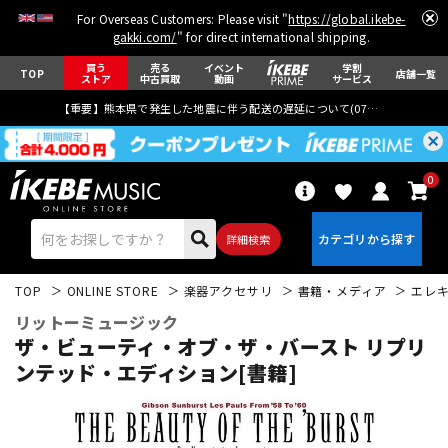
For Overseas Customers: Please visit "
https://global.ikebe-
gakki.com/
" for direct international shipping.
買う
売る
イベント
学割
TOP
店舗一覧
ストア
中古買取
動画
サービス
【重要】熊本県で発生した地震に伴う配送の遅延について(
07月29日
更新)
0
詳細検索
TOP
ONLINE STORE
楽器アクセサリ
書籍・メディア
エレ
リットーミュージック
ザ・ビューティ・オブ・ザ・バースト リプリ
ンテッド・エディション[書籍]
エレキギター
アコギ/エレアコ