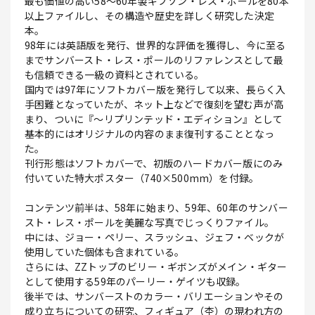
最も価値の高い58～60年製ギブソン・レス・ポールを80本
以上ファイルし、その構造や歴史を詳しく研究した決定
本。
98年には英語版を発行、世界的な評価を獲得し、今に至る
までサンバースト・レス・ポールのリファレンスとして最
も信頼できる一級の資料とされている。
国内では97年にソフトカバー版を発行して以来、長らく入
手困難となっていたが、ネット上などで復刻を望む声が高
まり、ついに『～リプリンテッド・エディション』として
基本的にはオリジナルの内容のまま復刊することとなっ
た。
刊行形態はソフトカバーで、初版のハードカバー版にのみ
付いていた特大ポスター（740×500mm）を付録。
コンテンツ前半は、58年に始まり、59年、60年のサンバー
スト・レス・ポールを美麗な写真でじっくりファイル。
中には、ジョー・ペリー、スラッシュ、ジェフ・ベックが
使用していた個体も含まれている。
さらには、ZZトップのビリー・ギボンズがメイン・ギター
として使用する59年のパーリー・ゲイツも収録。
後半では、サンバーストのカラー・バリエーションやその
成り立ちについての研究、フィギュア（杢）の現われ方の