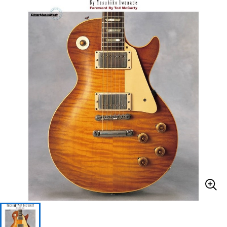
ベース
ウクレレ
ドラム
パーカッション
キーボード
電子ピアノ
管楽器
その他楽器
アンプ
エフェクター
DJ機器
DTM