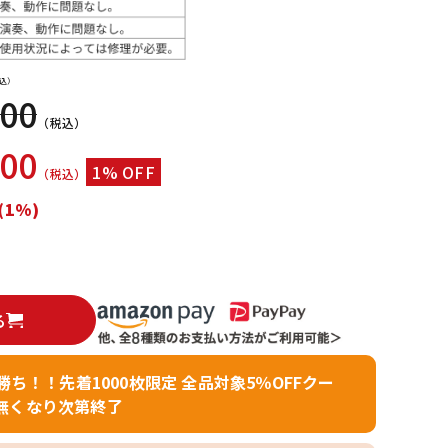
配信/ライブ
楽器アクセサ
機器
リ
込）
000
（税込）
200
1% OFF
（税込）
(1%)
る
者勝ち！！先着1000枚限定 全品対象5％OFFクー
無くなり次第終了