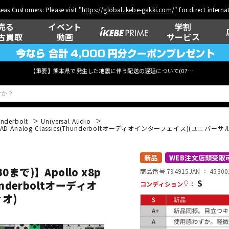
eas Customers: Please visit "
https://global.ikebe-gakki.com/
" for direct intern
売る
イベント
学割
古買取
動画
サービス
【重要】熊本県で発生した地震に伴う配送の遅延について(
07月29日
更新)
nderbolt
Universal Audio
 UAD Analog Classics(Thunderboltオーディオインターフェイス)(ユニバーサルオ
ベース
ウクレレ
新品
WEB注文店頭受取
0まで)】Apollo x8p
商品番号 794915
JAN ：
45300
S
Thunderboltオーディオ
コンディション
：
管楽器
その他楽器
オ)