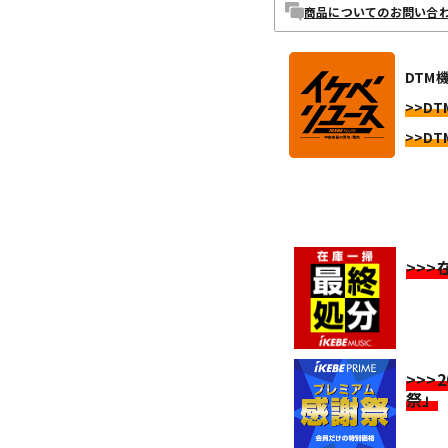
商品についてのお問い合
DTM機
>>DTM
>>DTM
>>
>>>
祭」