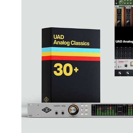
DJ機器
DTM
中古
ヴィンテー