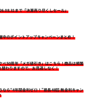
026.08.31まで「決算売り尽くしセール」
開催中のポイントアップキャンペーンまとめ！
イケベ50周年「メガ値引き」はこちら！商品は頻繁
れ替わりますので、お見逃しなく！
迷うなら“4年間金利ゼロ！”最長48回 無金利キャン
ン