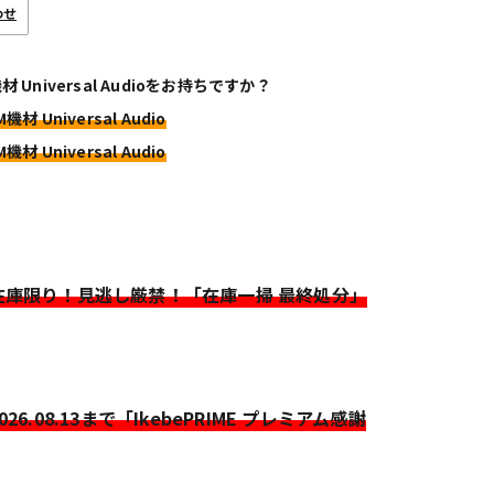
わせ
材 Universal Audioをお持ちですか？
機材 Universal Audio
機材 Universal Audio
>在庫限り！見逃し厳禁！「在庫一掃 最終処分」
2026.08.13まで「IkebePRIME プレミアム感謝