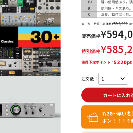
DTM オンラ
レコーディン
イン納品
グ機器
¥
594,000
メーカー希望小売価格
（税
¥
594,
ジ
販売価格
¥
585,
特別価格
5320pt
獲得予定ポイント：
注文数：
カートに入れ
7/28～早い
ポン！！！※