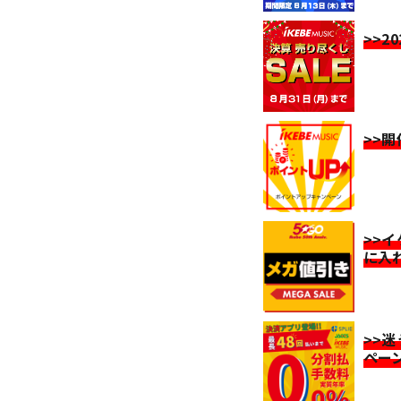
>>2
>>
>>
に入
>>
ペー