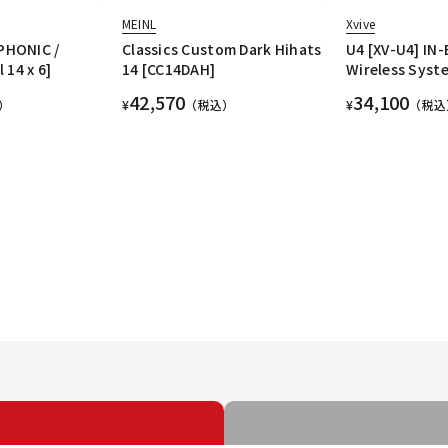
MEINL
Xvive
PHONIC /
Classics Custom Dark Hihats
U4 [XV-U4] IN
 14 x 6]
14 [CC14DAH]
Wireless Syst
42,570
34,100
）
¥
（税込）
¥
（税込