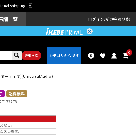
ational shipping.
店舗一覧
ログイン
新規会員登録
0
詳細検索
ーディオ)(UniversalAudio)
パーカッショ
ドラム
ン
可
送料無料
27173778
アンプ
エフェクター