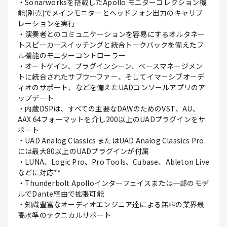
・Sonarworksを搭載したApollo モニターコレクション機
能(別売)でメインモニターとヘッドフォン出力のキャリブ
レーションを実行
・演奏者とのコミュニケーションを容易にするオルタネー
トスピーカースイッチングと統合トークバックを備えたフ
ル機能のモニターコントローラー
・オートゲイン、プラグインシーン、ベースマネージメン
トに統合されたサブウーファー、そしてイマーシブオーデ
ィオのサポート、などを備えたUADコンソールアプリのア
ップデート
・内蔵DSPは、すべての主要なDAWのためのVST、AU、
AAX 64フォーマットを介し200以上のUADプラグインをサ
ポート
・UAD Analog Classics またはUAD Analog Classics Pro
には最大80以上のUADプラグインが付属
・LUNA、Logic Pro、Pro Tools、Cubase、Ableton Live
などに対応**
・Thunderbolt Apolloインターフェイスまたは一部のモデ
ルでDante経由で拡張可能
・知識豊富なオーディオエンジニア達による無料の業界最
高水準のテクニカルサポート