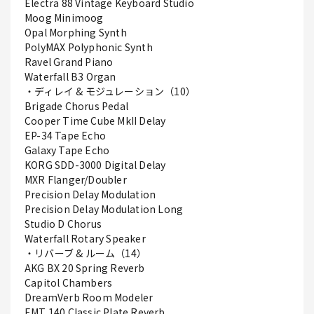
Electra 88 Vintage Keyboard Studio
Moog Minimoog
Opal Morphing Synth
PolyMAX Polyphonic Synth
Ravel Grand Piano
Waterfall B3 Organ
・ディレイ & モジュレーション（10）
Brigade Chorus Pedal
Cooper Time Cube MkII Delay
EP-34 Tape Echo
Galaxy Tape Echo
KORG SDD-3000 Digital Delay
MXR Flanger/Doubler
Precision Delay Modulation
Precision Delay Modulation Long
Studio D Chorus
Waterfall Rotary Speaker
・リバーブ & ルーム（14）
AKG BX 20 Spring Reverb
Capitol Chambers
DreamVerb Room Modeler
EMT 140 Classic Plate Reverb