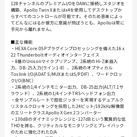
128チャンネルのプレミアムI/OをDAWに接続しスタジオを
構築、Apollo Twin Xまたはx4を使用してデスクトップか
らすべてのコントロールが可能です。そのため音楽によっ
てどんなにはるか彼方に意識が飛ぼうとも、Apolloは常に
手元から離れません。
■主な機能
・HEXA Core DSPプラグインプロセッシングを備えた16 x
22 Thunderboltオーディオインターフェイス
・8基のUnisonマイクプリアンプ、2系統のHi-Z楽器入
力、DB-25入力(ライン1-8）、2系統のオプティカル
Toslink I/O(ADAT S/MUXまたはS/PDIF）、ワードクロッ
クI/O(BNC）
・2系統の1/4インチモニター出力、DB-25出力(ALT/7.1サ
ラウンド）、2系統の1/4インチTRSヘッドフォン出力
・全サンプルレートで超低ジッターを実現するデュアルク
リスタルクロッキングを採用した24ビット/192kHz解像度
のエリートクラスApollo X Gen 2コンバーター
・130dBのダイナミックレンジと-127dBという驚異的な低
THDを誇る、クリティカルなモニタリングとプレイバック
のために強化されたD/A