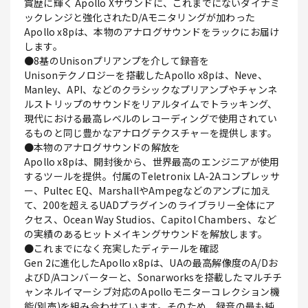
賞歴に輝く Apollo Xサウンドに、これまでにないダイナミ
ックレンジと強化されたD/Aモニタリングが加わった
Apollo x8pは、本物のアナログサウンドをラックにお届け
します。
●8基のUnisonプリアンプを介して録音を
Unisonテクノロジーを搭載したApollo x8pは、Neve、
Manley、API、などのクラシックなプリアンプやチャンネ
ルストリップのサウンドをリアルタイムでトラッキング、
現代における最高レベルのレコーディングで使用されてい
るものと同じ豊かなアナログテクスチャーを提供します。
●本物のアナログサウンドの解放を
Apollo x8pは、開封後から、世界最高のエンジニアが使用
するツールを提供。付属のTeletronix LA-2Aコンプレッサ
ー、Pultec EQ、MarshallやAmpegなどのアンプに加え
て、200を超えるUADプラグインのライブラリー全体にア
クセス、Ocean Way Studios、Capitol Chambers、など
の実績のあるヒットメイキングサウンドを解放します。
●これまでになく充実したディテールを確認
Gen 2に進化したApollo x8pは、UAの最高解像度のA/Dお
よびD/Aコンバーターと、Sonarworksを搭載したマルチチ
ャンネルイマーシブ対応のApolloモニターコレクション機
能(別売)を組み合わせています。そのため、録音の最も純