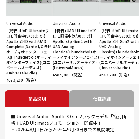
Universal Audio
Universal Audio
Universal Audio
【特価+UAD Ultimateプ
【特価+UAD Ultimateプ
【特価+UAD Ultimat
ロモ開催中(9/30まで)】
ロモ開催中(9/30まで)】
ロモ開催中(9/30まで)
Apollo x16D with UAD
Apollo x8p Gen2 with
Apollo x16 Gen2 with
Complete(Dante I/O搭載
UAD Analog
UAD Analog
オーディオインターフェー
Classics(Thunderboltオ
Classics(Thunderbol
ス)(Thunderboltオーディ
ーディオインターフェイス)
ーディオインターフェイ
オインターフェイス)(ユニ
(ユニバーサルオーディオ)
(ユニバーサルオーディ
バーサルオーディオ)
(UniversalAudio)
(UniversalAudio)
(UniversalAudio)
¥
585,200
（税込）
¥
662,200
（税込）
¥
673,200
（税込）
商品説明
仕様詳細
■Universal Audio : Apollo X Gen 2ラックモデル「特別価
格＋UAD Ultimateプロモーション」開催中！
・2026年8月1日から2026年9月30日までの期間限定