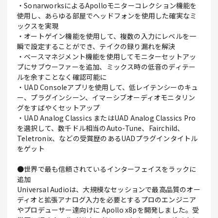
・SonarworksによるApolloモニターコレクション機能を
使用し、あらゆる部屋でヘッドフォンを使用した確実なミ
ックスを実現
・オートゲイン機能を使用して、複数の入力にレベルを一
瞬で設定することができ、テイクの録り漏れを解決
・ベースマネジメント機能を使用してモニターセットアッ
プにサブウーファーを追加、ミックス時の低音のディテー
ルを余すことなく確認可能に
・UAD Consoleアプリを使用して、低レイテンシーのキュ
ー、プラグインシーン、イマーシブオーディオモニタリン
グをすばやくセットアップ
・UAD Analog Classics またはUAD Analog Classics Pro
を選択して、数千ドル相当のAuto-Tune、Fairchild、
Teletronix、などの受賞歴のあるUADプラグインタイトル
をゲット
●世界で最も信頼されているインターフェイスをラックに
追加
Universal Audioは、大規模なセッションで最高品質のオー
ディオと拡張アナログ入力を必要とするプロのエンジニア
やプロデューサー達向けに Apollo x8pを開発しました。受