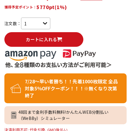
5770pt(1%)
獲得予定ポイント：
注文数：
カートに入れる
7/28～早い者勝ち！！先着1000枚限定 全品
対象5％OFFクーポン！！！※無くなり次第
終了
48回まで金利手数料無料!かんたんWEB分割払い
（WeBBy）シミュレーター
決済利用不可: 代金引換, GMO後払い