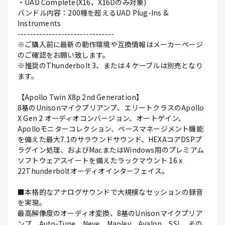
・UAD Complete(X16，X16Dのみ対象)
バンドル内容：200種を超えるUAD Plug-Ins &
Instruments
-------------------------------
※ご購入前に最新の動作環境や互換情報はメーカーページ
のご確認をお願い致します。
※推奨のThunderbolt 3、または 4 ケーブルは別売となり
ます。
【Apollo Twin X8p 2nd Generation】
8基のUnisonマイクプリアンプ、エリートクラスのApollo
X Gen 2 オーディオコンバージョン、オートゲイン、
Apolloモニターコレクション、ベースマネージメント機能
を備えた最大7.1のサラウンドサウンド、HEXAコアDSPプ
ラグイン処理、およびMacまたはWindows用のプレミアム
ソフトウェアスイートを備えたラックマウント 16 x
22Thunderboltオーディオインターフェイス。
■本格的なアナログサウンドで大規模なセッションの録音
を実現。
最高解像度のオーディオ変換、8基のUnisonマイクプリア
ンプ、Auto-Tune、Neve、Manley、Avalon、SSL、その