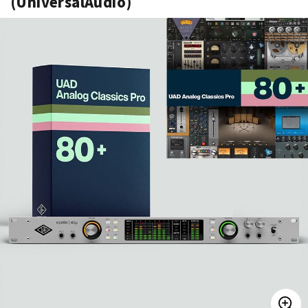
(UniversalAudio)
ベース
ウクレレ
ドラム
パーカッション
キーボード
電子ピアノ
管楽器
その他楽器
アンプ
エフェクター
DJ機器
DTM