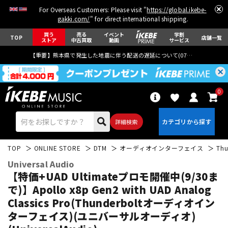
For Overseas Customers: Please visit "
https://global.ikebe-
gakki.com/
" for direct international shipping.
買う
売る
イベント
学割
TOP
店舗一覧
ストア
中古買取
動画
サービス
【重要】熊本県で発生した地震に伴う配送の遅延について(
07月29日
更新)
0
詳細検索
TOP
ONLINE STORE
DTM
オーディオインターフェイス
Thu
Universal Audio
【特価+UAD Ultimateプロモ開催中(9/30ま
で)】Apollo x8p Gen2 with UAD Analog
Classics Pro(Thunderboltオーディオイン
エレキギター
アコギ/エレアコ
ターフェイス)(ユニバーサルオーディオ)