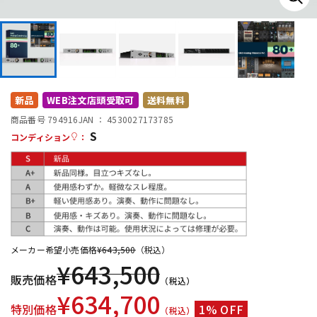
DTM オンライン納品
レコーディング機器
配信/ライブ機器
楽器アクセサリ
新品
WEB注文店頭受取可
送料無料
中古
ヴィンテージ
商品番号 794916
JAN ：
4530027173785
S
コンディション
：
メーカー希望小売価格
¥
643,500
（税込）
¥
643,500
販売価格
（税込）
¥
634,700
特別価格
1% OFF
（税込）