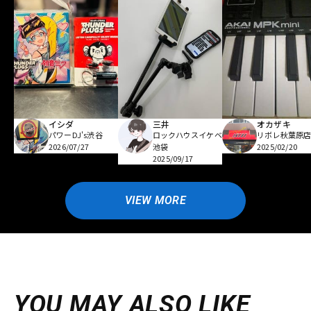
イシダ
三井
オカザキ
パワーDJ's渋谷
ロックハウスイケベ
リボレ秋葉原
2026/07/27
池袋
2025/02/20
2025/09/17
VIEW MORE
YOU MAY ALSO LIKE