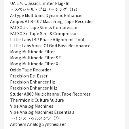
UA 176 Classic Limiter Plug-In
・スペシャル・プロセッシング（17）
A-Type Multiband Dynamic Enhancer
Ampex ATR-102 Mastering Tape Recorder
FATSO Jr. Tape Sim. & Compressor
FATSO Sr. Tape Sim. & Compressor
Little Labs IBP Phase Alignment Tool
Little Labs Voice Of God Bass Resonance
Moog Multimode Filter
Moog Multimode Filter SE
Moog Multimode Filter XL
Oxide Tape Recorder
Precision De-Esser
Precision Enhancer Hz
Precision Enhancer kHz
Studer A800 Multichannel Tape Recorder
Thermionic Culture Vulture
Vibe Analog Machines
Vibe Analog Machines Essentials
・インストゥルメンツ（7）
Anthem Analog Synthesizer