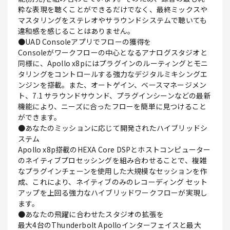
粋な表現を聴くことができるだけでなく、最終ミックスや
マスタリングをステレオやサラウンドシステムで聴いても
違和感を感じることはありません。
●UAD Consoleアプリでフローの獲得を
Consoleがワークフローの中心となるアナログスタジオと
同様に、Apollo x8pにはプラグインのルーティングとモニ
タリングをコントロールする強力なデジタルミキシングエ
ンジンを搭載。また、オートゲイン、ベースマネージメン
ト、7.1 サラウンドサウンド、プラグインシーンなどの最新
機能により、ニーズに合ったフローを簡単に見つけること
ができます。
●あなたのミッションに応じて開発されたハイブリッドシ
ステム
Apollo x8p搭載のHEXA Core DSPとホストコンピューター
のネイティブプロセッシングを組み合わせることで、複雑
なプラグインチェーンを使用した大規模なセッションを作
成、これにより、ネイティブのみのレコーディング セット
アップを上回る強力なハイブリッドワークフローが実現し
ます。
●あなたの飛躍に合わせたスタジオの拡張を
最大4台のThunderbolt Apolloインターフェイスと最大