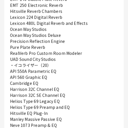
EMT 250 Electronic Reverb
Hitsville Reverb Chambers
Lexicon 224 Digital Reverb
Lexicon 480L Digital Reverb and Effects
Ocean Way Studios
Ocean Way Studios Deluxe
Precision Reflection Engine
Pure Plate Reverb
RealVerb Pro Custom Room Modeler
UAD Sound City Studios
・イコライザー（20）
API 550A Parametric EQ
API 560 Graphic EQ
Cambridge EQ
Harrison 32C Channel EQ
Harrison 32C SE Channel EQ
Helios Type 69 Legacy EQ
Helios Type 69 Preamp and EQ
Hitsville EQ Plug-In
Manley Massive Passive EQ
Neve 1073 Preamp & EQ