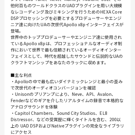
他何百ものワールドクラスのUADプラグインを用い大規模
なレコーディング及びミキシングを行うためのHEXA Core
DSPプロセッシングを必要とするプロデューサーやエンジ
ニア達に向けたUAの次世代Apollo x8pインターフェイスが
登場。
世界中のトッププロデューサーやエンジニア達に使用され
ているApollo x8pは、プロフェッショナルなオーディオ制
作において世界で最も信頼されているオーディオインター
フェイスとして、時代を超越したサウンドと伝説的なUAの
クラフトマンシップをあなたのラックに収めます。
■主な利点
・Apolloの中で最も広いダイナミックレンジと最小の歪み
で次世代のオーディオコンバージョンを確認
・Unisonのプリアンプにより、Neve、API、Avalon、
Fenderなどのギアを介したリアルタイムの録音で本格的な
アナログサウンドを体験
・Capitol Chambers、Sound City Studios、EL8
Distressor、などの受賞歴に輝くタイトルを含む、200以
上の UAD DSPおよびNativeプラグインの完全なライブラリ
にアクセス