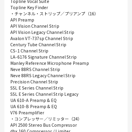
Topline Vocal Suite
Topline Key Finder
・チャンネル・ストリップ／プリアンプ（16）
API Preamp
API Vision Channel Strip
API Vision Legacy Channel Strip
Avalon VT-737sp Channel Strip
Century Tube Channel Strip
CS-1 Channel Strip
LA-6176 Signature Channel Strip
Manley Reference Microphone Preamp
Neve 88RS Channel Strip
Neve 88RS Legacy Channel Strip
Precision Channel Strip
SSL E Series Channel Strip
SSL E Series Channel Strip Legacy
UA 610-A Preamp & EQ
UA 610-B Preamp & EQ
V76 Preamplifier
・コンプレッサー／リミッター（24）
API 2500 Stereo Bus Compressor
dbx 160 Compressor / Limiter