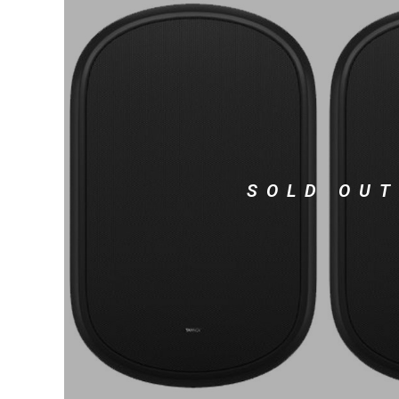
DJ機器
DTM
中古
ヴィンテー
SOLD OUT