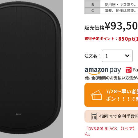
DTM オンラ
レコーディン
イン納品
グ機器
¥
93,5
販売価格
ジ
850pt(
獲得予定ポイント：
注文数：
7/28～早い
ポン！！！※
48回まで金利手数
「DVS 801 BLACK 【
ん。