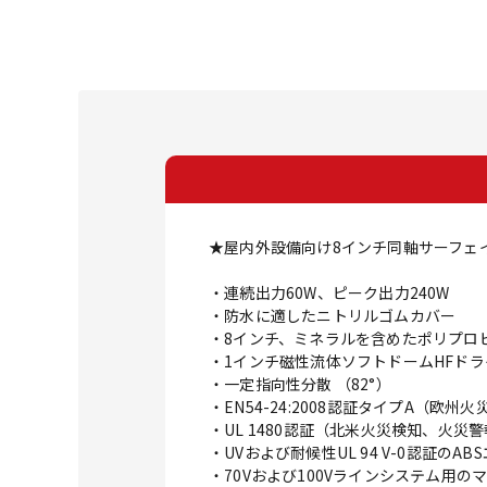
★屋内外設備向け8インチ同軸サーフェ
・連続出力60W、ピーク出力240W
・防水に適したニトリルゴムカバー
・8インチ、ミネラルを含めたポリプロ
・1インチ磁性流体ソフトドームHFドラ
・一定指向性分散 （82°）
・EN54-24:2008認証タイプA（欧
・UL 1480認証（北米火災検知、火災
・UVおよび耐候性UL 94 V-0認証のA
・70Vおよび100Vラインシステム用の