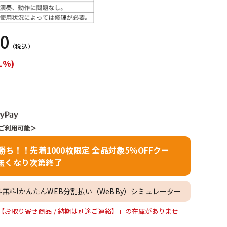
配信/ライブ
楽器アクセサ
機器
リ
00
（税込）
1%)
者勝ち！！先着1000枚限定 全品対象5％OFFクー
無くなり次第終了
料無料!かんたんWEB分割払い（WeBBy）シミュレーター
1ペア】【お取り寄せ商品 / 納期は別途ご連絡】」の在庫がありませ