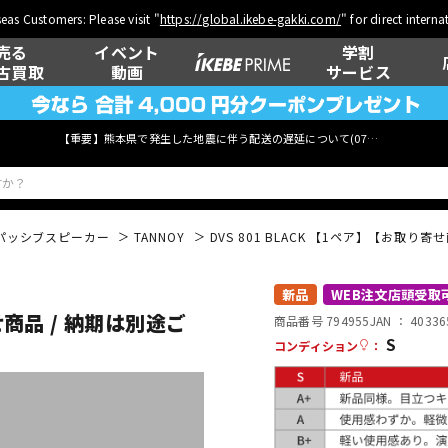
eas Customers: Please visit "
https://global.ikebe-gakki.com/
" for direct intern
売る
イベント
学割
古買取
動画
サービス
【重要】熊本県で発生した地震に伴う配送の遅延について(
07月29日
更新)
パッシブスピーカー
TANNOY
DVS 801 BLACK 【1ペア】【お取り
ベース
ウクレレ
新品
WEB注文店頭受取
せ商品 / 納期は別途ご
商品番号 794955
JAN ：
40336
S
コンディション
：
管楽器
その他楽器