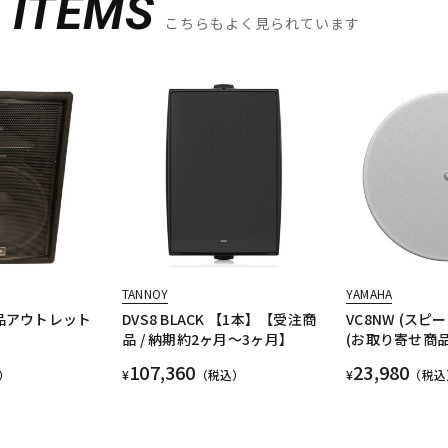
D
ITEMS
こちらもよく見られています
TANNOY
YAMAHA
示品アウトレット
DVS8 BLACK 【1本】【受注商
VC8NW (スピ
品 / 納期約2ヶ月～3ヶ月】
(お取り寄せ商品
107,360
23,980
）
¥
（税込）
¥
（税込