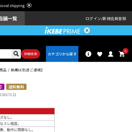
ational shipping.
店舗一覧
ログイン
新規会員登録
0
詳細検索
寄せ商品 / 納期は別途ご連絡】
パーカッショ
ドラム
ン
可
送料無料
53017121
アンプ
エフェクター