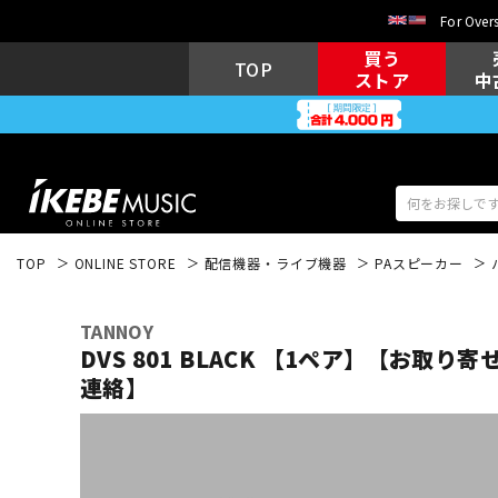
For Overs
買う
TOP
ストア
中
TOP
ONLINE STORE
配信機器・ライブ機器
PAスピーカー
アコギ/エレ
エレキギター
アコ
TANNOY
DVS 801 BLACK 【1ペア】【お取り寄
連絡】
キーボード
電子ピアノ