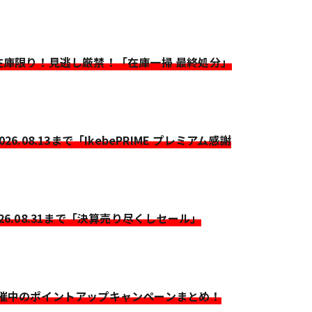
>在庫限り！見逃し厳禁！「在庫一掃 最終処分」
2026.08.13まで「IkebePRIME プレミアム感謝
026.08.31まで「決算売り尽くしセール」
開催中のポイントアップキャンペーンまとめ！