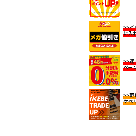
>>
に入
>>
ペー
>>
ケベ