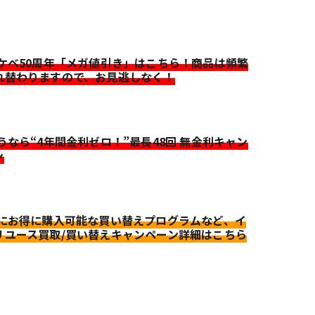
イケベ50周年「メガ値引き」はこちら！商品は頻繁
れ替わりますので、お見逃しなく！
迷うなら“4年間金利ゼロ！”最長48回 無金利キャン
ン
更にお得に購入可能な買い替えプログラムなど、イ
リユース買取/買い替えキャンペーン詳細はこちら