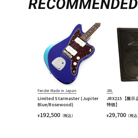
RECOMMENDE
Fender Made in Japan
JBL
Limited Starmaster (Jupiter
JRX215【展
Blue/Rosewood)
特価】
192,500
29,700
¥
（税込）
¥
（税込